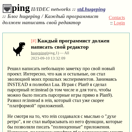
ping
II/IDEC networks ::
std.hugeping
::
Блог hugeping / Каждый программист
Contacts
должен написать свой редактор
::
Login
Каждый программист должен
[#]
написать свой редактор
hugeping
(ping,1) — All
2023-09-10 13:32:09
Решил написать небольшую заметку про свой новый
проект. Интересно, что как и остальные, он стал
эволюцией моих прошлых экспериментов. Занимаясь
INSTEAD я полюбил Lua. Играя с Plan9 я сделал
парсерный re:instead (в том числе и для того, чтобы
можно было писать парсерные игры прямо в Plan9).
Развил re:instead в rein, который стал уже скорее
"платформой" приложений.
Не смотря на то, что rein создавался с мыслью о "духе
ретро", я не стал выбрасывать из него функции, которые
бы позволяли писать "полноценные" приложения.