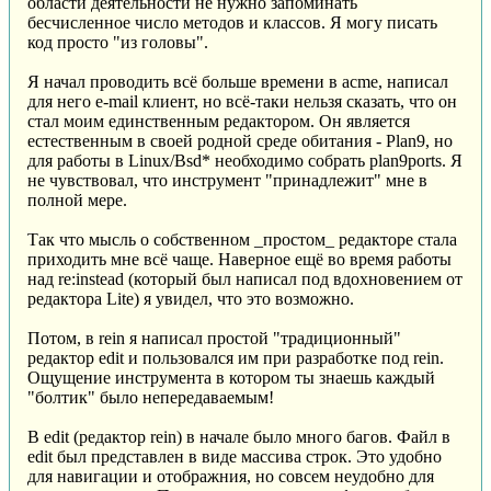
области деятельности не нужно запоминать
бесчисленное число методов и классов. Я могу писать
код просто "из головы".
Я начал проводить всё больше времени в acme, написал
для него e-mail клиент, но всё-таки нельзя сказать, что он
стал моим единственным редактором. Он является
естественным в своей родной среде обитания - Plan9, но
для работы в Linux/Bsd* необходимо собрать plan9ports. Я
не чувствовал, что инструмент "принадлежит" мне в
полной мере.
Так что мысль о собственном _простом_ редакторе стала
приходить мне всё чаще. Наверное ещё во время работы
над re:instead (который был написал под вдохновением от
редактора Lite) я увидел, что это возможно.
Потом, в rein я написал простой "традиционный"
редактор edit и пользовался им при разработке под rein.
Ощущение инструмента в котором ты знаешь каждый
"болтик" было непередаваемым!
В edit (редактор rein) в начале было много багов. Файл в
edit был представлен в виде массива строк. Это удобно
для навигации и отображния, но совсем неудобно для