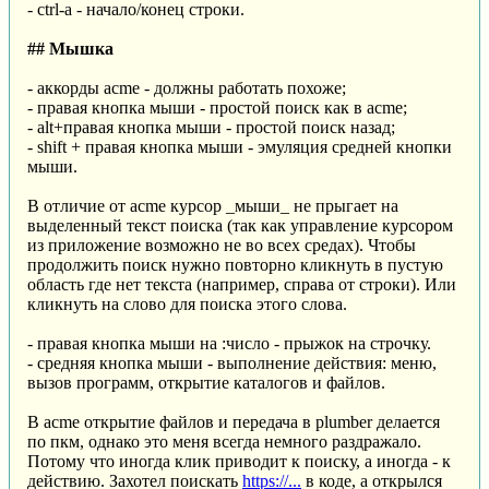
- ctrl-a - начало/конец строки.
## Мышка
- аккорды acme - должны работать похоже;
- правая кнопка мыши - простой поиск как в acme;
- alt+правая кнопка мыши - простой поиск назад;
- shift + правая кнопка мыши - эмуляция средней кнопки
мыши.
В отличие от acme курсор _мыши_ не прыгает на
выделенный текст поиска (так как управление курсором
из приложение возможно не во всех средах). Чтобы
продолжить поиск нужно повторно кликнуть в пустую
область где нет текста (например, справа от строки). Или
кликнуть на слово для поиска этого слова.
- правая кнопка мыши на :число - прыжок на строчку.
- средняя кнопка мыши - выполнение действия: меню,
вызов программ, открытие каталогов и файлов.
В acme открытие файлов и передача в plumber делается
по пкм, однако это меня всегда немного раздражало.
Потому что иногда клик приводит к поиску, а иногда - к
действию. Захотел поискать
https://...
в коде, а открылся