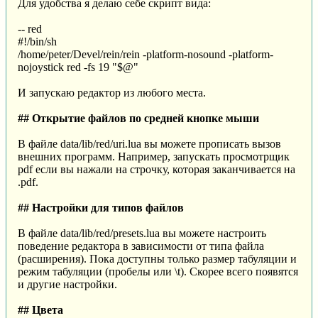
Для удобства я делаю себе скрипт вида:
-- red
#!/bin/sh
/home/peter/Devel/rein/rein -platform-nosound -platform-
nojoystick red -fs 19 "$@"
И запускаю редактор из любого места.
## Открытие файлов по средней кнопке мыши
В файле data/lib/red/uri.lua вы можете прописать вызов
внешних программ. Например, запускать просмотрщик
pdf если вы нажали на строчку, которая заканчивается на
.pdf.
## Настройки для типов файлов
В файле data/lib/red/presets.lua вы можете настроить
поведение редактора в зависимости от типа файла
(расширения). Пока доступны только размер табуляции и
режим табуляции (пробелы или \t). Скорее всего появятся
и другие настройки.
## Цвета