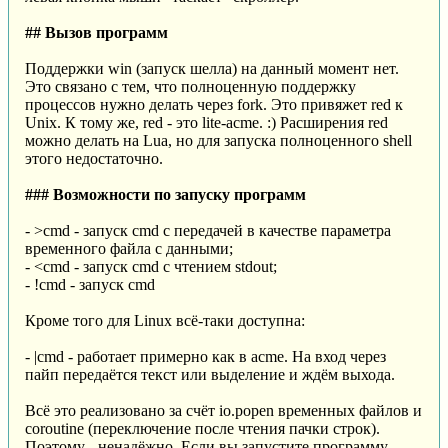
## Вызов программ
Поддержки win (запуск шелла) на данный момент нет.
Это связано с тем, что полноценную поддержку
процессов нужно делать через fork. Это привяжет red к
Unix. К тому же, red - это lite-acme. :) Расширения red
можно делать на Lua, но для запуска полноценного shell
этого недостаточно.
### Возможности по запуску программ
- >cmd - запуск cmd с передачей в качестве параметра
временного файла с данными;
- <cmd - запуск cmd с чтением stdout;
- !cmd - запуск cmd
Кроме того для Linux всё-таки доступна:
- |cmd - работает примерно как в acme. На вход через
пайп передаётся текст или выделение и ждём выхода.
Всё это реализовано за счёт io.popen временных файлов и
coroutine (переключение после чтения пачки строк).
Поэтому - ненадёжно. Если вы запустите программу