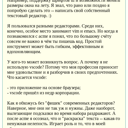
Например, поддержку шрифтов ttf и возможности менять
размеры окна на лету. Я знал, что рано или поздно я
попробую сделать это -- написать свой собственный
текстовый редактор. :)
Я пользовался разными редакторами. Среди них,
конечно, особое место занимают vim и emacs. Но когда я
познакомился с acme я понял, что по большому счёту
совсем не важно в чём ты пишешь код. Простой
инструмент может быть гибким, эффективным и
вдохновляющим.
У кого-то может возникнуть вопрос. А почему я не
использую vscode? Потому что моя профессия приносит
мне удовольствие и я разборчив в своих предпочтениях.
Что касается vscode:
- это приложение на основе браузера;
- vscode пришёл из недр корпорации.
Как я обхожусь без "фишек" современных редакторов?
Наверное, мне они не так уж и нужны. Даже наоборот,
вылезающие подсказки во время набора раздражают. А
после acme я осознал, что и "раскраска" текста -- какая-то
ненужная нелепость. Играет роль и то, что в моей