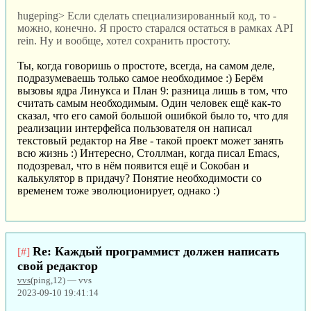
hugeping> Если сделать специализированный код, то -
можно, конечно. Я просто старался остаться в рамках API
rein. Ну и вообще, хотел сохранить простоту.
Ты, когда говоришь о простоте, всегда, на самом деле,
подразумеваешь только самое необходимое :) Берём
вызовы ядра Линукса и План 9: разница лишь в том, что
считать самым необходимым. Один человек ещё как-то
сказал, что его самой большой ошибкой было то, что для
реализации интерфейса пользователя он написал
текстовый редактор на Яве - такой проект может занять
всю жизнь :) Интересно, Столлман, когда писал Emacs,
подозревал, что в нём появится ещё и Сокобан и
калькулятор в придачу? Понятие необходимости со
временем тоже эволюционирует, однако :)
Re: Каждый программист должен написать
[#]
свой редактор
vvs
(ping,12) — vvs
2023-09-10 19:41:14