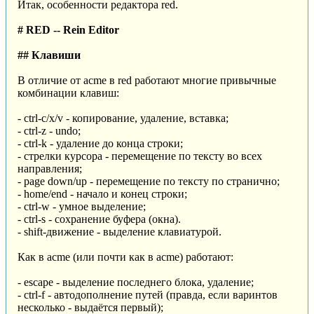
Итак, особенности редактора red.
# RED -- Rein Editor
## Клавиши
В отличие от acme в red работают многие привычные
комбинации клавиш:
- ctrl-c/x/v - копирование, удаление, вставка;
- ctrl-z - undo;
- ctrl-k - удаление до конца строки;
- стрелки курсора - перемещение по тексту во всех
направления;
- page down/up - перемещение по тексту по странично;
- home/end - начало и конец строки;
- ctrl-w - умное выделение;
- ctrl-s - сохранение буфера (окна).
- shift-движение - выделение клавиатурой.
Как в acme (или почти как в acme) работают:
- escape - выделение последнего блока, удаление;
- ctrl-f - автодополнение путей (правда, если варинтов
несколько - выдаётся первый);