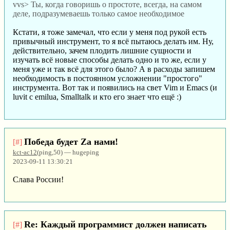
vvs> Ты, когда говоришь о простоте, всегда, на самом
деле, подразумеваешь только самое необходимое
Кстати, я тоже замечал, что если у меня под рукой есть
привычный инструмент, то я всё пытаюсь делать им. Ну,
действительно, зачем плодить лишние сущности и
изучать всё новые способы делать одно и то же, если у
меня уже и так всё для этого было? А в расходы запишем
необходимость в постоянном усложнении "простого"
инструмента. Вот так и появились на свет Vim и Emacs (и
luvit с emilua, Smalltalk и кто его знает что ещё :)
Победа будет Za нами!
[#]
kct-ac12
(ping,50) — hugeping
2023-09-11 13:30:21
Слава России!
Re: Каждый программист должен написать
[#]