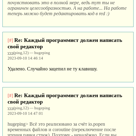
почувствовать это в полной мере, ведь тут ты не
ограничен целесообразностью. А на работе... На работе
теперь можно будет редактировать код в red :)
Re: Каждый программист должен написать
[#]
свой редактор
vvs
(ping,12) — hugeping
2023-09-10 14:46:14
Удалено. Случайно зацепил не ту клавишу.
Re: Каждый программист должен написать
[#]
свой редактор
vvs
(ping,12) — hugeping
2023-09-10 14:47:01
hugeping> Всё это реализовано за счёт io.popen
временных файлов и coroutine (переключение после
чтения пачки строк). Поэтому - ненадёжно. Если вы