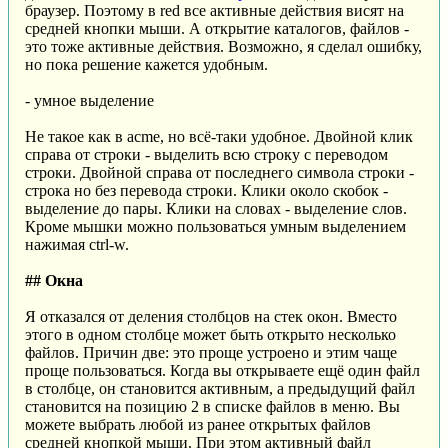
браузер. Поэтому в red все активные действия висят на
средней кнопки мыши. А открытие каталогов, файлов -
это тоже активные действия. Возможно, я сделал ошибку,
но пока решение кажется удобным.
- умное выделение
Не такое как в acme, но всё-таки удобное. Двойной клик
справа от строки - выделить всю строку с переводом
строки. Двойной справа от последнего символа строки -
строка но без перевода строки. Клики около скобок -
выделение до пары. Клики на словах - выделение слов.
Кроме мышки можно пользоваться умным выделением
нажимая ctrl-w.
## Окна
Я отказался от деления столбцов на стек окон. Вместо
этого в одном столбце может быть открыто несколько
файлов. Причин две: это проще устроено и этим чаще
проще пользоваться. Когда вы открываете ещё один файл
в столбце, он становится активным, а предыдущий файл
становится на позицию 2 в списке файлов в меню. Вы
можете выбрать любой из ранее открытых файлов
средней кнопкой мыши. При этом активный файл