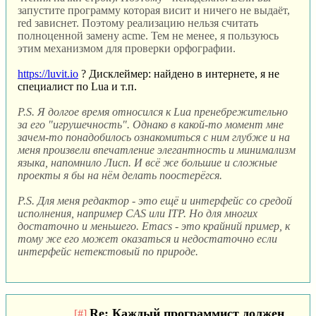
запустите программу которая висит и ничего не выдаёт,
red зависнет. Поэтому реализацию нельзя считать
полноценной замену acme. Тем не менее, я пользуюсь
этим механизмом для проверки орфографии.
https://luvit.io
? Дисклеймер: найдено в интернете, я не
специалист по Lua и т.п.
P.S. Я долгое время относился к Lua пренебрежительно
за его "игрушечность". Однако в какой-то момент мне
зачем-то понадобилось ознакомиться с ним глубже и на
меня произвели впечатление элегантность и минимализм
языка, напомнило Лисп. И всё же большие и сложные
проекты я бы на нём делать поостерёгся.
P.S. Для меня редактор - это ещё и интерфейс со средой
исполнения, например CAS или ITP. Но для многих
достаточно и меньшего. Emacs - это крайний пример, к
тому же его может оказаться и недостаточно если
интерфейс нетекстовый по природе.
Re: Каждый программист должен
[#]