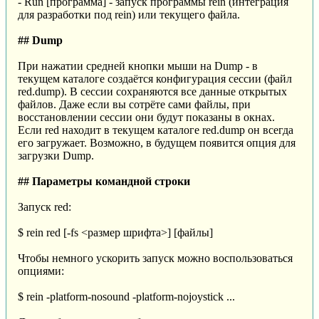
- Run [программа] - запуск программы rein (интеграция
для разработки под rein) или текущего файла.
## Dump
При нажатии средней кнопки мыши на Dump - в
текущем каталоге создаётся конфигурация сессии (файл
red.dump). В сессии сохраняются все данные открытых
файлов. Даже если вы сотрёте сами файлы, при
восстановлении сессии они будут показаны в окнах.
Если red находит в текущем каталоге red.dump он всегда
его загружает. Возможно, в будущем появится опция для
загрузки Dump.
## Параметры командной строки
Запуск red:
$ rein red [-fs <размер шрифта>] [файлы]
Чтобы немного ускорить запуск можно воспользоваться
опциями:
$ rein -platform-nosound -platform-nojoystick ...