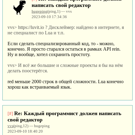
написать свой редактор
hugeping
(ping,1) — vvs
2023-09-10 17:34:36
vvs> https://luvit.io ? Дисклеймер: найдено в интернете, я
не специалист по Lua и т.п.
Если сделать специализированный код, то - можно,
конечно. Я просто старался остаться в рамках API rein.
Ну и вообще, хотел сохранить простоту.
vvs> И всё же большие и сложные проекты я бы на нём
делать поостерёгся.
red меньше 2000 строк в общей сложности. Lua конечно
хорош как встраиваемый язык.
Re: Каждый программист должен написать
[#]
свой редактор
vvs
(ping,12) — hugeping
2023-09-10 18:40:20