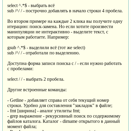
select ^.*$ - выбрать всё
sub /^/ / - построчно добавлять в начало строки 4 пробела.
Во втором примере на каждые 2 клика вы получите одну
итерацию: поиск-замена. Но если хотите произвести
манипуляции не интерактивно - выделите текст, с
которым работаете. Например:
gsub ^.*$ - выделили всё (тот же select)
sub /^/ / - отработали по выделению.
Доступна форма записи поиска с / - если нужно работать
с пробелами:
select / / - выбрать 2 пробела.
Другие встроенные команды:
- Getline - добавляет справа от себя текущий номер
строки. Удобно для составления "закладок" в файле;
- fmt [ширина] - аналог утилиты fmt;
- grep выражение - рекурсивный поиск по содержимому
файлов каталога. Каталог - dirname открытого в данный
момент файла;