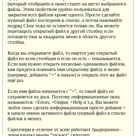
(который отображён в окне) станет на место выбранного
файла. Этим свойством удобно пользоваться для
закрытия всех файлов кроме одного. Просто сделайте
нужный файл последним в списке, а потом нажимайте
подряд Close пока не останется только он. Вы можете
перетащить открытый файл в другой столбец если
потащите пкм за квадратик меню в область другого
столбца.
Когда вы открываете файл, то ищется уже открытый
файл по всем столбцам и если он есть -- показывается.
Если вам нужно открыть несколько одинаковых файлов,
вам придется поменять имя открытому файлу в меню
(напрмер, добавить "+" в начале) и открыть этот же файл
ещё раз.
Если имя файла начинается с "+", то такой файл не
сохраняется на диск. Поэтому информационные окна
называются: +Errors, +Output, +Help и т.д. Вы можете
любое окно сделать информационным просто добавив +
в начало имени активного файла (первый файл в списке
файлов в меню).
Скроллеры в отличие от acme работают традиционно -
левая кнопка мыши "таскает" скроллер.