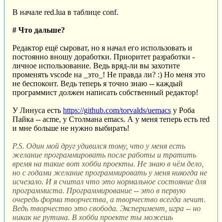
В начале red.lua в таблице conf.
# Что дальше?
Редактор ещё сыроват, но я начал его использовать и
постоянно вношу доработки. Приоритет разработки -
личное использование. Ведь вряд-ли вы захотите
променять vscode на _это_! Не правда ли? :) Но меня это
не беспокоит. Ведь теперь я точно знаю -- каждый
программист должен написать собственный редактор!
У Линуса есть
https://github.com/torvalds/uemacs
у Роба
Пайка -- acme, у Столмана emacs. А у меня теперь есть red
и мне больше не нужно выбирать!
P.S. Один мой друг удивился тому, что у меня есть
желание программировать после работы и тратить
время на такие вот хобби проекты. Не знаю в чём дело,
но с годами желание программировать у меня никогда не
исчезало. И я считал что это нормальное состояние для
программиста. Программирование -- это в первую
очередь форма творчества, а творчество всегда лечит.
Ведь творчество это свобода. Эксперимент, игра -- но
никак не рутина. В хобби проекте ты можешь