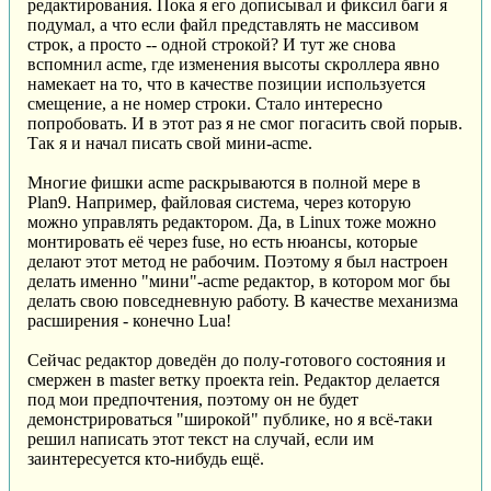
редактирования. Пока я его дописывал и фиксил баги я
подумал, а что если файл представлять не массивом
строк, а просто -- одной строкой? И тут же снова
вспомнил acme, где изменения высоты скроллера явно
намекает на то, что в качестве позиции используется
смещение, а не номер строки. Стало интересно
попробовать. И в этот раз я не смог погасить свой порыв.
Так я и начал писать свой мини-acme.
Многие фишки acme раскрываются в полной мере в
Plan9. Например, файловая система, через которую
можно управлять редактором. Да, в Linux тоже можно
монтировать её через fuse, но есть нюансы, которые
делают этот метод не рабочим. Поэтому я был настроен
делать именно "мини"-acme редактор, в котором мог бы
делать свою повседневную работу. В качестве механизма
расширения - конечно Lua!
Сейчас редактор доведён до полу-готового состояния и
смержен в master ветку проекта rein. Редактор делается
под мои предпочтения, поэтому он не будет
демонстрироваться "широкой" публике, но я всё-таки
решил написать этот текст на случай, если им
заинтересуется кто-нибудь ещё.