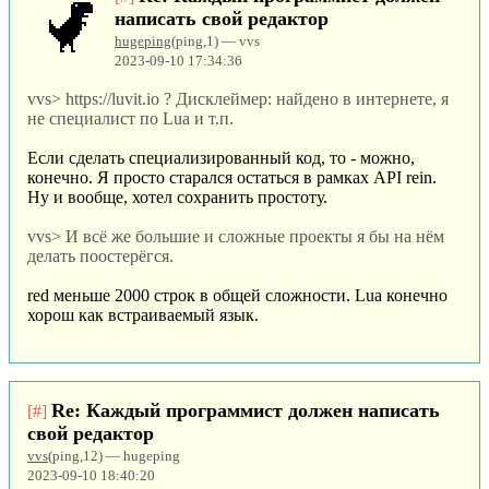
написать свой редактор
hugeping
(ping,1) — vvs
2023-09-10 17:34:36
vvs> https://luvit.io ? Дисклеймер: найдено в интернете, я
не специалист по Lua и т.п.
Если сделать специализированный код, то - можно,
конечно. Я просто старался остаться в рамках API rein.
Ну и вообще, хотел сохранить простоту.
vvs> И всё же большие и сложные проекты я бы на нём
делать поостерёгся.
red меньше 2000 строк в общей сложности. Lua конечно
хорош как встраиваемый язык.
Re: Каждый программист должен написать
[#]
свой редактор
vvs
(ping,12) — hugeping
2023-09-10 18:40:20