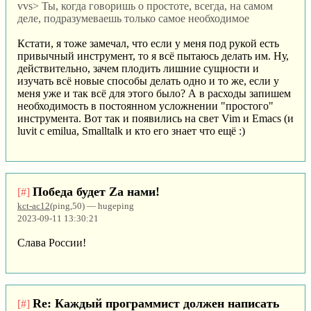
vvs> Ты, когда говоришь о простоте, всегда, на самом
деле, подразумеваешь только самое необходимое
Кстати, я тоже замечал, что если у меня под рукой есть
привычный инструмент, то я всё пытаюсь делать им. Ну,
действительно, зачем плодить лишние сущности и
изучать всё новые способы делать одно и то же, если у
меня уже и так всё для этого было? А в расходы запишем
необходимость в постоянном усложнении "простого"
инструмента. Вот так и появились на свет Vim и Emacs (и
luvit с emilua, Smalltalk и кто его знает что ещё :)
Победа будет Za нами!
[#]
kct-ac12
(ping,50) — hugeping
2023-09-11 13:30:21
Слава России!
Re: Каждый программист должен написать
[#]