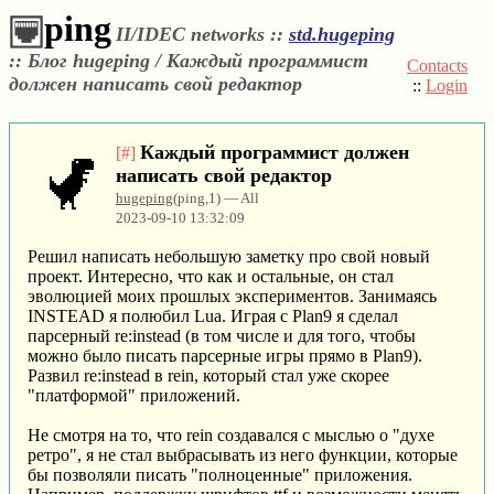
ping
II/IDEC networks ::
std.hugeping
::
Блог hugeping / Каждый программист
Contacts
должен написать свой редактор
::
Login
Каждый программист должен
[#]
написать свой редактор
hugeping
(ping,1) — All
2023-09-10 13:32:09
Решил написать небольшую заметку про свой новый
проект. Интересно, что как и остальные, он стал
эволюцией моих прошлых экспериментов. Занимаясь
INSTEAD я полюбил Lua. Играя с Plan9 я сделал
парсерный re:instead (в том числе и для того, чтобы
можно было писать парсерные игры прямо в Plan9).
Развил re:instead в rein, который стал уже скорее
"платформой" приложений.
Не смотря на то, что rein создавался с мыслью о "духе
ретро", я не стал выбрасывать из него функции, которые
бы позволяли писать "полноценные" приложения.