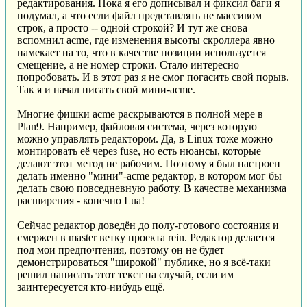
редактирования. Пока я его дописывал и фиксил баги я
подумал, а что если файл представлять не массивом
строк, а просто -- одной строкой? И тут же снова
вспомнил acme, где изменения высоты скроллера явно
намекает на то, что в качестве позиции используется
смещение, а не номер строки. Стало интересно
попробовать. И в этот раз я не смог погасить свой порыв.
Так я и начал писать свой мини-acme.
Многие фишки acme раскрываются в полной мере в
Plan9. Например, файловая система, через которую
можно управлять редактором. Да, в Linux тоже можно
монтировать её через fuse, но есть нюансы, которые
делают этот метод не рабочим. Поэтому я был настроен
делать именно "мини"-acme редактор, в котором мог бы
делать свою повседневную работу. В качестве механизма
расширения - конечно Lua!
Сейчас редактор доведён до полу-готового состояния и
смержен в master ветку проекта rein. Редактор делается
под мои предпочтения, поэтому он не будет
демонстрироваться "широкой" публике, но я всё-таки
решил написать этот текст на случай, если им
заинтересуется кто-нибудь ещё.