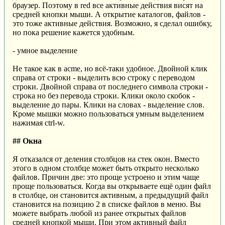
браузер. Поэтому в red все активные действия висят на
средней кнопки мыши. А открытие каталогов, файлов -
это тоже активные действия. Возможно, я сделал ошибку,
но пока решение кажется удобным.
- умное выделение
Не такое как в acme, но всё-таки удобное. Двойной клик
справа от строки - выделить всю строку с переводом
строки. Двойной справа от последнего символа строки -
строка но без перевода строки. Клики около скобок -
выделение до пары. Клики на словах - выделение слов.
Кроме мышки можно пользоваться умным выделением
нажимая ctrl-w.
## Окна
Я отказался от деления столбцов на стек окон. Вместо
этого в одном столбце может быть открыто несколько
файлов. Причин две: это проще устроено и этим чаще
проще пользоваться. Когда вы открываете ещё один файл
в столбце, он становится активным, а предыдущий файл
становится на позицию 2 в списке файлов в меню. Вы
можете выбрать любой из ранее открытых файлов
средней кнопкой мыши. При этом активный файл