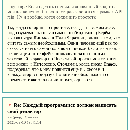
hugeping> Если сделать специализированный код, то -
можно, конечно. Я просто старался остаться в рамках API
rein. Ну и вообще, хотел сохранить простоту.
Ты, когда говоришь о простоте, всегда, на самом деле,
подразумеваешь только самое необходимое :) Берём
вызовы ядра Линукса и План 9: разница лишь в том, что
считать самым необходимым. Один человек ещё как-то
сказал, что его самой большой ошибкой было то, что для
реализации интерфейса пользователя он написал
текстовый редактор на Яве - такой проект может занять
всю жизнь :) Интересно, Столлман, когда писал Emacs,
подозревал, что в нём появится ещё и Сокобан и
калькулятор в придачу? Понятие необходимости со
временем тоже эволюционирует, однако :)
Re: Каждый программист должен написать
[#]
свой редактор
vvs
(ping,12) — vvs
2023-09-10 19:41:14