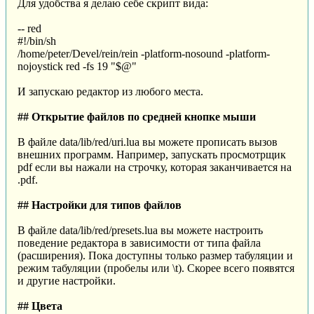
Для удобства я делаю себе скрипт вида:
-- red
#!/bin/sh
/home/peter/Devel/rein/rein -platform-nosound -platform-
nojoystick red -fs 19 "$@"
И запускаю редактор из любого места.
## Открытие файлов по средней кнопке мыши
В файле data/lib/red/uri.lua вы можете прописать вызов
внешних программ. Например, запускать просмотрщик
pdf если вы нажали на строчку, которая заканчивается на
.pdf.
## Настройки для типов файлов
В файле data/lib/red/presets.lua вы можете настроить
поведение редактора в зависимости от типа файла
(расширения). Пока доступны только размер табуляции и
режим табуляции (пробелы или \t). Скорее всего появятся
и другие настройки.
## Цвета