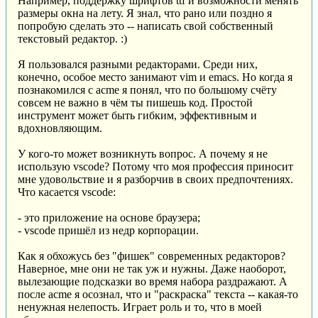
Например, поддержку шрифтов ttf и возможности менять
размеры окна на лету. Я знал, что рано или поздно я
попробую сделать это -- написать свой собственный
текстовый редактор. :)
Я пользовался разными редакторами. Среди них,
конечно, особое место занимают vim и emacs. Но когда я
познакомился с acme я понял, что по большому счёту
совсем не важно в чём ты пишешь код. Простой
инструмент может быть гибким, эффективным и
вдохновляющим.
У кого-то может возникнуть вопрос. А почему я не
использую vscode? Потому что моя профессия приносит
мне удовольствие и я разборчив в своих предпочтениях.
Что касается vscode:
- это приложение на основе браузера;
- vscode пришёл из недр корпорации.
Как я обхожусь без "фишек" современных редакторов?
Наверное, мне они не так уж и нужны. Даже наоборот,
вылезающие подсказки во время набора раздражают. А
после acme я осознал, что и "раскраска" текста -- какая-то
ненужная нелепость. Играет роль и то, что в моей