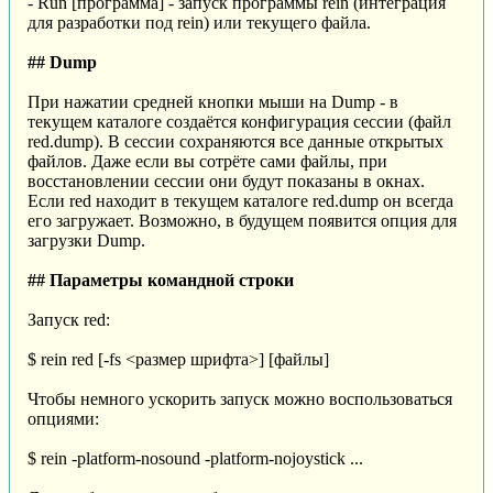
- Run [программа] - запуск программы rein (интеграция
для разработки под rein) или текущего файла.
## Dump
При нажатии средней кнопки мыши на Dump - в
текущем каталоге создаётся конфигурация сессии (файл
red.dump). В сессии сохраняются все данные открытых
файлов. Даже если вы сотрёте сами файлы, при
восстановлении сессии они будут показаны в окнах.
Если red находит в текущем каталоге red.dump он всегда
его загружает. Возможно, в будущем появится опция для
загрузки Dump.
## Параметры командной строки
Запуск red:
$ rein red [-fs <размер шрифта>] [файлы]
Чтобы немного ускорить запуск можно воспользоваться
опциями:
$ rein -platform-nosound -platform-nojoystick ...