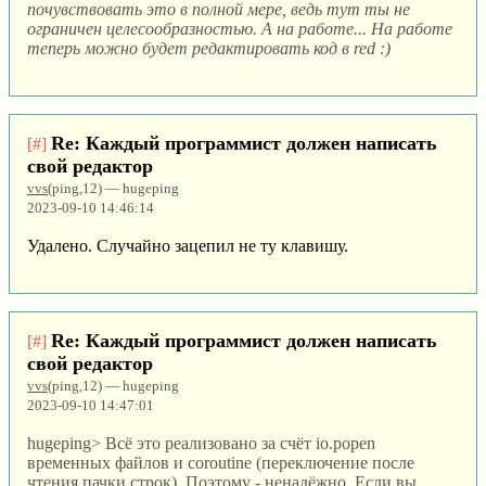
почувствовать это в полной мере, ведь тут ты не
ограничен целесообразностью. А на работе... На работе
теперь можно будет редактировать код в red :)
Re: Каждый программист должен написать
[#]
свой редактор
vvs
(ping,12) — hugeping
2023-09-10 14:46:14
Удалено. Случайно зацепил не ту клавишу.
Re: Каждый программист должен написать
[#]
свой редактор
vvs
(ping,12) — hugeping
2023-09-10 14:47:01
hugeping> Всё это реализовано за счёт io.popen
временных файлов и coroutine (переключение после
чтения пачки строк). Поэтому - ненадёжно. Если вы