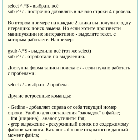
select ^.*$ - выбрать всё
sub /^/ / - построчно добавлять в начало строки 4 пробела.
Во втором примере на каждые 2 клика вы получите одну
итерацию: поиск-замена. Но если хотите произвести
манипуляции не интерактивно - выделите текст, с
которым работаете. Например:
gsub ^.*$ - выделили всё (тот же select)
sub /^/ / - отработали по выделению.
Доступна форма записи поиска с / - если нужно работать
с пробелами:
select / / - выбрать 2 пробела.
Другие встроенные команды:
- Getline - добавляет справа от себя текущий номер
строки. Удобно для составления "закладок" в файле;
- fmt [ширина] - аналог утилиты fmt;
- grep выражение - рекурсивный поиск по содержимому
файлов каталога. Каталог - dirname открытого в данный
момент файла;