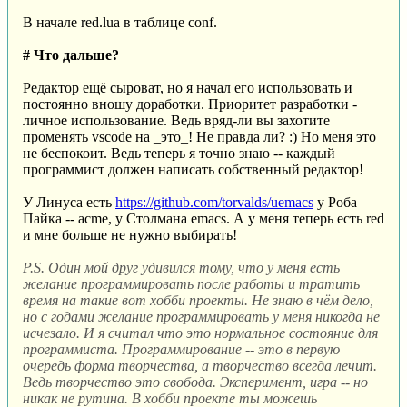
В начале red.lua в таблице conf.
# Что дальше?
Редактор ещё сыроват, но я начал его использовать и
постоянно вношу доработки. Приоритет разработки -
личное использование. Ведь вряд-ли вы захотите
променять vscode на _это_! Не правда ли? :) Но меня это
не беспокоит. Ведь теперь я точно знаю -- каждый
программист должен написать собственный редактор!
У Линуса есть
https://github.com/torvalds/uemacs
у Роба
Пайка -- acme, у Столмана emacs. А у меня теперь есть red
и мне больше не нужно выбирать!
P.S. Один мой друг удивился тому, что у меня есть
желание программировать после работы и тратить
время на такие вот хобби проекты. Не знаю в чём дело,
но с годами желание программировать у меня никогда не
исчезало. И я считал что это нормальное состояние для
программиста. Программирование -- это в первую
очередь форма творчества, а творчество всегда лечит.
Ведь творчество это свобода. Эксперимент, игра -- но
никак не рутина. В хобби проекте ты можешь