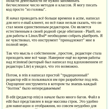
области деятельности не нужно запоминать
бесчисленное число методов и классов. Я могу писать
код просто "из головы".
Я начал проводить всё больше времени в acme, написал
для него e-mail клиент, но всё-таки нельзя сказать, что он
стал моим единственным редактором. Он является
естественным в своей родной среде обитания - Plan9, но
для работы в Linux/Bsd* необходимо собрать plan9ports. Я
не чувствовал, что инструмент "принадлежит" мне в
полной мере.
Так что мысль о собственном _простом_ редакторе стала
приходить мне всё чаще. Наверное ещё во время работы
над re:instead (который был написал под вдохновением от
редактора Lite) я увидел, что это возможно.
Потом, в rein я написал простой "традиционный"
редактор edit и пользовался им при разработке под rein.
Ощущение инструмента в котором ты знаешь каждый
"болтик" было непередаваемым!
В edit (редактор rein) в начале было много багов. Файл в
edit был представлен в виде массива строк. Это удобно
для навигации и отображния, но совсем неудобно для