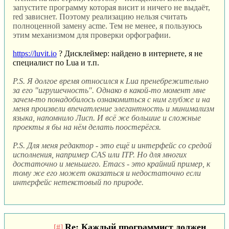
запустите программу которая висит и ничего не выдаёт,
red зависнет. Поэтому реализацию нельзя считать
полноценной замену acme. Тем не менее, я пользуюсь
этим механизмом для проверки орфографии.
https://luvit.io
? Дисклеймер: найдено в интернете, я не
специалист по Lua и т.п.
P.S. Я долгое время относился к Lua пренебрежительно
за его "игрушечность". Однако в какой-то момент мне
зачем-то понадобилось ознакомиться с ним глубже и на
меня произвели впечатление элегантность и минимализм
языка, напомнило Лисп. И всё же большие и сложные
проекты я бы на нём делать поостерёгся.
P.S. Для меня редактор - это ещё и интерфейс со средой
исполнения, например CAS или ITP. Но для многих
достаточно и меньшего. Emacs - это крайний пример, к
тому же его может оказаться и недостаточно если
интерфейс нетекстовый по природе.
Re: Каждый программист должен
[#]