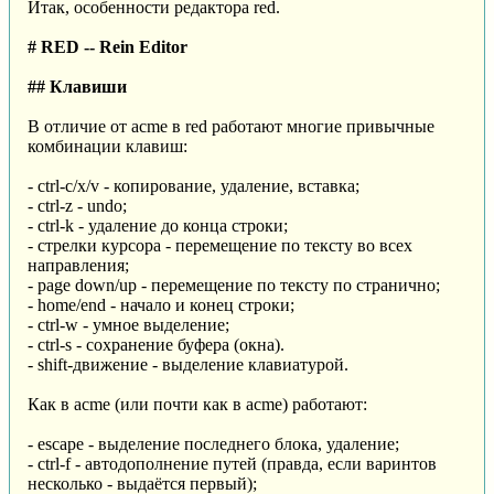
Итак, особенности редактора red.
# RED -- Rein Editor
## Клавиши
В отличие от acme в red работают многие привычные
комбинации клавиш:
- ctrl-c/x/v - копирование, удаление, вставка;
- ctrl-z - undo;
- ctrl-k - удаление до конца строки;
- стрелки курсора - перемещение по тексту во всех
направления;
- page down/up - перемещение по тексту по странично;
- home/end - начало и конец строки;
- ctrl-w - умное выделение;
- ctrl-s - сохранение буфера (окна).
- shift-движение - выделение клавиатурой.
Как в acme (или почти как в acme) работают:
- escape - выделение последнего блока, удаление;
- ctrl-f - автодополнение путей (правда, если варинтов
несколько - выдаётся первый);