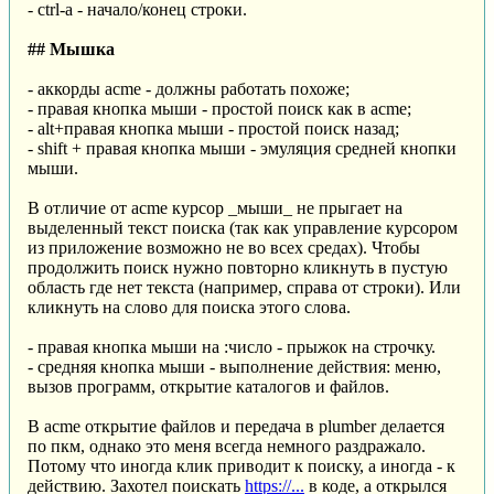
- ctrl-a - начало/конец строки.
## Мышка
- аккорды acme - должны работать похоже;
- правая кнопка мыши - простой поиск как в acme;
- alt+правая кнопка мыши - простой поиск назад;
- shift + правая кнопка мыши - эмуляция средней кнопки
мыши.
В отличие от acme курсор _мыши_ не прыгает на
выделенный текст поиска (так как управление курсором
из приложение возможно не во всех средах). Чтобы
продолжить поиск нужно повторно кликнуть в пустую
область где нет текста (например, справа от строки). Или
кликнуть на слово для поиска этого слова.
- правая кнопка мыши на :число - прыжок на строчку.
- средняя кнопка мыши - выполнение действия: меню,
вызов программ, открытие каталогов и файлов.
В acme открытие файлов и передача в plumber делается
по пкм, однако это меня всегда немного раздражало.
Потому что иногда клик приводит к поиску, а иногда - к
действию. Захотел поискать
https://...
в коде, а открылся