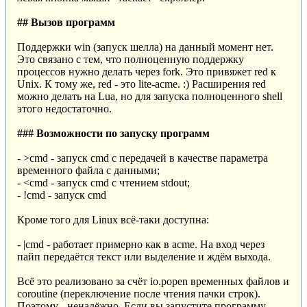
## Вызов программ
Поддержки win (запуск шелла) на данный момент нет.
Это связано с тем, что полноценную поддержку
процессов нужно делать через fork. Это привяжет red к
Unix. К тому же, red - это lite-acme. :) Расширения red
можно делать на Lua, но для запуска полноценного shell
этого недостаточно.
### Возможности по запуску программ
- >cmd - запуск cmd с передачей в качестве параметра
временного файла с данными;
- <cmd - запуск cmd с чтением stdout;
- !cmd - запуск cmd
Кроме того для Linux всё-таки доступна:
- |cmd - работает примерно как в acme. На вход через
пайп передаётся текст или выделение и ждём выхода.
Всё это реализовано за счёт io.popen временных файлов и
coroutine (переключение после чтения пачки строк).
Поэтому - ненадёжно. Если вы запустите программу