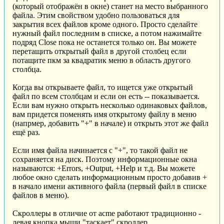
(который отображён в окне) станет на место выбранного
файла. Этим свойством удобно пользоваться для
закрытия всех файлов кроме одного. Просто сделайте
нужный файл последним в списке, а потом нажимайте
подряд Close пока не останется только он. Вы можете
перетащить открытый файл в другой столбец если
потащите пкм за квадратик меню в область другого
столбца.
Когда вы открываете файл, то ищется уже открытый
файл по всем столбцам и если он есть -- показывается.
Если вам нужно открыть несколько одинаковых файлов,
вам придется поменять имя открытому файлу в меню
(напрмер, добавить "+" в начале) и открыть этот же файл
ещё раз.
Если имя файла начинается с "+", то такой файл не
сохраняется на диск. Поэтому информационные окна
называются: +Errors, +Output, +Help и т.д. Вы можете
любое окно сделать информационным просто добавив +
в начало имени активного файла (первый файл в списке
файлов в меню).
Скроллеры в отличие от acme работают традиционно -
левая кнопка мыши "таскает" скроллер.