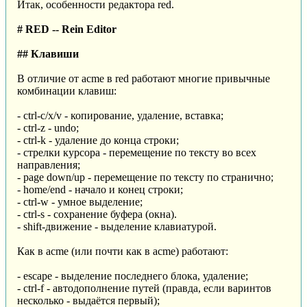
Итак, особенности редактора red.
# RED -- Rein Editor
## Клавиши
В отличие от acme в red работают многие привычные
комбинации клавиш:
- ctrl-c/x/v - копирование, удаление, вставка;
- ctrl-z - undo;
- ctrl-k - удаление до конца строки;
- стрелки курсора - перемещение по тексту во всех
направления;
- page down/up - перемещение по тексту по странично;
- home/end - начало и конец строки;
- ctrl-w - умное выделение;
- ctrl-s - сохранение буфера (окна).
- shift-движение - выделение клавиатурой.
Как в acme (или почти как в acme) работают:
- escape - выделение последнего блока, удаление;
- ctrl-f - автодополнение путей (правда, если варинтов
несколько - выдаётся первый);