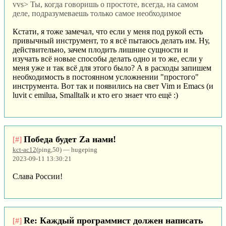
vvs> Ты, когда говоришь о простоте, всегда, на самом
деле, подразумеваешь только самое необходимое
Кстати, я тоже замечал, что если у меня под рукой есть
привычный инструмент, то я всё пытаюсь делать им. Ну,
действительно, зачем плодить лишние сущности и
изучать всё новые способы делать одно и то же, если у
меня уже и так всё для этого было? А в расходы запишем
необходимость в постоянном усложнении "простого"
инструмента. Вот так и появились на свет Vim и Emacs (и
luvit с emilua, Smalltalk и кто его знает что ещё :)
Победа будет Za нами!
[#]
kct-ac12
(ping,50) — hugeping
2023-09-11 13:30:21
Слава России!
Re: Каждый программист должен написать
[#]