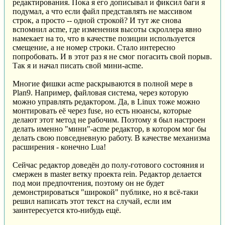
редактирования. Пока я его дописывал и фиксил баги я
подумал, а что если файл представлять не массивом
строк, а просто -- одной строкой? И тут же снова
вспомнил acme, где изменения высоты скроллера явно
намекает на то, что в качестве позиции используется
смещение, а не номер строки. Стало интересно
попробовать. И в этот раз я не смог погасить свой порыв.
Так я и начал писать свой мини-acme.
Многие фишки acme раскрываются в полной мере в
Plan9. Например, файловая система, через которую
можно управлять редактором. Да, в Linux тоже можно
монтировать её через fuse, но есть нюансы, которые
делают этот метод не рабочим. Поэтому я был настроен
делать именно "мини"-acme редактор, в котором мог бы
делать свою повседневную работу. В качестве механизма
расширения - конечно Lua!
Сейчас редактор доведён до полу-готового состояния и
смержен в master ветку проекта rein. Редактор делается
под мои предпочтения, поэтому он не будет
демонстрироваться "широкой" публике, но я всё-таки
решил написать этот текст на случай, если им
заинтересуется кто-нибудь ещё.