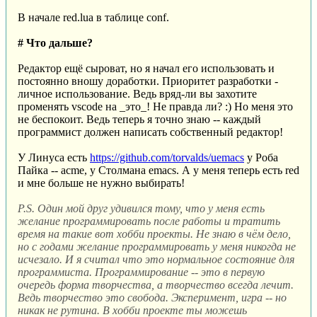
В начале red.lua в таблице conf.
# Что дальше?
Редактор ещё сыроват, но я начал его использовать и
постоянно вношу доработки. Приоритет разработки -
личное использование. Ведь вряд-ли вы захотите
променять vscode на _это_! Не правда ли? :) Но меня это
не беспокоит. Ведь теперь я точно знаю -- каждый
программист должен написать собственный редактор!
У Линуса есть
https://github.com/torvalds/uemacs
у Роба
Пайка -- acme, у Столмана emacs. А у меня теперь есть red
и мне больше не нужно выбирать!
P.S. Один мой друг удивился тому, что у меня есть
желание программировать после работы и тратить
время на такие вот хобби проекты. Не знаю в чём дело,
но с годами желание программировать у меня никогда не
исчезало. И я считал что это нормальное состояние для
программиста. Программирование -- это в первую
очередь форма творчества, а творчество всегда лечит.
Ведь творчество это свобода. Эксперимент, игра -- но
никак не рутина. В хобби проекте ты можешь