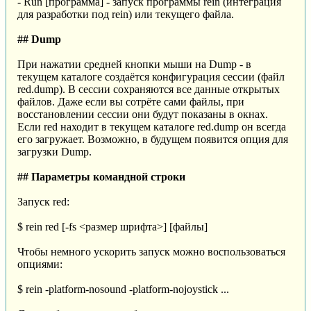
- Run [программа] - запуск программы rein (интеграция
для разработки под rein) или текущего файла.
## Dump
При нажатии средней кнопки мыши на Dump - в
текущем каталоге создаётся конфигурация сессии (файл
red.dump). В сессии сохраняются все данные открытых
файлов. Даже если вы сотрёте сами файлы, при
восстановлении сессии они будут показаны в окнах.
Если red находит в текущем каталоге red.dump он всегда
его загружает. Возможно, в будущем появится опция для
загрузки Dump.
## Параметры командной строки
Запуск red:
$ rein red [-fs <размер шрифта>] [файлы]
Чтобы немного ускорить запуск можно воспользоваться
опциями:
$ rein -platform-nosound -platform-nojoystick ...