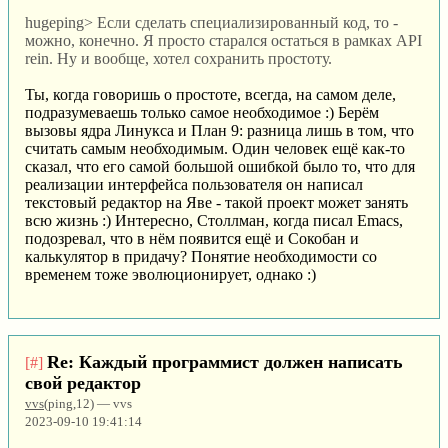
hugeping> Если сделать специализированный код, то -
можно, конечно. Я просто старался остаться в рамках API
rein. Ну и вообще, хотел сохранить простоту.
Ты, когда говоришь о простоте, всегда, на самом деле,
подразумеваешь только самое необходимое :) Берём
вызовы ядра Линукса и План 9: разница лишь в том, что
считать самым необходимым. Один человек ещё как-то
сказал, что его самой большой ошибкой было то, что для
реализации интерфейса пользователя он написал
текстовый редактор на Яве - такой проект может занять
всю жизнь :) Интересно, Столлман, когда писал Emacs,
подозревал, что в нём появится ещё и Сокобан и
калькулятор в придачу? Понятие необходимости со
временем тоже эволюционирует, однако :)
Re: Каждый программист должен написать
[#]
свой редактор
vvs
(ping,12) — vvs
2023-09-10 19:41:14