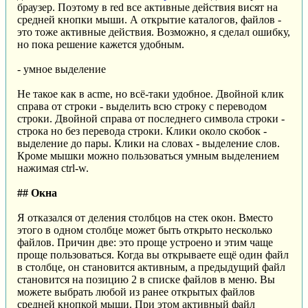
браузер. Поэтому в red все активные действия висят на
средней кнопки мыши. А открытие каталогов, файлов -
это тоже активные действия. Возможно, я сделал ошибку,
но пока решение кажется удобным.
- умное выделение
Не такое как в acme, но всё-таки удобное. Двойной клик
справа от строки - выделить всю строку с переводом
строки. Двойной справа от последнего символа строки -
строка но без перевода строки. Клики около скобок -
выделение до пары. Клики на словах - выделение слов.
Кроме мышки можно пользоваться умным выделением
нажимая ctrl-w.
## Окна
Я отказался от деления столбцов на стек окон. Вместо
этого в одном столбце может быть открыто несколько
файлов. Причин две: это проще устроено и этим чаще
проще пользоваться. Когда вы открываете ещё один файл
в столбце, он становится активным, а предыдущий файл
становится на позицию 2 в списке файлов в меню. Вы
можете выбрать любой из ранее открытых файлов
средней кнопкой мыши. При этом активный файл