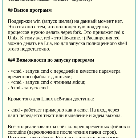
## Вызов программ
Поддержки win (запуск шелла) на данный момент нет.
Это связано с тем, что полноценную поддержку
процессов нужно делать через fork. Это привяжет red к
Unix. К тому же, red - это lite-acme. :) Расширения red
можно делать на Lua, но для запуска полноценного shell
этого недостаточно.
### Возможности по запуску программ
- >cmd - запуск cmd с передачей в качестве параметра
временного файла с данными;
- <cmd - запуск cmd с чтением stdout;
- !cmd - запуск cmd
Кроме того для Linux всё-таки доступна:
- |cmd - работает примерно как в acme. На вход через
пайп передаётся текст или выделение и ждём выхода.
Всё это реализовано за счёт io.popen временных файлов и
coroutine (переключение после чтения пачки строк).
Поэтому - ненадёжно. Если вы запустите программу