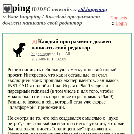
ping
II/IDEC networks ::
std.hugeping
::
Блог hugeping / Каждый программист
Contacts
должен написать свой редактор
::
Login
Каждый программист должен
[#]
написать свой редактор
hugeping
(ping,1) — All
2023-09-10 13:32:09
Решил написать небольшую заметку про свой новый
проект. Интересно, что как и остальные, он стал
эволюцией моих прошлых экспериментов. Занимаясь
INSTEAD я полюбил Lua. Играя с Plan9 я сделал
парсерный re:instead (в том числе и для того, чтобы
можно было писать парсерные игры прямо в Plan9).
Развил re:instead в rein, который стал уже скорее
"платформой" приложений.
Не смотря на то, что rein создавался с мыслью о "духе
ретро", я не стал выбрасывать из него функции, которые
бы позволяли писать "полноценные" приложения.