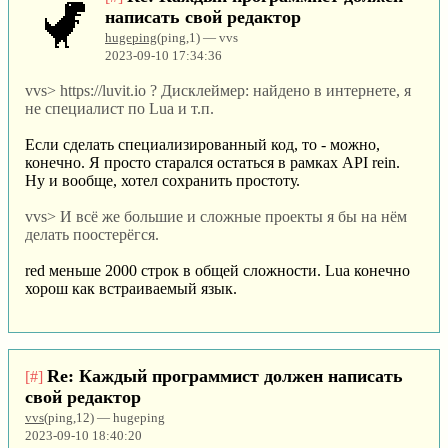
написать свой редактор
hugeping
(ping,1) — vvs
2023-09-10 17:34:36
vvs> https://luvit.io ? Дисклеймер: найдено в интернете, я
не специалист по Lua и т.п.
Если сделать специализированный код, то - можно,
конечно. Я просто старался остаться в рамках API rein.
Ну и вообще, хотел сохранить простоту.
vvs> И всё же большие и сложные проекты я бы на нём
делать поостерёгся.
red меньше 2000 строк в общей сложности. Lua конечно
хорош как встраиваемый язык.
Re: Каждый программист должен написать
[#]
свой редактор
vvs
(ping,12) — hugeping
2023-09-10 18:40:20