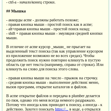
- ctrl-a - начало/конец строки.
## Мышка
- аккорды acme - должны работать похоже;
- правая кнопка мыши - простой поиск как в acme;
- alt+правая кнопка мыши - простой поиск назад;
- shift + правая кнопка мыши - эмуляция средней кнопки
мыши.
В отличие от acme курсор _мыши_ не прыгает на
выделенный текст поиска (так как управление курсором
из приложение возможно не во всех средах). Чтобы
продолжить поиск нужно повторно кликнуть в пустую
область где нет текста (например, справа от строки). Или
кликнуть на слово для поиска этого слова.
- правая кнопка мыши на :число - прыжок на строчку.
- средняя кнопка мыши - выполнение действия: меню,
вызов программ, открытие каталогов и файлов.
В acme открытие файлов и передача в plumber делается
по пкм, однако это меня всегда немного раздражало.
Потому что иногда клик приводит к поиску, а иногда - к
действию. Захотел поискать
https://...
в коде, а открылся