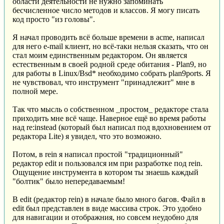
области деятельности не нужно запоминать
бесчисленное число методов и классов. Я могу писать
код просто "из головы".
Я начал проводить всё больше времени в acme, написал
для него e-mail клиент, но всё-таки нельзя сказать, что он
стал моим единственным редактором. Он является
естественным в своей родной среде обитания - Plan9, но
для работы в Linux/Bsd* необходимо собрать plan9ports. Я
не чувствовал, что инструмент "принадлежит" мне в
полной мере.
Так что мысль о собственном _простом_ редакторе стала
приходить мне всё чаще. Наверное ещё во время работы
над re:instead (который был написал под вдохновением от
редактора Lite) я увидел, что это возможно.
Потом, в rein я написал простой "традиционный"
редактор edit и пользовался им при разработке под rein.
Ощущение инструмента в котором ты знаешь каждый
"болтик" было непередаваемым!
В edit (редактор rein) в начале было много багов. Файл в
edit был представлен в виде массива строк. Это удобно
для навигации и отображния, но совсем неудобно для