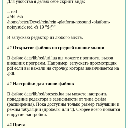
Для удобства я делаю себе скрипт вида:
-- red
#!/bin/sh
/home/peter/Devel/rein/rein -platform-nosound -platform-
nojoystick red -fs 19 "$@"
И запускаю редактор из любого места.
## Открытие файлов по средней кнопке мыши
В файле data/lib/red/uri.lua вы можете прописать вызов
внешних программ. Например, запускать просмотрщик
pdf если вы нажали на строчку, которая заканчивается на
.pdf.
## Настройки для типов файлов
В файле data/lib/red/presets.lua вы можете настроить
поведение редактора в зависимости от типа файла
(расширения). Пока доступны только размер табуляции и
режим табуляции (пробелы или \t). Скорее всего появятся
и другие настройки.
## Цвета