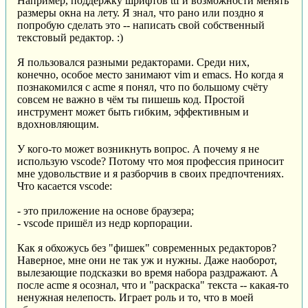
Например, поддержку шрифтов ttf и возможности менять
размеры окна на лету. Я знал, что рано или поздно я
попробую сделать это -- написать свой собственный
текстовый редактор. :)
Я пользовался разными редакторами. Среди них,
конечно, особое место занимают vim и emacs. Но когда я
познакомился с acme я понял, что по большому счёту
совсем не важно в чём ты пишешь код. Простой
инструмент может быть гибким, эффективным и
вдохновляющим.
У кого-то может возникнуть вопрос. А почему я не
использую vscode? Потому что моя профессия приносит
мне удовольствие и я разборчив в своих предпочтениях.
Что касается vscode:
- это приложение на основе браузера;
- vscode пришёл из недр корпорации.
Как я обхожусь без "фишек" современных редакторов?
Наверное, мне они не так уж и нужны. Даже наоборот,
вылезающие подсказки во время набора раздражают. А
после acme я осознал, что и "раскраска" текста -- какая-то
ненужная нелепость. Играет роль и то, что в моей