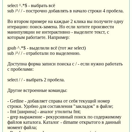
select ^.*$ - выбрать всё
sub /^/ / - построчно добавлять в начало строки 4 пробела.
Во втором примере на каждые 2 клика вы получите одну
итерацию: поиск-замена. Но если хотите произвести
манипуляции не интерактивно - выделите текст, с
которым работаете. Например:
gsub ^.*$ - выделили всё (тот же select)
sub /^/ / - отработали по выделению.
Доступна форма записи поиска с / - если нужно работать
с пробелами:
select / / - выбрать 2 пробела.
Другие встроенные команды:
- Getline - добавляет справа от себя текущий номер
строки. Удобно для составления "закладок" в файле;
- fmt [ширина] - аналог утилиты fmt;
- grep выражение - рекурсивный поиск по содержимому
файлов каталога. Каталог - dirname открытого в данный
момент файла;