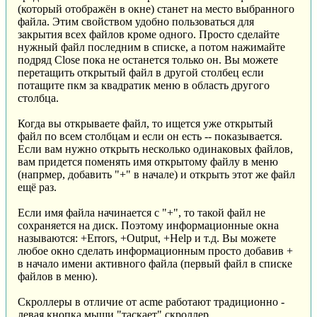
(который отображён в окне) станет на место выбранного
файла. Этим свойством удобно пользоваться для
закрытия всех файлов кроме одного. Просто сделайте
нужный файл последним в списке, а потом нажимайте
подряд Close пока не останется только он. Вы можете
перетащить открытый файл в другой столбец если
потащите пкм за квадратик меню в область другого
столбца.
Когда вы открываете файл, то ищется уже открытый
файл по всем столбцам и если он есть -- показывается.
Если вам нужно открыть несколько одинаковых файлов,
вам придется поменять имя открытому файлу в меню
(напрмер, добавить "+" в начале) и открыть этот же файл
ещё раз.
Если имя файла начинается с "+", то такой файл не
сохраняется на диск. Поэтому информационные окна
называются: +Errors, +Output, +Help и т.д. Вы можете
любое окно сделать информационным просто добавив +
в начало имени активного файла (первый файл в списке
файлов в меню).
Скроллеры в отличие от acme работают традиционно -
левая кнопка мыши "таскает" скроллер.