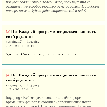
почувствовать это в полной мере, ведь тут ты не
ограничен целесообразностью. А на работе... На работе
теперь можно будет редактировать код в red :)
Re: Каждый программист должен написать
[#]
свой редактор
vvs
(ping,12) — hugeping
2023-09-10 14:46:14
Удалено. Случайно зацепил не ту клавишу.
Re: Каждый программист должен написать
[#]
свой редактор
vvs
(ping,12) — hugeping
2023-09-10 14:47:01
hugeping> Всё это реализовано за счёт io.popen
временных файлов и coroutine (переключение после
чтения пачки строк). Поэтому - ненадёжно. Если вы