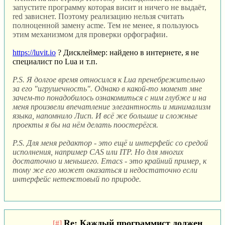
запустите программу которая висит и ничего не выдаёт,
red зависнет. Поэтому реализацию нельзя считать
полноценной замену acme. Тем не менее, я пользуюсь
этим механизмом для проверки орфографии.
https://luvit.io
? Дисклеймер: найдено в интернете, я не
специалист по Lua и т.п.
P.S. Я долгое время относился к Lua пренебрежительно
за его "игрушечность". Однако в какой-то момент мне
зачем-то понадобилось ознакомиться с ним глубже и на
меня произвели впечатление элегантность и минимализм
языка, напомнило Лисп. И всё же большие и сложные
проекты я бы на нём делать поостерёгся.
P.S. Для меня редактор - это ещё и интерфейс со средой
исполнения, например CAS или ITP. Но для многих
достаточно и меньшего. Emacs - это крайний пример, к
тому же его может оказаться и недостаточно если
интерфейс нетекстовый по природе.
Re: Каждый программист должен
[#]