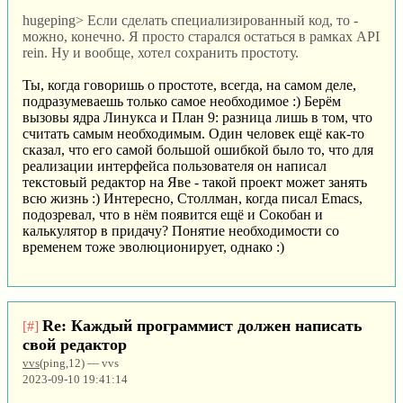
hugeping> Если сделать специализированный код, то -
можно, конечно. Я просто старался остаться в рамках API
rein. Ну и вообще, хотел сохранить простоту.
Ты, когда говоришь о простоте, всегда, на самом деле,
подразумеваешь только самое необходимое :) Берём
вызовы ядра Линукса и План 9: разница лишь в том, что
считать самым необходимым. Один человек ещё как-то
сказал, что его самой большой ошибкой было то, что для
реализации интерфейса пользователя он написал
текстовый редактор на Яве - такой проект может занять
всю жизнь :) Интересно, Столлман, когда писал Emacs,
подозревал, что в нём появится ещё и Сокобан и
калькулятор в придачу? Понятие необходимости со
временем тоже эволюционирует, однако :)
Re: Каждый программист должен написать
[#]
свой редактор
vvs
(ping,12) — vvs
2023-09-10 19:41:14