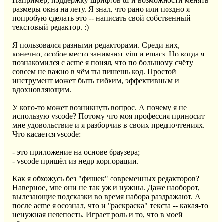
Например, поддержку шрифтов ttf и возможности менять
размеры окна на лету. Я знал, что рано или поздно я
попробую сделать это -- написать свой собственный
текстовый редактор. :)
Я пользовался разными редакторами. Среди них,
конечно, особое место занимают vim и emacs. Но когда я
познакомился с acme я понял, что по большому счёту
совсем не важно в чём ты пишешь код. Простой
инструмент может быть гибким, эффективным и
вдохновляющим.
У кого-то может возникнуть вопрос. А почему я не
использую vscode? Потому что моя профессия приносит
мне удовольствие и я разборчив в своих предпочтениях.
Что касается vscode:
- это приложение на основе браузера;
- vscode пришёл из недр корпорации.
Как я обхожусь без "фишек" современных редакторов?
Наверное, мне они не так уж и нужны. Даже наоборот,
вылезающие подсказки во время набора раздражают. А
после acme я осознал, что и "раскраска" текста -- какая-то
ненужная нелепость. Играет роль и то, что в моей