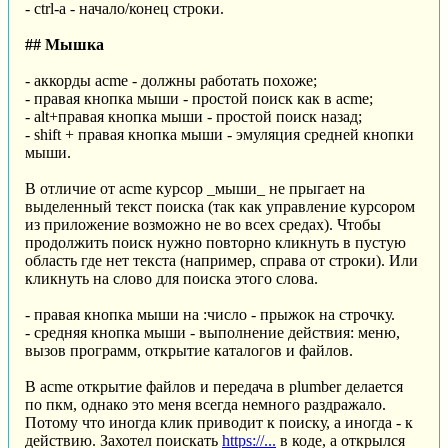
- ctrl-a - начало/конец строки.
## Мышка
- аккорды acme - должны работать похоже;
- правая кнопка мыши - простой поиск как в acme;
- alt+правая кнопка мыши - простой поиск назад;
- shift + правая кнопка мыши - эмуляция средней кнопки
мыши.
В отличие от acme курсор _мыши_ не прыгает на
выделенный текст поиска (так как управление курсором
из приложение возможно не во всех средах). Чтобы
продолжить поиск нужно повторно кликнуть в пустую
область где нет текста (например, справа от строки). Или
кликнуть на слово для поиска этого слова.
- правая кнопка мыши на :число - прыжок на строчку.
- средняя кнопка мыши - выполнение действия: меню,
вызов программ, открытие каталогов и файлов.
В acme открытие файлов и передача в plumber делается
по пкм, однако это меня всегда немного раздражало.
Потому что иногда клик приводит к поиску, а иногда - к
действию. Захотел поискать
https://...
в коде, а открылся