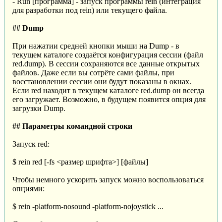
- Run [программа] - запуск программы rein (интеграция
для разработки под rein) или текущего файла.
## Dump
При нажатии средней кнопки мыши на Dump - в
текущем каталоге создаётся конфигурация сессии (файл
red.dump). В сессии сохраняются все данные открытых
файлов. Даже если вы сотрёте сами файлы, при
восстановлении сессии они будут показаны в окнах.
Если red находит в текущем каталоге red.dump он всегда
его загружает. Возможно, в будущем появится опция для
загрузки Dump.
## Параметры командной строки
Запуск red:
$ rein red [-fs <размер шрифта>] [файлы]
Чтобы немного ускорить запуск можно воспользоваться
опциями:
$ rein -platform-nosound -platform-nojoystick ...