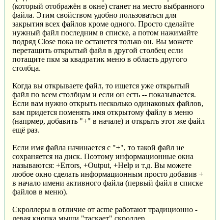
(который отображён в окне) станет на место выбранного
файла. Этим свойством удобно пользоваться для
закрытия всех файлов кроме одного. Просто сделайте
нужный файл последним в списке, а потом нажимайте
подряд Close пока не останется только он. Вы можете
перетащить открытый файл в другой столбец если
потащите пкм за квадратик меню в область другого
столбца.
Когда вы открываете файл, то ищется уже открытый
файл по всем столбцам и если он есть -- показывается.
Если вам нужно открыть несколько одинаковых файлов,
вам придется поменять имя открытому файлу в меню
(напрмер, добавить "+" в начале) и открыть этот же файл
ещё раз.
Если имя файла начинается с "+", то такой файл не
сохраняется на диск. Поэтому информационные окна
называются: +Errors, +Output, +Help и т.д. Вы можете
любое окно сделать информационным просто добавив +
в начало имени активного файла (первый файл в списке
файлов в меню).
Скроллеры в отличие от acme работают традиционно -
левая кнопка мыши "таскает" скроллер.