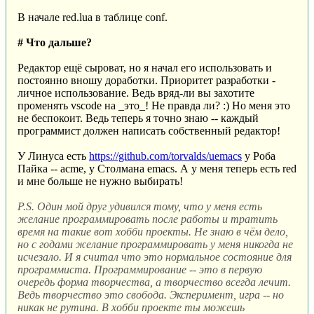
В начале red.lua в таблице conf.
# Что дальше?
Редактор ещё сыроват, но я начал его использовать и
постоянно вношу доработки. Приоритет разработки -
личное использование. Ведь вряд-ли вы захотите
променять vscode на _это_! Не правда ли? :) Но меня это
не беспокоит. Ведь теперь я точно знаю -- каждый
программист должен написать собственный редактор!
У Линуса есть
https://github.com/torvalds/uemacs
у Роба
Пайка -- acme, у Столмана emacs. А у меня теперь есть red
и мне больше не нужно выбирать!
P.S. Один мой друг удивился тому, что у меня есть
желание программировать после работы и тратить
время на такие вот хобби проекты. Не знаю в чём дело,
но с годами желание программировать у меня никогда не
исчезало. И я считал что это нормальное состояние для
программиста. Программирование -- это в первую
очередь форма творчества, а творчество всегда лечит.
Ведь творчество это свобода. Эксперимент, игра -- но
никак не рутина. В хобби проекте ты можешь