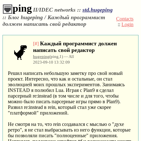
ping
II/IDEC networks ::
std.hugeping
::
Блог hugeping / Каждый программист
Contacts
должен написать свой редактор
::
Login
Каждый программист должен
[#]
написать свой редактор
hugeping
(ping,1) — All
2023-09-10 13:32:09
Решил написать небольшую заметку про свой новый
проект. Интересно, что как и остальные, он стал
эволюцией моих прошлых экспериментов. Занимаясь
INSTEAD я полюбил Lua. Играя с Plan9 я сделал
парсерный re:instead (в том числе и для того, чтобы
можно было писать парсерные игры прямо в Plan9).
Развил re:instead в rein, который стал уже скорее
"платформой" приложений.
Не смотря на то, что rein создавался с мыслью о "духе
ретро", я не стал выбрасывать из него функции, которые
бы позволяли писать "полноценные" приложения.