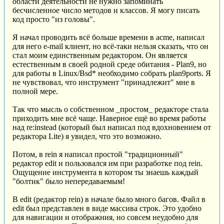
области деятельности не нужно запоминать
бесчисленное число методов и классов. Я могу писать
код просто "из головы".
Я начал проводить всё больше времени в acme, написал
для него e-mail клиент, но всё-таки нельзя сказать, что он
стал моим единственным редактором. Он является
естественным в своей родной среде обитания - Plan9, но
для работы в Linux/Bsd* необходимо собрать plan9ports. Я
не чувствовал, что инструмент "принадлежит" мне в
полной мере.
Так что мысль о собственном _простом_ редакторе стала
приходить мне всё чаще. Наверное ещё во время работы
над re:instead (который был написал под вдохновением от
редактора Lite) я увидел, что это возможно.
Потом, в rein я написал простой "традиционный"
редактор edit и пользовался им при разработке под rein.
Ощущение инструмента в котором ты знаешь каждый
"болтик" было непередаваемым!
В edit (редактор rein) в начале было много багов. Файл в
edit был представлен в виде массива строк. Это удобно
для навигации и отображния, но совсем неудобно для