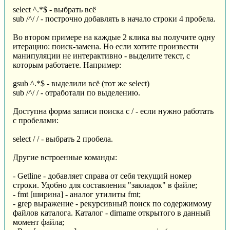
select ^.*$ - выбрать всё
sub /^/ / - построчно добавлять в начало строки 4 пробела.
Во втором примере на каждые 2 клика вы получите одну
итерацию: поиск-замена. Но если хотите произвести
манипуляции не интерактивно - выделите текст, с
которым работаете. Например:
gsub ^.*$ - выделили всё (тот же select)
sub /^/ / - отработали по выделению.
Доступна форма записи поиска с / - если нужно работать
с пробелами:
select / / - выбрать 2 пробела.
Другие встроенные команды:
- Getline - добавляет справа от себя текущий номер
строки. Удобно для составления "закладок" в файле;
- fmt [ширина] - аналог утилиты fmt;
- grep выражение - рекурсивный поиск по содержимому
файлов каталога. Каталог - dirname открытого в данный
момент файла;