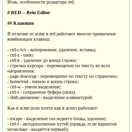
Итак, особенности редактора red.
# RED -- Rein Editor
## Клавиши
В отличие от acme в red работают многие привычные
комбинации клавиш:
- ctrl-c/x/v - копирование, удаление, вставка;
- ctrl-z - undo;
- ctrl-k - удаление до конца строки;
- стрелки курсора - перемещение по тексту во всех
направления;
- page down/up - перемещение по тексту по странично;
- home/end - начало и конец строки;
- ctrl-w - умное выделение;
- ctrl-s - сохранение буфера (окна).
- shift-движение - выделение клавиатурой.
Как в acme (или почти как в acme) работают:
- escape - выделение последнего блока, удаление;
- ctrl-f - автодополнение путей (правда, если варинтов
несколько - выдаётся первый);