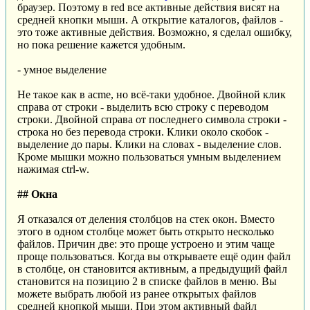
браузер. Поэтому в red все активные действия висят на
средней кнопки мыши. А открытие каталогов, файлов -
это тоже активные действия. Возможно, я сделал ошибку,
но пока решение кажется удобным.
- умное выделение
Не такое как в acme, но всё-таки удобное. Двойной клик
справа от строки - выделить всю строку с переводом
строки. Двойной справа от последнего символа строки -
строка но без перевода строки. Клики около скобок -
выделение до пары. Клики на словах - выделение слов.
Кроме мышки можно пользоваться умным выделением
нажимая ctrl-w.
## Окна
Я отказался от деления столбцов на стек окон. Вместо
этого в одном столбце может быть открыто несколько
файлов. Причин две: это проще устроено и этим чаще
проще пользоваться. Когда вы открываете ещё один файл
в столбце, он становится активным, а предыдущий файл
становится на позицию 2 в списке файлов в меню. Вы
можете выбрать любой из ранее открытых файлов
средней кнопкой мыши. При этом активный файл