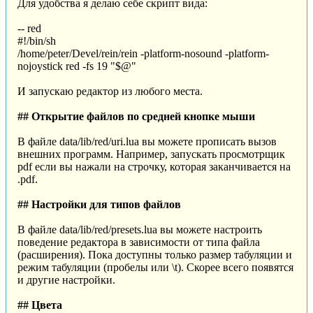
Для удобства я делаю себе скрипт вида:
-- red
#!/bin/sh
/home/peter/Devel/rein/rein -platform-nosound -platform-
nojoystick red -fs 19 "$@"
И запускаю редактор из любого места.
## Открытие файлов по средней кнопке мыши
В файле data/lib/red/uri.lua вы можете прописать вызов
внешних программ. Например, запускать просмотрщик
pdf если вы нажали на строчку, которая заканчивается на
.pdf.
## Настройки для типов файлов
В файле data/lib/red/presets.lua вы можете настроить
поведение редактора в зависимости от типа файла
(расширения). Пока доступны только размер табуляции и
режим табуляции (пробелы или \t). Скорее всего появятся
и другие настройки.
## Цвета