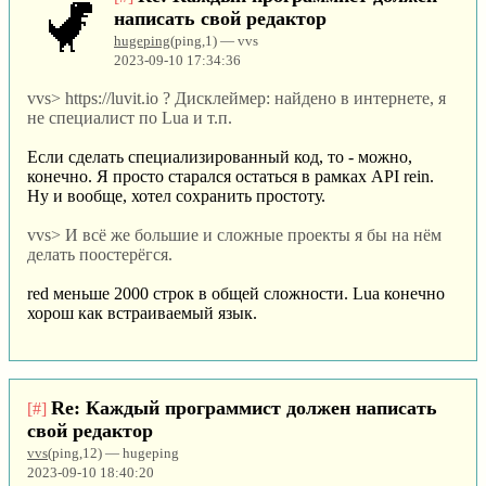
написать свой редактор
hugeping
(ping,1) — vvs
2023-09-10 17:34:36
vvs> https://luvit.io ? Дисклеймер: найдено в интернете, я
не специалист по Lua и т.п.
Если сделать специализированный код, то - можно,
конечно. Я просто старался остаться в рамках API rein.
Ну и вообще, хотел сохранить простоту.
vvs> И всё же большие и сложные проекты я бы на нём
делать поостерёгся.
red меньше 2000 строк в общей сложности. Lua конечно
хорош как встраиваемый язык.
Re: Каждый программист должен написать
[#]
свой редактор
vvs
(ping,12) — hugeping
2023-09-10 18:40:20