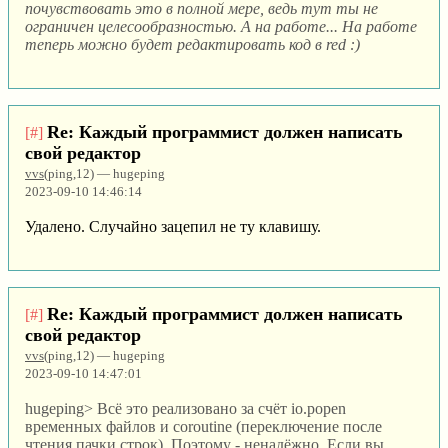
почувствовать это в полной мере, ведь тут ты не
ограничен целесообразностью. А на работе... На работе
теперь можно будет редактировать код в red :)
Re: Каждый программист должен написать
[#]
свой редактор
vvs
(ping,12) — hugeping
2023-09-10 14:46:14
Удалено. Случайно зацепил не ту клавишу.
Re: Каждый программист должен написать
[#]
свой редактор
vvs
(ping,12) — hugeping
2023-09-10 14:47:01
hugeping> Всё это реализовано за счёт io.popen
временных файлов и coroutine (переключение после
чтения пачки строк). Поэтому - ненадёжно. Если вы