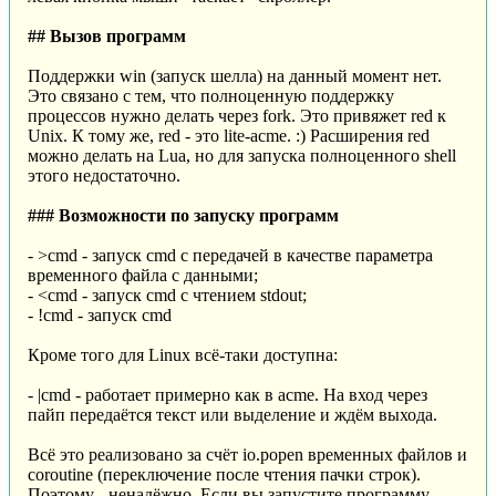
## Вызов программ
Поддержки win (запуск шелла) на данный момент нет.
Это связано с тем, что полноценную поддержку
процессов нужно делать через fork. Это привяжет red к
Unix. К тому же, red - это lite-acme. :) Расширения red
можно делать на Lua, но для запуска полноценного shell
этого недостаточно.
### Возможности по запуску программ
- >cmd - запуск cmd с передачей в качестве параметра
временного файла с данными;
- <cmd - запуск cmd с чтением stdout;
- !cmd - запуск cmd
Кроме того для Linux всё-таки доступна:
- |cmd - работает примерно как в acme. На вход через
пайп передаётся текст или выделение и ждём выхода.
Всё это реализовано за счёт io.popen временных файлов и
coroutine (переключение после чтения пачки строк).
Поэтому - ненадёжно. Если вы запустите программу