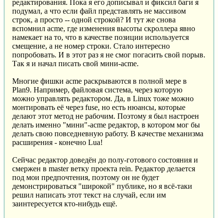
редактирования. Пока я его дописывал и фиксил баги я
подумал, а что если файл представлять не массивом
строк, а просто -- одной строкой? И тут же снова
вспомнил acme, где изменения высоты скроллера явно
намекает на то, что в качестве позиции используется
смещение, а не номер строки. Стало интересно
попробовать. И в этот раз я не смог погасить свой порыв.
Так я и начал писать свой мини-acme.
Многие фишки acme раскрываются в полной мере в
Plan9. Например, файловая система, через которую
можно управлять редактором. Да, в Linux тоже можно
монтировать её через fuse, но есть нюансы, которые
делают этот метод не рабочим. Поэтому я был настроен
делать именно "мини"-acme редактор, в котором мог бы
делать свою повседневную работу. В качестве механизма
расширения - конечно Lua!
Сейчас редактор доведён до полу-готового состояния и
смержен в master ветку проекта rein. Редактор делается
под мои предпочтения, поэтому он не будет
демонстрироваться "широкой" публике, но я всё-таки
решил написать этот текст на случай, если им
заинтересуется кто-нибудь ещё.