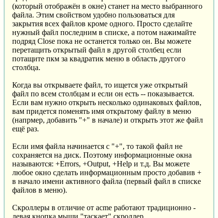
(который отображён в окне) станет на место выбранного
файла. Этим свойством удобно пользоваться для
закрытия всех файлов кроме одного. Просто сделайте
нужный файл последним в списке, а потом нажимайте
подряд Close пока не останется только он. Вы можете
перетащить открытый файл в другой столбец если
потащите пкм за квадратик меню в область другого
столбца.
Когда вы открываете файл, то ищется уже открытый
файл по всем столбцам и если он есть -- показывается.
Если вам нужно открыть несколько одинаковых файлов,
вам придется поменять имя открытому файлу в меню
(напрмер, добавить "+" в начале) и открыть этот же файл
ещё раз.
Если имя файла начинается с "+", то такой файл не
сохраняется на диск. Поэтому информационные окна
называются: +Errors, +Output, +Help и т.д. Вы можете
любое окно сделать информационным просто добавив +
в начало имени активного файла (первый файл в списке
файлов в меню).
Скроллеры в отличие от acme работают традиционно -
левая кнопка мыши "таскает" скроллер.