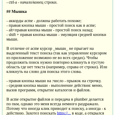
- ctrl-a - начало/конец строки.
## Мышка
- аккорды acme - должны работать похоже;
- правая кнопка мыши - простой поиск как в acme;
- alt+правая кнопка мыши - простой поиск назад;
- shift + правая кнопка мыши - эмуляция средней кнопки
мыши.
В отличие от acme курсор _мыши_ не прыгает на
выделенный текст поиска (так как управление курсором
из приложение возможно не во всех средах). Чтобы
продолжить поиск нужно повторно кликнуть в пустую
область где нет текста (например, справа от строки). Или
кликнуть на слово для поиска этого слова.
- правая кнопка мыши на :число - прыжок на строчку.
- средняя кнопка мыши - выполнение действия: меню,
вызов программ, открытие каталогов и файлов.
В acme открытие файлов и передача в plumber делается
по пкм, однако это меня всегда немного раздражало.
Потому что иногда клик приводит к поиску, а иногда - к
действию. Захотел поискать
https://...
в коде, а открылся