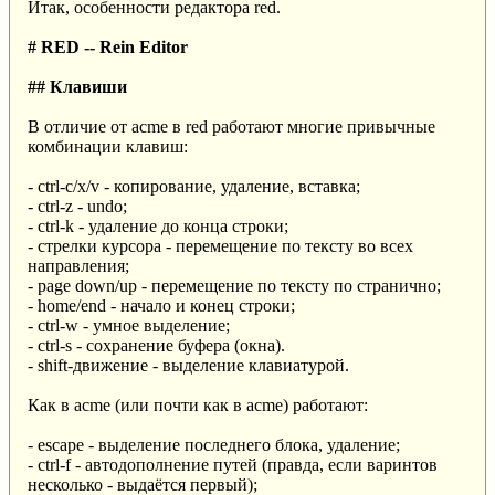
Итак, особенности редактора red.
# RED -- Rein Editor
## Клавиши
В отличие от acme в red работают многие привычные
комбинации клавиш:
- ctrl-c/x/v - копирование, удаление, вставка;
- ctrl-z - undo;
- ctrl-k - удаление до конца строки;
- стрелки курсора - перемещение по тексту во всех
направления;
- page down/up - перемещение по тексту по странично;
- home/end - начало и конец строки;
- ctrl-w - умное выделение;
- ctrl-s - сохранение буфера (окна).
- shift-движение - выделение клавиатурой.
Как в acme (или почти как в acme) работают:
- escape - выделение последнего блока, удаление;
- ctrl-f - автодополнение путей (правда, если варинтов
несколько - выдаётся первый);