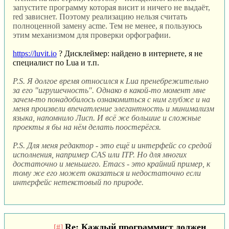
запустите программу которая висит и ничего не выдаёт,
red зависнет. Поэтому реализацию нельзя считать
полноценной замену acme. Тем не менее, я пользуюсь
этим механизмом для проверки орфографии.
https://luvit.io
? Дисклеймер: найдено в интернете, я не
специалист по Lua и т.п.
P.S. Я долгое время относился к Lua пренебрежительно
за его "игрушечность". Однако в какой-то момент мне
зачем-то понадобилось ознакомиться с ним глубже и на
меня произвели впечатление элегантность и минимализм
языка, напомнило Лисп. И всё же большие и сложные
проекты я бы на нём делать поостерёгся.
P.S. Для меня редактор - это ещё и интерфейс со средой
исполнения, например CAS или ITP. Но для многих
достаточно и меньшего. Emacs - это крайний пример, к
тому же его может оказаться и недостаточно если
интерфейс нетекстовый по природе.
Re: Каждый программист должен
[#]