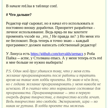
В начале red.lua в таблице conf.
# Что дальше?
Редактор ещё сыроват, но я начал его использовать и
постоянно вношу доработки. Приоритет разработки -
личное использование. Ведь вряд-ли вы захотите
променять vscode на _это_! Не правда ли? :) Но меня это
не беспокоит. Ведь теперь я точно знаю -- каждый
программист должен написать собственный редактор!
У Линуса есть
https://github.com/torvalds/uemacs
у Роба
Пайка -- acme, у Столмана emacs. А у меня теперь есть red
и мне больше не нужно выбирать!
P.S. Один мой друг удивился тому, что у меня есть
желание программировать после работы и тратить
время на такие вот хобби проекты. Не знаю в чём дело,
но с годами желание программировать у меня никогда не
исчезало. И я считал что это нормальное состояние для
программиста. Программирование -- это в первую
очередь форма творчества, а творчество всегда лечит.
Ведь творчество это свобода. Эксперимент, игра -- но
никак не рутина. В хобби проекте ты можешь