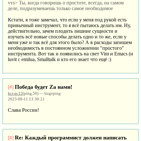
vvs> Ты, когда говоришь о простоте, всегда, на самом
деле, подразумеваешь только самое необходимое
Кстати, я тоже замечал, что если у меня под рукой есть
привычный инструмент, то я всё пытаюсь делать им. Ну,
действительно, зачем плодить лишние сущности и
изучать всё новые способы делать одно и то же, если у
меня уже и так всё для этого было? А в расходы запишем
необходимость в постоянном усложнении "простого"
инструмента. Вот так и появились на свет Vim и Emacs (и
luvit с emilua, Smalltalk и кто его знает что ещё :)
Победа будет Za нами!
[#]
kct-ac12
(ping,50) — hugeping
2023-09-11 13:30:21
Слава России!
Re: Каждый программист должен написать
[#]