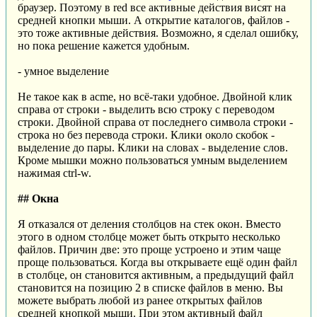
браузер. Поэтому в red все активные действия висят на
средней кнопки мыши. А открытие каталогов, файлов -
это тоже активные действия. Возможно, я сделал ошибку,
но пока решение кажется удобным.
- умное выделение
Не такое как в acme, но всё-таки удобное. Двойной клик
справа от строки - выделить всю строку с переводом
строки. Двойной справа от последнего символа строки -
строка но без перевода строки. Клики около скобок -
выделение до пары. Клики на словах - выделение слов.
Кроме мышки можно пользоваться умным выделением
нажимая ctrl-w.
## Окна
Я отказался от деления столбцов на стек окон. Вместо
этого в одном столбце может быть открыто несколько
файлов. Причин две: это проще устроено и этим чаще
проще пользоваться. Когда вы открываете ещё один файл
в столбце, он становится активным, а предыдущий файл
становится на позицию 2 в списке файлов в меню. Вы
можете выбрать любой из ранее открытых файлов
средней кнопкой мыши. При этом активный файл