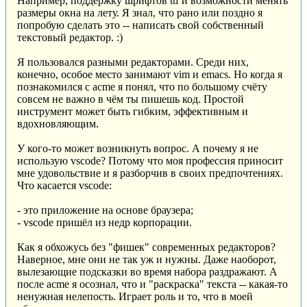
Например, поддержку шрифтов ttf и возможности менять
размеры окна на лету. Я знал, что рано или поздно я
попробую сделать это -- написать свой собственный
текстовый редактор. :)
Я пользовался разными редакторами. Среди них,
конечно, особое место занимают vim и emacs. Но когда я
познакомился с acme я понял, что по большому счёту
совсем не важно в чём ты пишешь код. Простой
инструмент может быть гибким, эффективным и
вдохновляющим.
У кого-то может возникнуть вопрос. А почему я не
использую vscode? Потому что моя профессия приносит
мне удовольствие и я разборчив в своих предпочтениях.
Что касается vscode:
- это приложение на основе браузера;
- vscode пришёл из недр корпорации.
Как я обхожусь без "фишек" современных редакторов?
Наверное, мне они не так уж и нужны. Даже наоборот,
вылезающие подсказки во время набора раздражают. А
после acme я осознал, что и "раскраска" текста -- какая-то
ненужная нелепость. Играет роль и то, что в моей