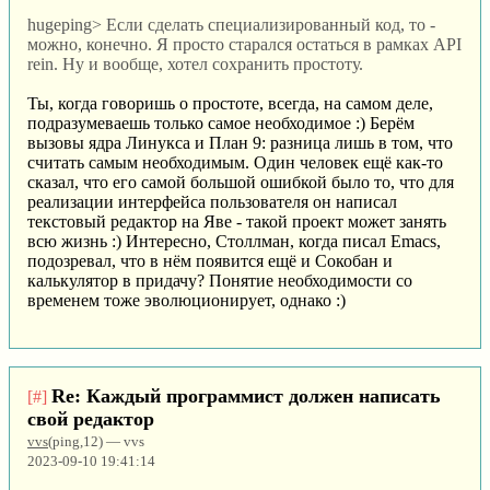
hugeping> Если сделать специализированный код, то -
можно, конечно. Я просто старался остаться в рамках API
rein. Ну и вообще, хотел сохранить простоту.
Ты, когда говоришь о простоте, всегда, на самом деле,
подразумеваешь только самое необходимое :) Берём
вызовы ядра Линукса и План 9: разница лишь в том, что
считать самым необходимым. Один человек ещё как-то
сказал, что его самой большой ошибкой было то, что для
реализации интерфейса пользователя он написал
текстовый редактор на Яве - такой проект может занять
всю жизнь :) Интересно, Столлман, когда писал Emacs,
подозревал, что в нём появится ещё и Сокобан и
калькулятор в придачу? Понятие необходимости со
временем тоже эволюционирует, однако :)
Re: Каждый программист должен написать
[#]
свой редактор
vvs
(ping,12) — vvs
2023-09-10 19:41:14