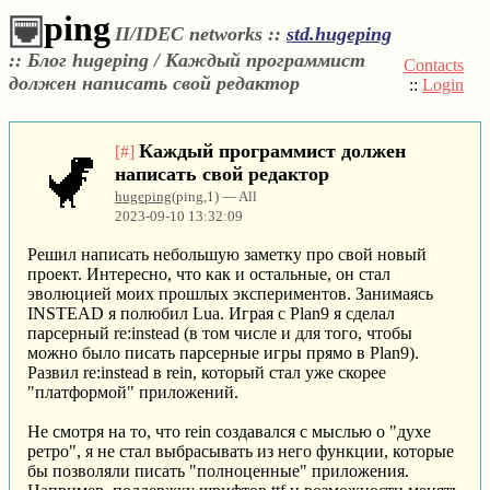
ping
II/IDEC networks ::
std.hugeping
::
Блог hugeping / Каждый программист
Contacts
должен написать свой редактор
::
Login
Каждый программист должен
[#]
написать свой редактор
hugeping
(ping,1) — All
2023-09-10 13:32:09
Решил написать небольшую заметку про свой новый
проект. Интересно, что как и остальные, он стал
эволюцией моих прошлых экспериментов. Занимаясь
INSTEAD я полюбил Lua. Играя с Plan9 я сделал
парсерный re:instead (в том числе и для того, чтобы
можно было писать парсерные игры прямо в Plan9).
Развил re:instead в rein, который стал уже скорее
"платформой" приложений.
Не смотря на то, что rein создавался с мыслью о "духе
ретро", я не стал выбрасывать из него функции, которые
бы позволяли писать "полноценные" приложения.