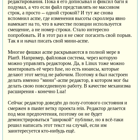
редактирования. Пока я его дописывал и фиксил баги я
подумал, а что если файл представлять не массивом
строк, а просто -- одной строкой? И тут же снова
вспомнил acme, где изменения высоты скроллера явно
намекает на то, что в качестве позиции используется
смещение, а не номер строки. Стало интересно
попробовать. И в этот раз я не смог погасить свой порыв.
Так я и начал писать свой мини-acme.
Многие фишки acme раскрываются в полной мере в
Plan9. Например, файловая система, через которую
можно управлять редактором. Да, в Linux тоже можно
монтировать её через fuse, но есть нюансы, которые
делают этот метод не рабочим. Поэтому я был настроен
делать именно "мини"-acme редактор, в котором мог бы
делать свою повседневную работу. В качестве механизма
расширения - конечно Lua!
Сейчас редактор доведён до полу-готового состояния и
смержен в master ветку проекта rein. Редактор делается
под мои предпочтения, поэтому он не будет
демонстрироваться "широкой" публике, но я всё-таки
решил написать этот текст на случай, если им
заинтересуется кто-нибудь ещё.