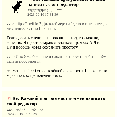
написать свой редактор
hugeping
(ping,1) — vvs
2023-09-10 17:34:36
vvs> https://luvit.io ? Дисклеймер: найдено в интернете, я
не специалист по Lua и т.п.
Если сделать специализированный код, то - можно,
конечно. Я просто старался остаться в рамках API rein.
Ну и вообще, хотел сохранить простоту.
vvs> И всё же большие и сложные проекты я бы на нём
делать поостерёгся.
red меньше 2000 строк в общей сложности. Lua конечно
хорош как встраиваемый язык.
Re: Каждый программист должен написать
[#]
свой редактор
vvs
(ping,12) — hugeping
2023-09-10 18:40:20