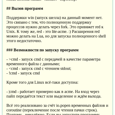
## Вызов программ
Поддержки win (запуск шелла) на данный момент нет.
Это связано с тем, что полноценную поддержку
процессов нужно делать через fork. Это привяжет red к
Unix. К тому же, red - это lite-acme. :) Расширения red
можно делать на Lua, но для запуска полноценного shell
этого недостаточно.
### Возможности по запуску программ
- >cmd - запуск cmd с передачей в качестве параметра
временного файла с данными;
- <cmd - запуск cmd с чтением stdout;
- !cmd - запуск cmd
Кроме того для Linux всё-таки доступна:
- |cmd - работает примерно как в acme. На вход через
пайп передаётся текст или выделение и ждём выхода.
Всё это реализовано за счёт io.popen временных файлов и
coroutine (переключение после чтения пачки строк).
Поэтому - ненадёжно. Если вы запустите программу