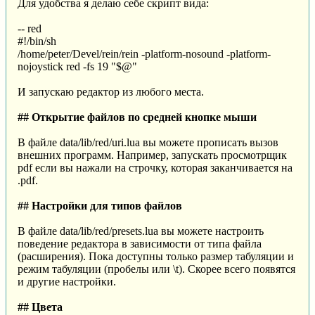
Для удобства я делаю себе скрипт вида:
-- red
#!/bin/sh
/home/peter/Devel/rein/rein -platform-nosound -platform-
nojoystick red -fs 19 "$@"
И запускаю редактор из любого места.
## Открытие файлов по средней кнопке мыши
В файле data/lib/red/uri.lua вы можете прописать вызов
внешних программ. Например, запускать просмотрщик
pdf если вы нажали на строчку, которая заканчивается на
.pdf.
## Настройки для типов файлов
В файле data/lib/red/presets.lua вы можете настроить
поведение редактора в зависимости от типа файла
(расширения). Пока доступны только размер табуляции и
режим табуляции (пробелы или \t). Скорее всего появятся
и другие настройки.
## Цвета