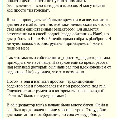
области деятельности не нужно запоминать
бесчисленное число методов и классов. Я могу писать
код просто "из головы".
Я начал проводить всё больше времени в acme, написал
для него e-mail клиент, но всё-таки нельзя сказать, что он
стал моим единственным редактором. Он является
естественным в своей родной среде обитания - Plan9, но
для работы в Linux/Bsd* необходимо собрать plan9ports. Я
не чувствовал, что инструмент "принадлежит" мне в
полной мере.
Так что мысль о собственном _простом_ редакторе стала
приходить мне всё чаще. Наверное ещё во время работы
над re:instead (который был написал под вдохновением от
редактора Lite) я увидел, что это возможно.
Потом, в rein я написал простой "традиционный"
редактор edit и пользовался им при разработке под rein.
Ощущение инструмента в котором ты знаешь каждый
"болтик" было непередаваемым!
В edit (редактор rein) в начале было много багов. Файл в
edit был представлен в виде массива строк. Это удобно
для навигации и отображния, но совсем неудобно для