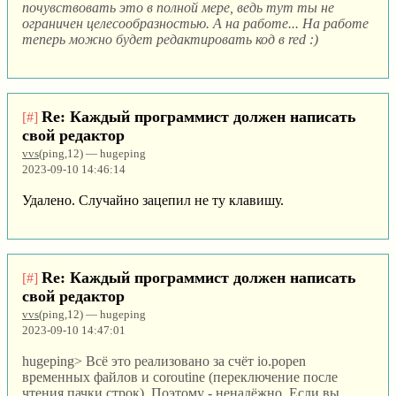
почувствовать это в полной мере, ведь тут ты не
ограничен целесообразностью. А на работе... На работе
теперь можно будет редактировать код в red :)
Re: Каждый программист должен написать
[#]
свой редактор
vvs
(ping,12) — hugeping
2023-09-10 14:46:14
Удалено. Случайно зацепил не ту клавишу.
Re: Каждый программист должен написать
[#]
свой редактор
vvs
(ping,12) — hugeping
2023-09-10 14:47:01
hugeping> Всё это реализовано за счёт io.popen
временных файлов и coroutine (переключение после
чтения пачки строк). Поэтому - ненадёжно. Если вы