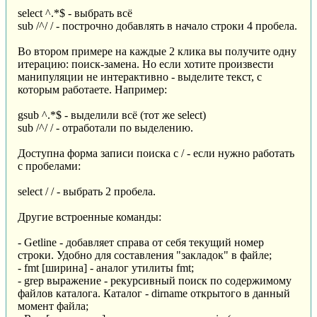
select ^.*$ - выбрать всё
sub /^/ / - построчно добавлять в начало строки 4 пробела.
Во втором примере на каждые 2 клика вы получите одну
итерацию: поиск-замена. Но если хотите произвести
манипуляции не интерактивно - выделите текст, с
которым работаете. Например:
gsub ^.*$ - выделили всё (тот же select)
sub /^/ / - отработали по выделению.
Доступна форма записи поиска с / - если нужно работать
с пробелами:
select / / - выбрать 2 пробела.
Другие встроенные команды:
- Getline - добавляет справа от себя текущий номер
строки. Удобно для составления "закладок" в файле;
- fmt [ширина] - аналог утилиты fmt;
- grep выражение - рекурсивный поиск по содержимому
файлов каталога. Каталог - dirname открытого в данный
момент файла;