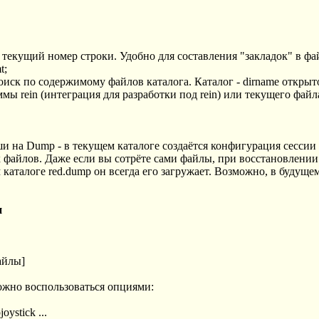
ебя текущий номер строки. Удобно для составления "закладок" в фа
t;
оиск по содержимому файлов каталога. Каталог - dirname откры
ммы rein (интеграция для разработки под rein) или текущего файл
на Dump - в текущем каталоге создаётся конфигурация сессии (
файлов. Даже если вы сотрёте сами файлы, при восстановлении 
 каталоге red.dump он всегда его загружает. Возможно, в будуще
и
файлы]
ожно воспользоваться опциями:
oystick ...