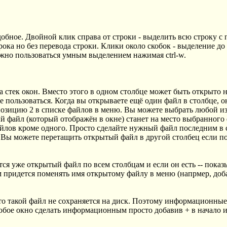
удобное. Двойной клик справа от строки - выделить всю строку 
рока но без перевода строки. Клики около скобок - выделение до
но пользоваться умным выделением нажимая ctrl-w.
на стек окон. Вместо этого в одном столбце может быть открыто 
 пользоваться. Когда вы открываете ещё один файл в столбце, о
озицию 2 в списке файлов в меню. Вы можете выбрать любой из
 файл (который отображён в окне) станет на место выбранного
айлов кроме одного. Просто сделайте нужный файл последним в 
н. Вы можете перетащить открытый файл в другой столбец если п
тся уже открытый файл по всем столбцам и если он есть -- пока
 придется поменять имя открытому файлу в меню (напрмер, добав
 то такой файл не сохраняется на диск. Поэтому информационные 
 любое окно сделать информационным просто добавив + в начало