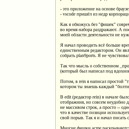
- это приложение на основе браузе
- vscode пришёл из недр корпорац
Как я обхожусь без "фишек" совр
во время набора раздражают. А посл
моей области деятельности не нуж
Я начал проводить всё больше врем
единственным редактором. Он явля
собрать plan9ports. Я не чувствов
Так что мысль о собственном _прос
(который был написал под вдохнове
Потом, в rein я написал простой 
котором ты знаешь каждый "болт
В edit (редактор rein) в начале б
отображния, но совсем неудобно д
не массивом строк, а просто -- од
что в качестве позиции использует
свой порыв. Так я и начал писать
Многие фишки acme раскрываются 