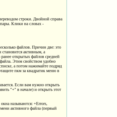
с переводом строки. Двойной справа
 пары. Клики на словах -
несколько файлов. Причин две: это
н становится активным, а
 ранее открытых файлов средней
 файла. Этим свойством удобно
списке, а потом нажимайте подряд
отащите пкм за квадратик меню в
зывается. Если вам нужно открыть
ить "+" в начале) и открыть этот
окна называются: +Errors,
 имени активного файла (первый