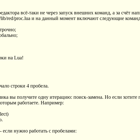
актора всё-таки не через запуск внешних команд, а за счёт нап
/lib/red/proc.lua и на данный момент включают следующие коман
строчно;
обально;
рки на Lua!
ачало строки 4 пробела.
лика вы получите одну итерацию: поиск-замена. Но если хотите
 которым работаете. Например:
lect)
ю.
- если нужно работать с пробелами: