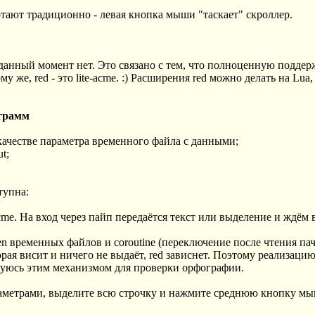
тают традиционно - левая кнопка мыши "таскает" скроллер.
данный момент нет. Это связано с тем, что полноценную поддер
ому же, red - это lite-acme. :) Расширения red можно делать на Lua
ограмм
 качестве параметра временного файла с данными;
t;
тупна:
acme. На вход через пайп передаётся текст или выделение и ждём 
pen временных файлов и coroutine (переключение после чтения па
рая висит и ничего не выдаёт, red зависнет. Поэтому реализаци
ьзуюсь этим механизмом для проверки орфографии.
раметрами, выделите всю строчку и нажмите среднюю кнопку м