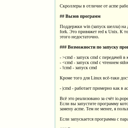
Скроллеры в отличие от acme рабо
## Вызов программ
Поддержки win (запуск шелла) на 
fork. Это привяжет red к Unix. К т
этого недостаточно.
### Возможности по запуску пр
- >cmd - запуск cmd с передачей в
- <cmd - запуск cmd с чтением stdou
- !cmd - запуск cmd
Кроме того для Linux всё-таки дос
- |cmd - работает примерно как в 
Всё это реализовано за счёт io.po
Если вы запустите программу кото
замену acme. Тем не менее, я пол
Если запускается программа с па