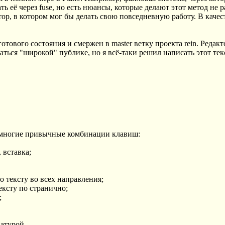
ь её через fuse, но есть нюансы, которые делают этот метод не 
ор, в котором мог бы делать свою повседневную работу. В качес
отового состояния и смержен в master ветку проекта rein. Редак
ться "широкой" публике, но я всё-таки решил написать этот тек
т многие привычные комбинации клавиш:
, вставка;
о тексту во всех направления;
ексту по странично;
;
иатурой.