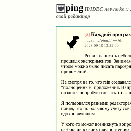
ping
II/IDEC networks ::
свой редактор
Каждый програм
[#]
hugeping
(ping,1) — All
2023-09-10 13:32:09
Решил написать неболь
прошлых экспериментов. Занимаясь
чтобы можно было писать парсерные
приложений.
Не смотря на то, что rein создава
"полноценные" приложения. Наприм
поздно я попробую сделать это -- 
Я пользовался разными редакторам
понял, что по большому счёту со
вдохновляющим.
У кого-то может возникнуть вопро
разборчив в своих предпочтениях. 