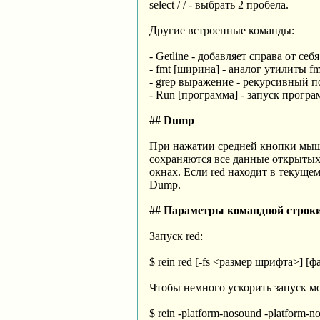
select / / - выбрать 2 пробела.
Другие встроенные команды:
- Getline - добавляет справа от с
- fmt [ширина] - аналог утилиты fm
- grep выражение - рекурсивный п
- Run [программа] - запуск програ
## Dump
При нажатии средней кнопки мыши 
сохраняются все данные открытых 
окнах. Если red находит в текущем
Dump.
## Параметры командной строк
Запуск red:
$ rein red [-fs <размер шрифта>] [
Чтобы немного ускорить запуск м
$ rein -platform-nosound -platform-noj