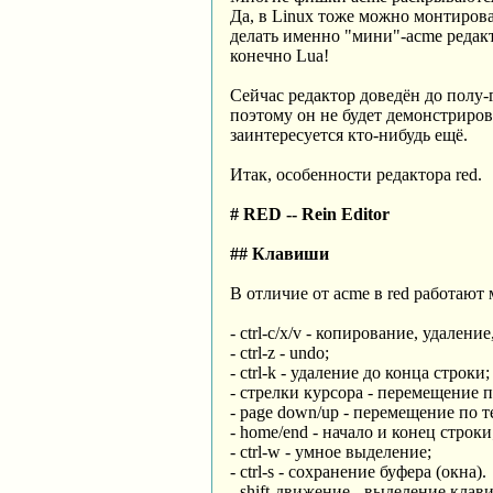
Да, в Linux тоже можно монтироват
делать именно "мини"-acme редакт
конечно Lua!
Сейчас редактор доведён до полу-г
поэтому он не будет демонстрирова
заинтересуется кто-нибудь ещё.
Итак, особенности редактора red.
# RED -- Rein Editor
## Клавиши
В отличие от acme в red работаю
- ctrl-c/x/v - копирование, удаление
- ctrl-z - undo;
- ctrl-k - удаление до конца строки;
- стрелки курсора - перемещение п
- page down/up - перемещение по т
- home/end - начало и конец строки
- ctrl-w - умное выделение;
- ctrl-s - сохранение буфера (окна).
- shift-движение - выделение клав