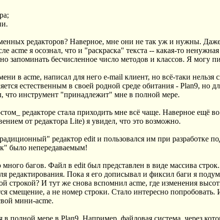
ра;
ии.
еменных редакторов? Наверное, мне они не так уж и нужны. Даж
е acme я осознал, что и "раскраска" текста -- какая-то ненужная 
но запоминать бесчисленное число методов и классов. Я могу пи
ени в acme, написал для него e-mail клиент, но всё-таки нельзя с
ется естественным в своей родной среде обитания - Plan9, но д
ал, что инструмент "принадлежит" мне в полной мере.
том_ редакторе стала приходить мне всё чаще. Наверное ещё во в
нием от редактора Lite) я увидел, что это возможно.
"традиционный" редактор edit и пользовался им при разработке п
ик" было непередаваемым!
ыло много багов. Файл в edit был представлен в виде массива стро
ля редактирования. Пока я его дописывал и фиксил баги я подума
ной строкой? И тут же снова вспомнил acme, где изменения высот
ся смещение, а не номер строки. Стало интересно попробовать. И
 свой мини-acme.
в полной мере в Plan9. Например, файловая система, через кот