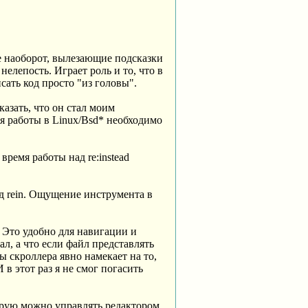
е наоборот, вылезающие подсказки
нелепость. Играет роль и то, что в
сать код просто "из головы".
казать, что он стал моим
ля работы в Linux/Bsd* необходимо
ремя работы над re:instead
од rein. Ощущение инструмента в
к. Это удобно для навигации и
л, а что если файл представлять
ы скроллера явно намекает на то,
 в этот раз я не смог погасить
орую можно управлять редактором.