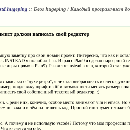
std.hugeping
::
Блог hugeping / Каждый программист д
мист должен написать свой редактор
шую заметку про свой новый проект. Интересно, что как и оста
 INSTEAD я полюбил Lua. Играя с Plan9 я сделал парсерный re:in
 игры прямо в Plan9). Развил re:instead в rein, который стал у
лся с мыслью о "духе ретро", я не стал выбрасывать из него функ
ер, поддержку шрифтов ttf и возможности менять размеры окна 
написать свой собственный текстовый редактор. :)
и. Среди них, конечно, особое место занимают vim и emacs. Но к
всем не важно в чём ты пишешь код. Простой инструмент может 
с. А почему я не использую vscode? Потому что моя профессия 
Что касается vscode: