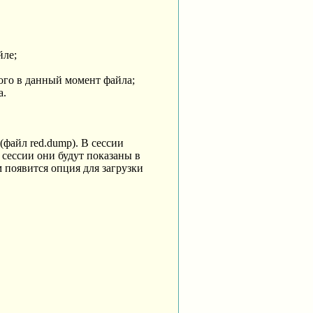
йле;
того в данный момент файла;
а.
файл red.dump). В сессии
сессии они будут показаны в
м появится опция для загрузки