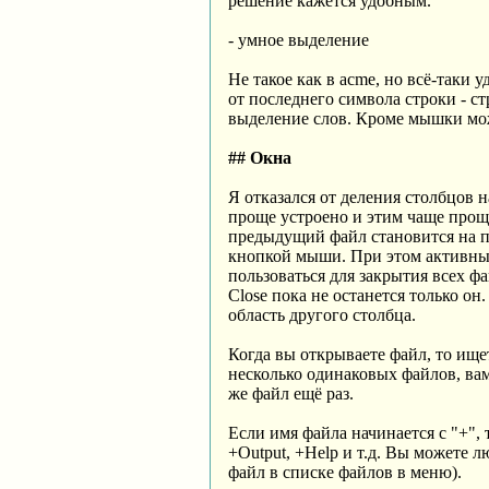
решение кажется удобным.
- умное выделение
Не такое как в acme, но всё-таки 
от последнего символа строки - ст
выделение слов. Кроме мышки мож
## Окна
Я отказался от деления столбцов 
проще устроено и этим чаще проще
предыдущий файл становится на п
кнопкой мыши. При этом активный
пользоваться для закрытия всех ф
Close пока не останется только о
область другого столбца.
Когда вы открываете файл, то ище
несколько одинаковых файлов, вам
же файл ещё раз.
Если имя файла начинается с "+",
+Output, +Help и т.д. Вы можете
файл в списке файлов в меню).