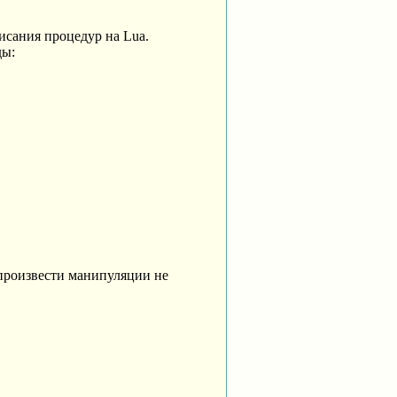
исания процедур на Lua.
ды:
 произвести манипуляции не