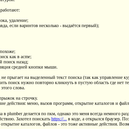
 работают:
ока, удаление;
равда, если варинтов несколько - выдаётся первый);
 похоже;
оиск как в acme;
й поиск назад;
муляция средней кнопки мыши.
 не прыгает на выделенный текст поиска (так как управление 
ить поиск нужно повторно кликнуть в пустую область где нет тек
 этого слова.
 прыжок на строчку.
ие действия: меню, вызов программ, открытие каталогов и файл
а в plumber делается по пкм, однако это меня всегда немного ра
ействию. Захотел поискать
https://...
в коде, а открылся браузер. По
открытие каталогов, файлов - это тоже активные действия. Возм