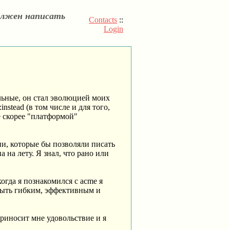
олжен написать
Contacts
::
Login
льные, он стал эволюцией моих
stead (в том числе и для того,
же скорее "платформой"
ции, которые бы позволяли писать
на лету. Я знал, что рано или
огда я познакомился с acme я
быть гибким, эффективным и
приносит мне удовольствие и я