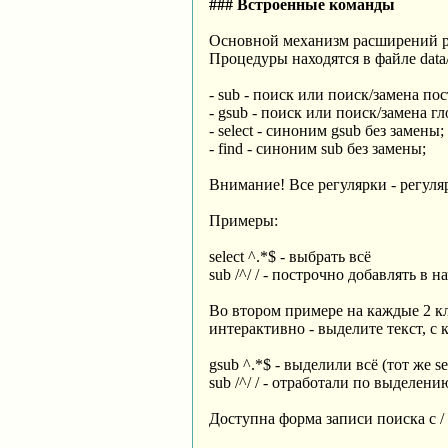
### Встроенные команды
Основной механизм расширений ред
Процедуры находятся в файле data
- sub - поиск или поиск/замена по
- gsub - поиск или поиск/замена гл
- select - синоним gsub без замены;
- find - синоним sub без замены;
Внимание! Все регулярки - регуля
Примеры:
select ^.*$ - выбрать всё
sub /^/ / - построчно добавлять в н
Во втором примере на каждые 2 к
интерактивно - выделите текст, с
gsub ^.*$ - выделили всё (тот же se
sub /^/ / - отработали по выделени
Доступна форма записи поиска с / 