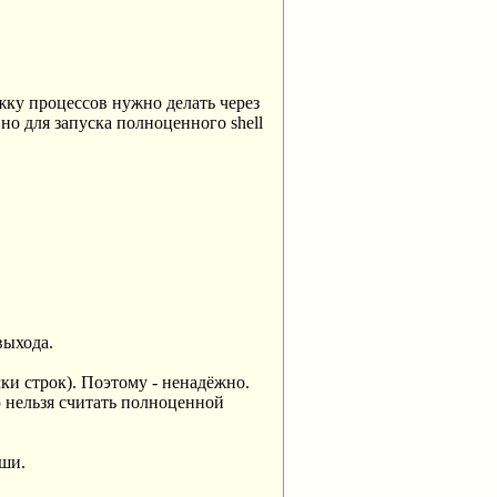
жку процессов нужно делать через
, но для запуска полноценного shell
выхода.
чки строк). Поэтому - ненадёжно.
ю нельзя считать полноценной
ыши.