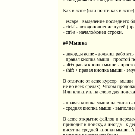
Как в acme (или почти как в acme)
- escape - выделение последнего бл
- ctrl-f - автодополнение путей (п
- ctrl-a - начало/конец строки.
## Мышка
- аккорды acme - должны работать
- правая кнопка мыши - простой п
- alt+правая кнопка мыши - просто
- shift + правая кнопка мыши - э
В отличие от acme курсор _мыши_
не во всех средах). Чтобы продолж
Или кликнуть на слово для поиска
- правая кнопка мыши на :число -
- средняя кнопка мыши - выполнен
В acme открытие файлов и передач
приводит к поиску, а иногда - к д
висят на средней кнопки мыши. А 