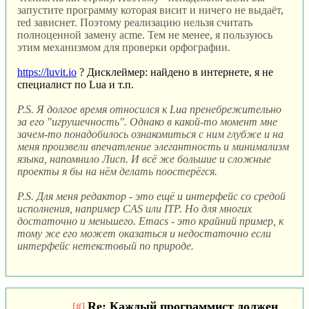
запустите программу которая висит и ничего не выдаёт,
red зависнет. Поэтому реализацию нельзя считать
полноценной замену acme. Тем не менее, я пользуюсь
этим механизмом для проверки орфографии.
https://luvit.io
? Дисклеймер: найдено в интернете, я не
специалист по Lua и т.п.
P.S. Я долгое время относился к Lua пренебрежительно
за его "игрушечность". Однако в какой-то момент мне
зачем-то понадобилось ознакомиться с ним глубже и на
меня произвели впечатление элегантность и минимализм
языка, напомнило Лисп. И всё же большие и сложные
проекты я бы на нём делать поостерёгся.
P.S. Для меня редактор - это ещё и интерфейс со средой
исполнения, например CAS или ITP. Но для многих
достаточно и меньшего. Emacs - это крайний пример, к
тому же его может оказаться и недостаточно если
интерфейс нетекстовый по природе.
Re: Каждый программист должен
[#]