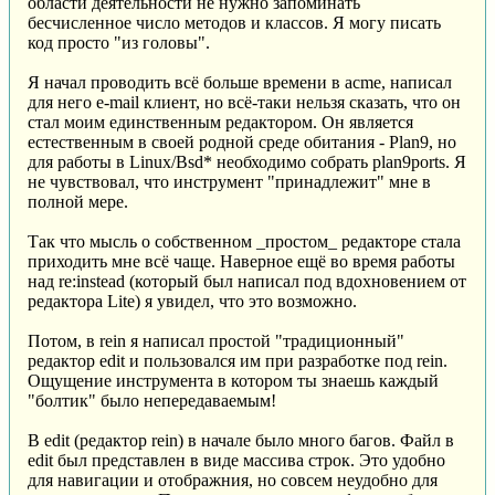
области деятельности не нужно запоминать
бесчисленное число методов и классов. Я могу писать
код просто "из головы".
Я начал проводить всё больше времени в acme, написал
для него e-mail клиент, но всё-таки нельзя сказать, что он
стал моим единственным редактором. Он является
естественным в своей родной среде обитания - Plan9, но
для работы в Linux/Bsd* необходимо собрать plan9ports. Я
не чувствовал, что инструмент "принадлежит" мне в
полной мере.
Так что мысль о собственном _простом_ редакторе стала
приходить мне всё чаще. Наверное ещё во время работы
над re:instead (который был написал под вдохновением от
редактора Lite) я увидел, что это возможно.
Потом, в rein я написал простой "традиционный"
редактор edit и пользовался им при разработке под rein.
Ощущение инструмента в котором ты знаешь каждый
"болтик" было непередаваемым!
В edit (редактор rein) в начале было много багов. Файл в
edit был представлен в виде массива строк. Это удобно
для навигации и отображния, но совсем неудобно для