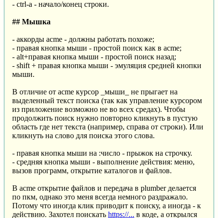
- ctrl-a - начало/конец строки.
## Мышка
- аккорды acme - должны работать похоже;
- правая кнопка мыши - простой поиск как в acme;
- alt+правая кнопка мыши - простой поиск назад;
- shift + правая кнопка мыши - эмуляция средней кнопки
мыши.
В отличие от acme курсор _мыши_ не прыгает на
выделенный текст поиска (так как управление курсором
из приложение возможно не во всех средах). Чтобы
продолжить поиск нужно повторно кликнуть в пустую
область где нет текста (например, справа от строки). Или
кликнуть на слово для поиска этого слова.
- правая кнопка мыши на :число - прыжок на строчку.
- средняя кнопка мыши - выполнение действия: меню,
вызов программ, открытие каталогов и файлов.
В acme открытие файлов и передача в plumber делается
по пкм, однако это меня всегда немного раздражало.
Потому что иногда клик приводит к поиску, а иногда - к
действию. Захотел поискать
https://...
в коде, а открылся