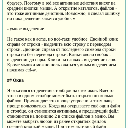
браузер. Поэтому в red все активные действия висят на
средней кнопки мыши. А открытие каталогов, файлов -
это тоже активные действия. Возможно, я сделал ошибку,
но пока решение кажется удобным.
- умное выделение
Не такое как в acme, но всё-таки удобное. Двойной клик
справа от строки - выделить всю строку с переводом
строки. Двойной справа от последнего символа строки -
строка но без перевода строки. Клики около скобок -
выделение до пары. Клики на словах - выделение слов.
Кроме мышки можно пользоваться умным выделением
нажимая ctrl-w.
## Окна
Я отказался от деления столбцов на стек окон. Вместо
этого в одном столбце может быть открыто несколько
файлов. Причин две: это проще устроено и этим чаще
проще пользоваться. Когда вы открываете ещё один файл
в столбце, он становится активным, а предыдущий файл
становится на позицию 2 в списке файлов в меню. Вы
можете выбрать любой из ранее открытых файлов
средней кнопкой мыши. При этом активный файл