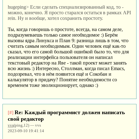
hugeping> Если сделать специализированный код, то -
можно, конечно. Я просто старался остаться в рамках API
rein. Ну и вообще, хотел сохранить простоту.
Ты, когда говоришь о простоте, всегда, на самом деле,
подразумеваешь только самое необходимое :) Берём
вызовы ядра Линукса и План 9: разница лишь в том, что
считать самым необходимым. Один человек ещё как-то
сказал, что его самой большой ошибкой было то, что для
реализации интерфейса пользователя он написал
текстовый редактор на Яве - такой проект может занять
всю жизнь :) Интересно, Столлман, когда писал Emacs,
подозревал, что в нём появится ещё и Сокобан и
калькулятор в придачу? Понятие необходимости со
временем тоже эволюционирует, однако :)
Re: Каждый программист должен написать
[#]
свой редактор
vvs
(ping,12) — vvs
2023-09-10 19:41:14