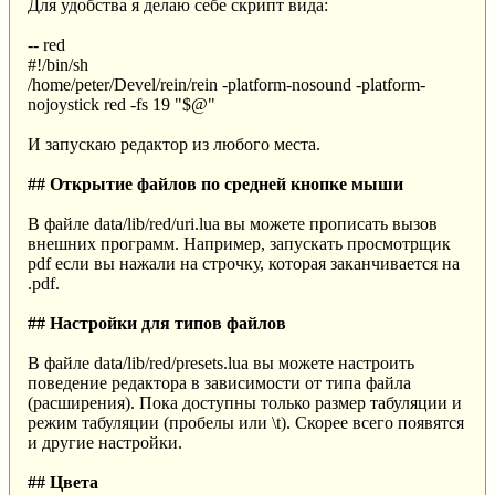
Для удобства я делаю себе скрипт вида:
-- red
#!/bin/sh
/home/peter/Devel/rein/rein -platform-nosound -platform-
nojoystick red -fs 19 "$@"
И запускаю редактор из любого места.
## Открытие файлов по средней кнопке мыши
В файле data/lib/red/uri.lua вы можете прописать вызов
внешних программ. Например, запускать просмотрщик
pdf если вы нажали на строчку, которая заканчивается на
.pdf.
## Настройки для типов файлов
В файле data/lib/red/presets.lua вы можете настроить
поведение редактора в зависимости от типа файла
(расширения). Пока доступны только размер табуляции и
режим табуляции (пробелы или \t). Скорее всего появятся
и другие настройки.
## Цвета