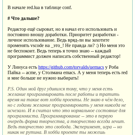
В начале red.lua в таблице conf.
# Что дальше?
Редактор ещё сыроват, но я начал его использовать и
постоянно вношу доработки. Приоритет разработки -
личное использование. Ведь вряд-ли вы захотите
променять vscode на _это_! Не правда ли? :) Но меня это
не беспокоит. Ведь теперь я точно знаю -- каждый
программист должен написать собственный редактор!
У Линуса есть
https://github.com/torvalds/uemacs
у Роба
Пайка -- acme, у Столмана emacs. А у меня теперь есть red
и мне больше не нужно выбирать!
P.S. Один мой друг удивился тому, что у меня есть
желание программировать после работы и тратить
время на такие вот хобби проекты. Не знаю в чём дело,
но с годами желание программировать у меня никогда не
исчезало. И я считал что это нормальное состояние для
программиста. Программирование -- это в первую
очередь форма творчества, а творчество всегда лечит.
Ведь творчество это свобода. Эксперимент, игра -- но
никак не рутина. В хобби проекте ты можешь