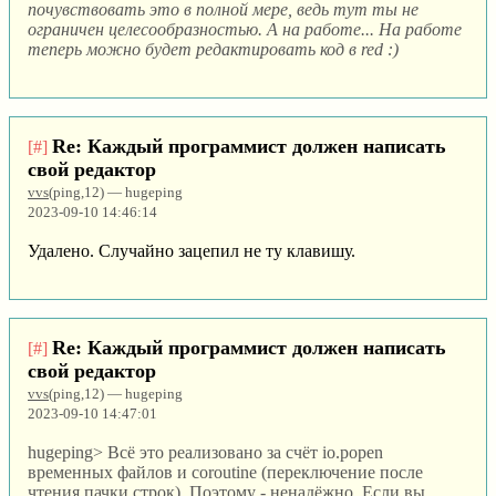
почувствовать это в полной мере, ведь тут ты не
ограничен целесообразностью. А на работе... На работе
теперь можно будет редактировать код в red :)
Re: Каждый программист должен написать
[#]
свой редактор
vvs
(ping,12) — hugeping
2023-09-10 14:46:14
Удалено. Случайно зацепил не ту клавишу.
Re: Каждый программист должен написать
[#]
свой редактор
vvs
(ping,12) — hugeping
2023-09-10 14:47:01
hugeping> Всё это реализовано за счёт io.popen
временных файлов и coroutine (переключение после
чтения пачки строк). Поэтому - ненадёжно. Если вы