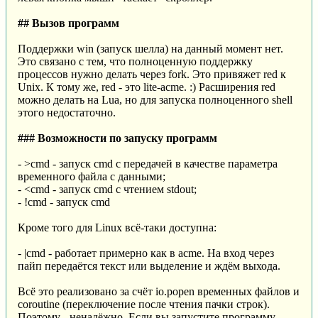
## Вызов программ
Поддержки win (запуск шелла) на данный момент нет.
Это связано с тем, что полноценную поддержку
процессов нужно делать через fork. Это привяжет red к
Unix. К тому же, red - это lite-acme. :) Расширения red
можно делать на Lua, но для запуска полноценного shell
этого недостаточно.
### Возможности по запуску программ
- >cmd - запуск cmd с передачей в качестве параметра
временного файла с данными;
- <cmd - запуск cmd с чтением stdout;
- !cmd - запуск cmd
Кроме того для Linux всё-таки доступна:
- |cmd - работает примерно как в acme. На вход через
пайп передаётся текст или выделение и ждём выхода.
Всё это реализовано за счёт io.popen временных файлов и
coroutine (переключение после чтения пачки строк).
Поэтому - ненадёжно. Если вы запустите программу