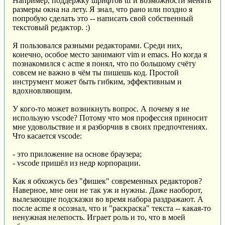
Например, поддержку шрифтов ttf и возможности менять
размеры окна на лету. Я знал, что рано или поздно я
попробую сделать это -- написать свой собственный
текстовый редактор. :)
Я пользовался разными редакторами. Среди них,
конечно, особое место занимают vim и emacs. Но когда я
познакомился с acme я понял, что по большому счёту
совсем не важно в чём ты пишешь код. Простой
инструмент может быть гибким, эффективным и
вдохновляющим.
У кого-то может возникнуть вопрос. А почему я не
использую vscode? Потому что моя профессия приносит
мне удовольствие и я разборчив в своих предпочтениях.
Что касается vscode:
- это приложение на основе браузера;
- vscode пришёл из недр корпорации.
Как я обхожусь без "фишек" современных редакторов?
Наверное, мне они не так уж и нужны. Даже наоборот,
вылезающие подсказки во время набора раздражают. А
после acme я осознал, что и "раскраска" текста -- какая-то
ненужная нелепость. Играет роль и то, что в моей