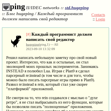
ping
II/IDEC networks ::
std.hugeping
::
Блог hugeping / Каждый программист
Contacts
должен написать свой редактор
::
Login
Каждый программист должен
[#]
написать свой редактор
hugeping
(ping,1) — All
2023-09-10 13:32:09
Решил написать небольшую заметку про свой новый
проект. Интересно, что как и остальные, он стал
эволюцией моих прошлых экспериментов. Занимаясь
INSTEAD я полюбил Lua. Играя с Plan9 я сделал
парсерный re:instead (в том числе и для того, чтобы
можно было писать парсерные игры прямо в Plan9).
Развил re:instead в rein, который стал уже скорее
"платформой" приложений.
Не смотря на то, что rein создавался с мыслью о "духе
ретро", я не стал выбрасывать из него функции, которые
бы позволяли писать "полноценные" приложения.