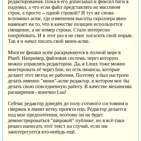
редактирования. Пока я его дописывал и фиксил баги я
подумал, а что если файл представлять не массивом
строк, а просто -- одной строкой? И тут же снова
вспомнил acme, где изменения высоты скроллера явно
намекает на то, что в качестве позиции используется
смещение, а не номер строки. Стало интересно
попробовать. И в этот раз я не смог погасить свой порыв.
Так я и начал писать свой мини-acme.
Многие фишки acme раскрываются в полной мере в
Plan9. Например, файловая система, через которую
можно управлять редактором. Да, в Linux тоже можно
монтировать её через fuse, но есть нюансы, которые
делают этот метод не рабочим. Поэтому я был настроен
делать именно "мини"-acme редактор, в котором мог бы
делать свою повседневную работу. В качестве механизма
расширения - конечно Lua!
Сейчас редактор доведён до полу-готового состояния и
смержен в master ветку проекта rein. Редактор делается
под мои предпочтения, поэтому он не будет
демонстрироваться "широкой" публике, но я всё-таки
решил написать этот текст на случай, если им
заинтересуется кто-нибудь ещё.