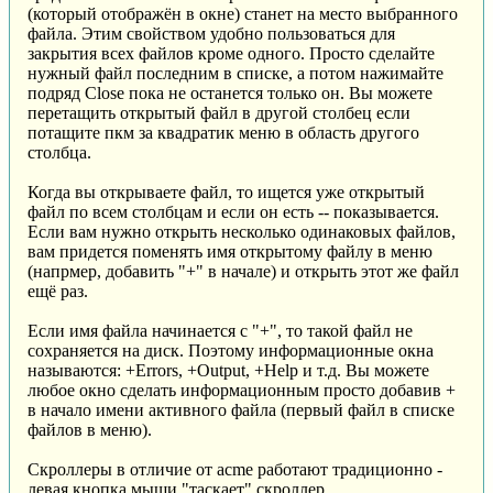
(который отображён в окне) станет на место выбранного
файла. Этим свойством удобно пользоваться для
закрытия всех файлов кроме одного. Просто сделайте
нужный файл последним в списке, а потом нажимайте
подряд Close пока не останется только он. Вы можете
перетащить открытый файл в другой столбец если
потащите пкм за квадратик меню в область другого
столбца.
Когда вы открываете файл, то ищется уже открытый
файл по всем столбцам и если он есть -- показывается.
Если вам нужно открыть несколько одинаковых файлов,
вам придется поменять имя открытому файлу в меню
(напрмер, добавить "+" в начале) и открыть этот же файл
ещё раз.
Если имя файла начинается с "+", то такой файл не
сохраняется на диск. Поэтому информационные окна
называются: +Errors, +Output, +Help и т.д. Вы можете
любое окно сделать информационным просто добавив +
в начало имени активного файла (первый файл в списке
файлов в меню).
Скроллеры в отличие от acme работают традиционно -
левая кнопка мыши "таскает" скроллер.