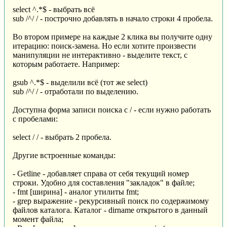
select ^.*$ - выбрать всё
sub /^/ / - построчно добавлять в начало строки 4 пробела.
Во втором примере на каждые 2 клика вы получите одну
итерацию: поиск-замена. Но если хотите произвести
манипуляции не интерактивно - выделите текст, с
которым работаете. Например:
gsub ^.*$ - выделили всё (тот же select)
sub /^/ / - отработали по выделению.
Доступна форма записи поиска с / - если нужно работать
с пробелами:
select / / - выбрать 2 пробела.
Другие встроенные команды:
- Getline - добавляет справа от себя текущий номер
строки. Удобно для составления "закладок" в файле;
- fmt [ширина] - аналог утилиты fmt;
- grep выражение - рекурсивный поиск по содержимому
файлов каталога. Каталог - dirname открытого в данный
момент файла;