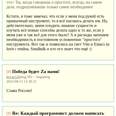
vvs> Ты, когда говоришь о простоте, всегда, на самом
деле, подразумеваешь только самое необходимое
Кстати, я тоже замечал, что если у меня под рукой есть
привычный инструмент, то я всё пытаюсь делать им. Ну,
действительно, зачем плодить лишние сущности и
изучать всё новые способы делать одно и то же, если у
меня уже и так всё для этого было? А в расходы запишем
необходимость в постоянном усложнении "простого"
инструмента. Вот так и появились на свет Vim и Emacs (и
luvit с emilua, Smalltalk и кто его знает что ещё :)
Победа будет Za нами!
[#]
kct-ac12
(ping,50) — hugeping
2023-09-11 13:30:21
Слава России!
Re: Каждый программист должен написать
[#]