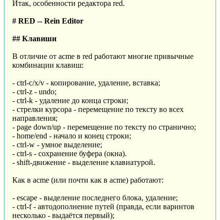
Итак, особенности редактора red.
# RED -- Rein Editor
## Клавиши
В отличие от acme в red работают многие привычные
комбинации клавиш:
- ctrl-c/x/v - копирование, удаление, вставка;
- ctrl-z - undo;
- ctrl-k - удаление до конца строки;
- стрелки курсора - перемещение по тексту во всех
направления;
- page down/up - перемещение по тексту по странично;
- home/end - начало и конец строки;
- ctrl-w - умное выделение;
- ctrl-s - сохранение буфера (окна).
- shift-движение - выделение клавиатурой.
Как в acme (или почти как в acme) работают:
- escape - выделение последнего блока, удаление;
- ctrl-f - автодополнение путей (правда, если варинтов
несколько - выдаётся первый);