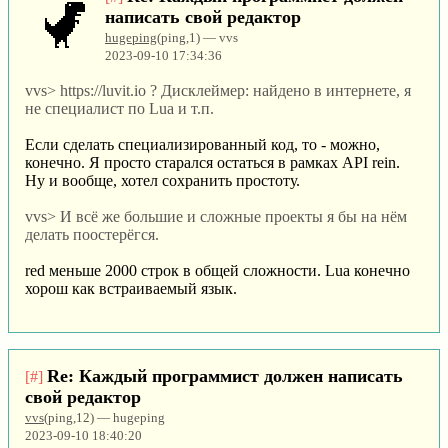
написать свой редактор
hugeping
(ping,1) — vvs
2023-09-10 17:34:36
vvs> https://luvit.io ? Дисклеймер: найдено в интернете, я
не специалист по Lua и т.п.
Если сделать специализированный код, то - можно,
конечно. Я просто старался остаться в рамках API rein.
Ну и вообще, хотел сохранить простоту.
vvs> И всё же большие и сложные проекты я бы на нём
делать поостерёгся.
red меньше 2000 строк в общей сложности. Lua конечно
хорош как встраиваемый язык.
Re: Каждый программист должен написать
[#]
свой редактор
vvs
(ping,12) — hugeping
2023-09-10 18:40:20