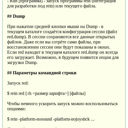
- Run [программа] - запуск программы rein (интеграция
для разработки под rein) или текущего файла.
## Dump
При нажатии средней кнопки мыши на Dump - в
текущем каталоге создаётся конфигурация сессии (файл
red.dump). В сессии сохраняются все данные открытых
файлов. Даже если вы сотрёте сами файлы, при
восстановлении сессии они будут показаны в окнах.
Если red находит в текущем каталоге red.dump он всегда
его загружает. Возможно, в будущем появится опция для
загрузки Dump.
## Параметры командной строки
Запуск red:
$ rein red [-fs <размер шрифта>] [файлы]
Чтобы немного ускорить запуск можно воспользоваться
опциями:
$ rein -platform-nosound -platform-nojoystick ...