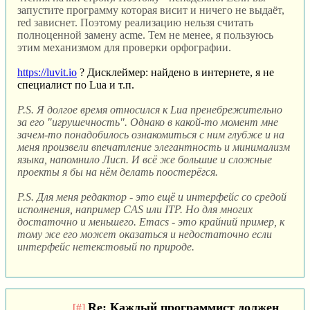
запустите программу которая висит и ничего не выдаёт,
red зависнет. Поэтому реализацию нельзя считать
полноценной замену acme. Тем не менее, я пользуюсь
этим механизмом для проверки орфографии.
https://luvit.io
? Дисклеймер: найдено в интернете, я не
специалист по Lua и т.п.
P.S. Я долгое время относился к Lua пренебрежительно
за его "игрушечность". Однако в какой-то момент мне
зачем-то понадобилось ознакомиться с ним глубже и на
меня произвели впечатление элегантность и минимализм
языка, напомнило Лисп. И всё же большие и сложные
проекты я бы на нём делать поостерёгся.
P.S. Для меня редактор - это ещё и интерфейс со средой
исполнения, например CAS или ITP. Но для многих
достаточно и меньшего. Emacs - это крайний пример, к
тому же его может оказаться и недостаточно если
интерфейс нетекстовый по природе.
Re: Каждый программист должен
[#]