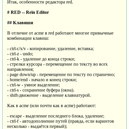
Итак, особенности редактора red.
# RED -- Rein Editor
## Клавиши
В отличие от acme в red работают многие привычные
комбинации клавиш:
- ctrl-c/x/v - копирование, удаление, вставка;
- ctrl-z - undo;
- ctrl-k - удаление до конца строки;
- стрелки курсора - перемещение по тексту во всех
направления;
- page down/up - перемещение по тексту по странично;
- home/end - начало и конец строки;
- ctrl-w - умное выделение;
- ctrl-s - сохранение буфера (окна).
- shift-движение - выделение клавиатурой.
Как в acme (или почти как в acme) работают:
- escape - выделение последнего блока, удаление;
- ctrl-f - автодополнение путей (правда, если варинтов
несколько - выдаётся первый);