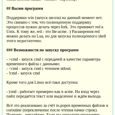
## Вызов программ
Поддержки win (запуск шелла) на данный момент нет.
Это связано с тем, что полноценную поддержку
процессов нужно делать через fork. Это привяжет red к
Unix. К тому же, red - это lite-acme. :) Расширения red
можно делать на Lua, но для запуска полноценного shell
этого недостаточно.
### Возможности по запуску программ
- >cmd - запуск cmd с передачей в качестве параметра
временного файла с данными;
- <cmd - запуск cmd с чтением stdout;
- !cmd - запуск cmd
Кроме того для Linux всё-таки доступна:
- |cmd - работает примерно как в acme. На вход через
пайп передаётся текст или выделение и ждём выхода.
Всё это реализовано за счёт io.popen временных файлов и
coroutine (переключение после чтения пачки строк).
Поэтому - ненадёжно. Если вы запустите программу