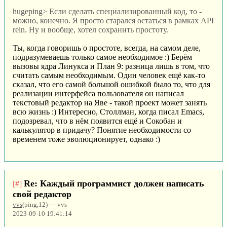
hugeping> Если сделать специализированный код, то -
можно, конечно. Я просто старался остаться в рамках API
rein. Ну и вообще, хотел сохранить простоту.
Ты, когда говоришь о простоте, всегда, на самом деле,
подразумеваешь только самое необходимое :) Берём
вызовы ядра Линукса и План 9: разница лишь в том, что
считать самым необходимым. Один человек ещё как-то
сказал, что его самой большой ошибкой было то, что для
реализации интерфейса пользователя он написал
текстовый редактор на Яве - такой проект может занять
всю жизнь :) Интересно, Столлман, когда писал Emacs,
подозревал, что в нём появится ещё и Сокобан и
калькулятор в придачу? Понятие необходимости со
временем тоже эволюционирует, однако :)
Re: Каждый программист должен написать
[#]
свой редактор
vvs
(ping,12) — vvs
2023-09-10 19:41:14