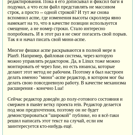
редактирования. Пока я его дописывал и фиксил баги я
подумал, а что если файл представлять не массивом
строк, а просто -- одной строкой? И тут же снова
вспомнил acme, где изменения высоты скроллера явно
намекает на то, что в качестве позиции используется
смещение, а не номер строки. Стало интересно
попробовать. И в этот раз я не смог погасить свой порыв.
Так я и начал писать свой мини-acme.
Многие фишки acme раскрываются в полной мере в
Plan9. Например, файловая система, через которую
можно управлять редактором. Да, в Linux тоже можно
монтировать её через fuse, но есть нюансы, которые
делают этот метод не рабочим. Поэтому я был настроен
делать именно "мини"-acme редактор, в котором мог бы
делать свою повседневную работу. В качестве механизма
расширения - конечно Lua!
Сейчас редактор доведён до полу-готового состояния и
смержен в master ветку проекта rein. Редактор делается
под мои предпочтения, поэтому он не будет
демонстрироваться "широкой" публике, но я всё-таки
решил написать этот текст на случай, если им
заинтересуется кто-нибудь ещё.