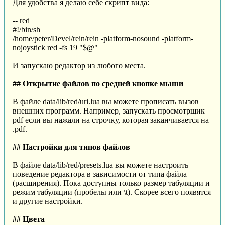
Для удобства я делаю себе скрипт вида:
-- red
#!/bin/sh
/home/peter/Devel/rein/rein -platform-nosound -platform-
nojoystick red -fs 19 "$@"
И запускаю редактор из любого места.
## Открытие файлов по средней кнопке мыши
В файле data/lib/red/uri.lua вы можете прописать вызов
внешних программ. Например, запускать просмотрщик
pdf если вы нажали на строчку, которая заканчивается на
.pdf.
## Настройки для типов файлов
В файле data/lib/red/presets.lua вы можете настроить
поведение редактора в зависимости от типа файла
(расширения). Пока доступны только размер табуляции и
режим табуляции (пробелы или \t). Скорее всего появятся
и другие настройки.
## Цвета