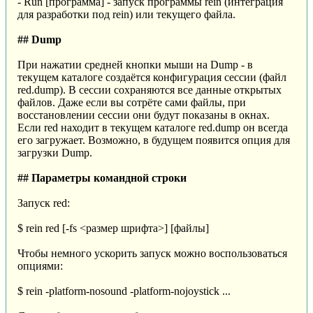
- Run [программа] - запуск программы rein (интеграция
для разработки под rein) или текущего файла.
## Dump
При нажатии средней кнопки мыши на Dump - в
текущем каталоге создаётся конфигурация сессии (файл
red.dump). В сессии сохраняются все данные открытых
файлов. Даже если вы сотрёте сами файлы, при
восстановлении сессии они будут показаны в окнах.
Если red находит в текущем каталоге red.dump он всегда
его загружает. Возможно, в будущем появится опция для
загрузки Dump.
## Параметры командной строки
Запуск red:
$ rein red [-fs <размер шрифта>] [файлы]
Чтобы немного ускорить запуск можно воспользоваться
опциями:
$ rein -platform-nosound -platform-nojoystick ...