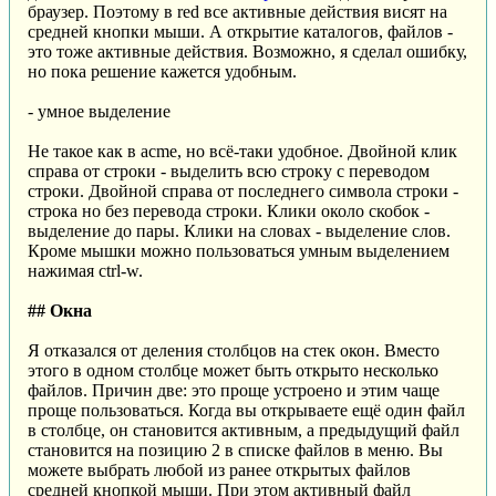
браузер. Поэтому в red все активные действия висят на
средней кнопки мыши. А открытие каталогов, файлов -
это тоже активные действия. Возможно, я сделал ошибку,
но пока решение кажется удобным.
- умное выделение
Не такое как в acme, но всё-таки удобное. Двойной клик
справа от строки - выделить всю строку с переводом
строки. Двойной справа от последнего символа строки -
строка но без перевода строки. Клики около скобок -
выделение до пары. Клики на словах - выделение слов.
Кроме мышки можно пользоваться умным выделением
нажимая ctrl-w.
## Окна
Я отказался от деления столбцов на стек окон. Вместо
этого в одном столбце может быть открыто несколько
файлов. Причин две: это проще устроено и этим чаще
проще пользоваться. Когда вы открываете ещё один файл
в столбце, он становится активным, а предыдущий файл
становится на позицию 2 в списке файлов в меню. Вы
можете выбрать любой из ранее открытых файлов
средней кнопкой мыши. При этом активный файл