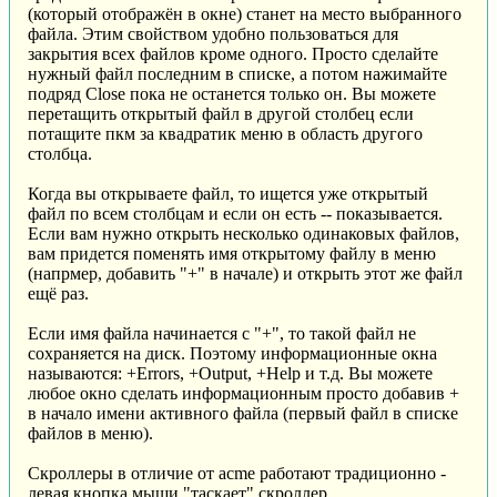
(который отображён в окне) станет на место выбранного
файла. Этим свойством удобно пользоваться для
закрытия всех файлов кроме одного. Просто сделайте
нужный файл последним в списке, а потом нажимайте
подряд Close пока не останется только он. Вы можете
перетащить открытый файл в другой столбец если
потащите пкм за квадратик меню в область другого
столбца.
Когда вы открываете файл, то ищется уже открытый
файл по всем столбцам и если он есть -- показывается.
Если вам нужно открыть несколько одинаковых файлов,
вам придется поменять имя открытому файлу в меню
(напрмер, добавить "+" в начале) и открыть этот же файл
ещё раз.
Если имя файла начинается с "+", то такой файл не
сохраняется на диск. Поэтому информационные окна
называются: +Errors, +Output, +Help и т.д. Вы можете
любое окно сделать информационным просто добавив +
в начало имени активного файла (первый файл в списке
файлов в меню).
Скроллеры в отличие от acme работают традиционно -
левая кнопка мыши "таскает" скроллер.