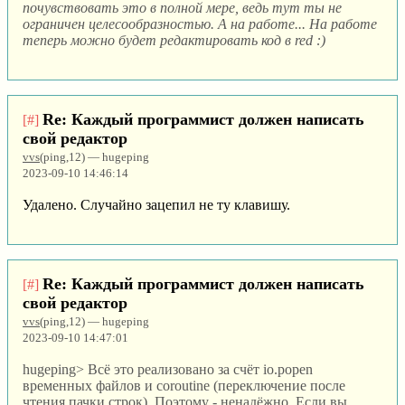
почувствовать это в полной мере, ведь тут ты не
ограничен целесообразностью. А на работе... На работе
теперь можно будет редактировать код в red :)
Re: Каждый программист должен написать
[#]
свой редактор
vvs
(ping,12) — hugeping
2023-09-10 14:46:14
Удалено. Случайно зацепил не ту клавишу.
Re: Каждый программист должен написать
[#]
свой редактор
vvs
(ping,12) — hugeping
2023-09-10 14:47:01
hugeping> Всё это реализовано за счёт io.popen
временных файлов и coroutine (переключение после
чтения пачки строк). Поэтому - ненадёжно. Если вы