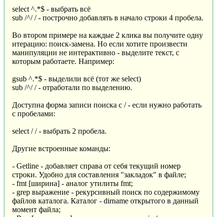
select ^.*$ - выбрать всё
sub /^/ / - построчно добавлять в начало строки 4 пробела.
Во втором примере на каждые 2 клика вы получите одну
итерацию: поиск-замена. Но если хотите произвести
манипуляции не интерактивно - выделите текст, с
которым работаете. Например:
gsub ^.*$ - выделили всё (тот же select)
sub /^/ / - отработали по выделению.
Доступна форма записи поиска с / - если нужно работать
с пробелами:
select / / - выбрать 2 пробела.
Другие встроенные команды:
- Getline - добавляет справа от себя текущий номер
строки. Удобно для составления "закладок" в файле;
- fmt [ширина] - аналог утилиты fmt;
- grep выражение - рекурсивный поиск по содержимому
файлов каталога. Каталог - dirname открытого в данный
момент файла;