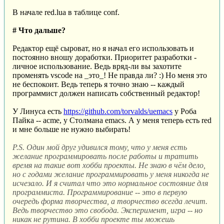
В начале red.lua в таблице conf.
# Что дальше?
Редактор ещё сыроват, но я начал его использовать и
постоянно вношу доработки. Приоритет разработки -
личное использование. Ведь вряд-ли вы захотите
променять vscode на _это_! Не правда ли? :) Но меня это
не беспокоит. Ведь теперь я точно знаю -- каждый
программист должен написать собственный редактор!
У Линуса есть
https://github.com/torvalds/uemacs
у Роба
Пайка -- acme, у Столмана emacs. А у меня теперь есть red
и мне больше не нужно выбирать!
P.S. Один мой друг удивился тому, что у меня есть
желание программировать после работы и тратить
время на такие вот хобби проекты. Не знаю в чём дело,
но с годами желание программировать у меня никогда не
исчезало. И я считал что это нормальное состояние для
программиста. Программирование -- это в первую
очередь форма творчества, а творчество всегда лечит.
Ведь творчество это свобода. Эксперимент, игра -- но
никак не рутина. В хобби проекте ты можешь