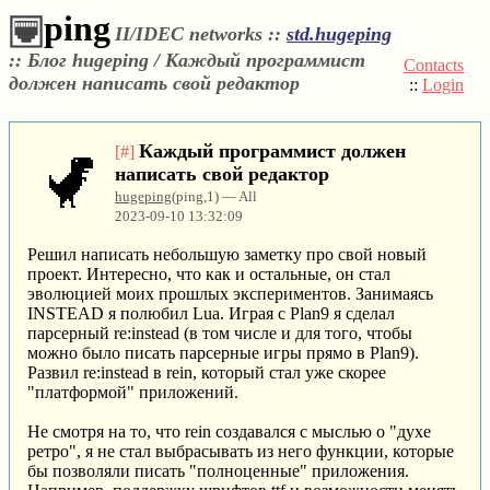
ping
II/IDEC networks ::
std.hugeping
::
Блог hugeping / Каждый программист
Contacts
должен написать свой редактор
::
Login
Каждый программист должен
[#]
написать свой редактор
hugeping
(ping,1) — All
2023-09-10 13:32:09
Решил написать небольшую заметку про свой новый
проект. Интересно, что как и остальные, он стал
эволюцией моих прошлых экспериментов. Занимаясь
INSTEAD я полюбил Lua. Играя с Plan9 я сделал
парсерный re:instead (в том числе и для того, чтобы
можно было писать парсерные игры прямо в Plan9).
Развил re:instead в rein, который стал уже скорее
"платформой" приложений.
Не смотря на то, что rein создавался с мыслью о "духе
ретро", я не стал выбрасывать из него функции, которые
бы позволяли писать "полноценные" приложения.