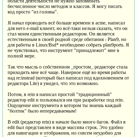
области деятельности не нужно запоминать
бесчисленное число методов и классов. Я могу писать
код просто "из головы".
Я начал проводить всё больше времени в acme, написал
для него e-mail клиент, но всё-таки нельзя сказать, что он
стал моим единственным редактором. Он является
естественным в своей родной среде обитания - Plan9, но
для работы в Linux/Bsd* необходимо собрать plan9ports. Я
не чувствовал, что инструмент "принадлежит" мне в
полной мере.
Так что мысль о собственном _простом_ редакторе стала
приходить мне всё чаще. Наверное ещё во время работы
над re:instead (который был написал под вдохновением от
редактора Lite) я увидел, что это возможно.
Потом, в rein я написал простой "традиционный"
редактор edit и пользовался им при разработке под rein.
Ощущение инструмента в котором ты знаешь каждый
"болтик" было непередаваемым!
В edit (редактор rein) в начале было много багов. Файл в
edit был представлен в виде массива строк. Это удобно
для навигации и отображния, но совсем неудобно для