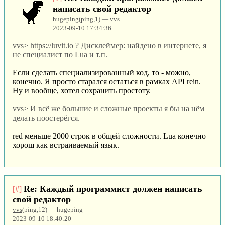
написать свой редактор
hugeping
(ping,1) — vvs
2023-09-10 17:34:36
vvs> https://luvit.io ? Дисклеймер: найдено в интернете, я
не специалист по Lua и т.п.
Если сделать специализированный код, то - можно,
конечно. Я просто старался остаться в рамках API rein.
Ну и вообще, хотел сохранить простоту.
vvs> И всё же большие и сложные проекты я бы на нём
делать поостерёгся.
red меньше 2000 строк в общей сложности. Lua конечно
хорош как встраиваемый язык.
Re: Каждый программист должен написать
[#]
свой редактор
vvs
(ping,12) — hugeping
2023-09-10 18:40:20