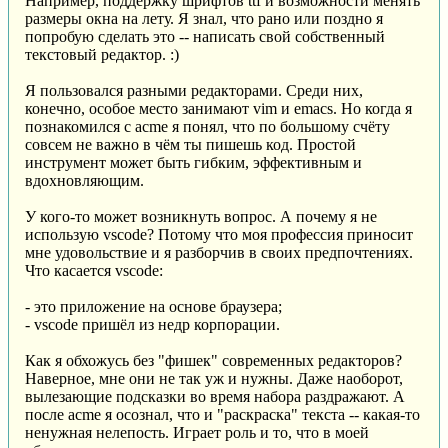
Например, поддержку шрифтов ttf и возможности менять
размеры окна на лету. Я знал, что рано или поздно я
попробую сделать это -- написать свой собственный
текстовый редактор. :)
Я пользовался разными редакторами. Среди них,
конечно, особое место занимают vim и emacs. Но когда я
познакомился с acme я понял, что по большому счёту
совсем не важно в чём ты пишешь код. Простой
инструмент может быть гибким, эффективным и
вдохновляющим.
У кого-то может возникнуть вопрос. А почему я не
использую vscode? Потому что моя профессия приносит
мне удовольствие и я разборчив в своих предпочтениях.
Что касается vscode:
- это приложение на основе браузера;
- vscode пришёл из недр корпорации.
Как я обхожусь без "фишек" современных редакторов?
Наверное, мне они не так уж и нужны. Даже наоборот,
вылезающие подсказки во время набора раздражают. А
после acme я осознал, что и "раскраска" текста -- какая-то
ненужная нелепость. Играет роль и то, что в моей