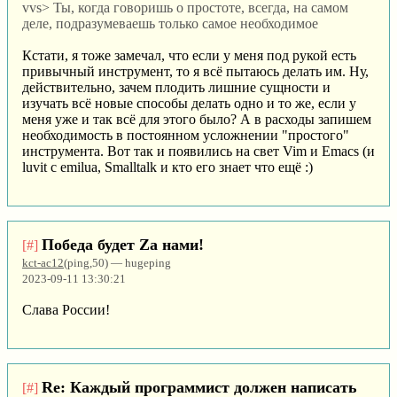
vvs> Ты, когда говоришь о простоте, всегда, на самом
деле, подразумеваешь только самое необходимое
Кстати, я тоже замечал, что если у меня под рукой есть
привычный инструмент, то я всё пытаюсь делать им. Ну,
действительно, зачем плодить лишние сущности и
изучать всё новые способы делать одно и то же, если у
меня уже и так всё для этого было? А в расходы запишем
необходимость в постоянном усложнении "простого"
инструмента. Вот так и появились на свет Vim и Emacs (и
luvit с emilua, Smalltalk и кто его знает что ещё :)
Победа будет Za нами!
[#]
kct-ac12
(ping,50) — hugeping
2023-09-11 13:30:21
Слава России!
Re: Каждый программист должен написать
[#]