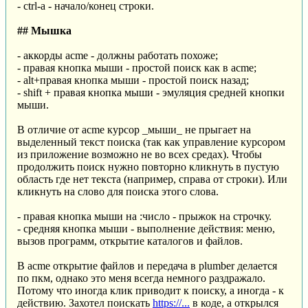
- ctrl-a - начало/конец строки.
## Мышка
- аккорды acme - должны работать похоже;
- правая кнопка мыши - простой поиск как в acme;
- alt+правая кнопка мыши - простой поиск назад;
- shift + правая кнопка мыши - эмуляция средней кнопки
мыши.
В отличие от acme курсор _мыши_ не прыгает на
выделенный текст поиска (так как управление курсором
из приложение возможно не во всех средах). Чтобы
продолжить поиск нужно повторно кликнуть в пустую
область где нет текста (например, справа от строки). Или
кликнуть на слово для поиска этого слова.
- правая кнопка мыши на :число - прыжок на строчку.
- средняя кнопка мыши - выполнение действия: меню,
вызов программ, открытие каталогов и файлов.
В acme открытие файлов и передача в plumber делается
по пкм, однако это меня всегда немного раздражало.
Потому что иногда клик приводит к поиску, а иногда - к
действию. Захотел поискать
https://...
в коде, а открылся