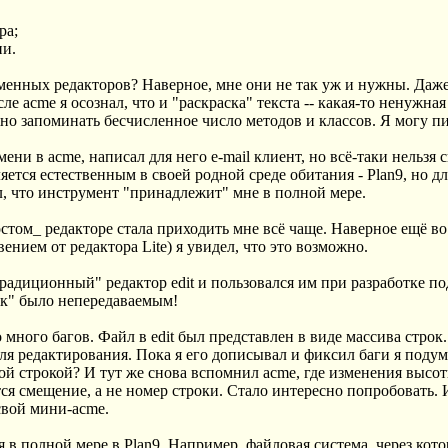
ра;
ии.
еменных редакторов? Наверное, мне они не так уж и нужны. Даж
е acme я осознал, что и "раскраска" текста -- какая-то ненужная 
но запоминать бесчисленное число методов и классов. Я могу пи
ени в acme, написал для него e-mail клиент, но всё-таки нельзя с
ется естественным в своей родной среде обитания - Plan9, но д
ал, что инструмент "принадлежит" мне в полной мере.
том_ редакторе стала приходить мне всё чаще. Наверное ещё во в
нием от редактора Lite) я увидел, что это возможно.
"традиционный" редактор edit и пользовался им при разработке п
ик" было непередаваемым!
ыло много багов. Файл в edit был представлен в виде массива стро
ля редактирования. Пока я его дописывал и фиксил баги я подума
ной строкой? И тут же снова вспомнил acme, где изменения высот
ся смещение, а не номер строки. Стало интересно попробовать. И
 свой мини-acme.
в полной мере в Plan9. Например, файловая система, через кот