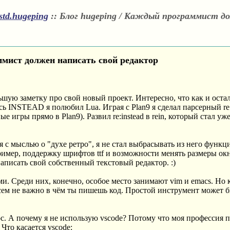
std.hugeping
::
Блог hugeping / Каждый программист д
мист должен написать свой редактор
шую заметку про свой новый проект. Интересно, что как и оста
 INSTEAD я полюбил Lua. Играя с Plan9 я сделал парсерный re:in
 игры прямо в Plan9). Развил re:instead в rein, который стал у
лся с мыслью о "духе ретро", я не стал выбрасывать из него функ
ер, поддержку шрифтов ttf и возможности менять размеры окна 
написать свой собственный текстовый редактор. :)
и. Среди них, конечно, особое место занимают vim и emacs. Но к
всем не важно в чём ты пишешь код. Простой инструмент может 
с. А почему я не использую vscode? Потому что моя профессия 
Что касается vscode: