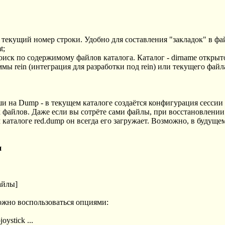
ебя текущий номер строки. Удобно для составления "закладок" в фа
t;
оиск по содержимому файлов каталога. Каталог - dirname откры
ммы rein (интеграция для разработки под rein) или текущего файл
на Dump - в текущем каталоге создаётся конфигурация сессии (
файлов. Даже если вы сотрёте сами файлы, при восстановлении 
 каталоге red.dump он всегда его загружает. Возможно, в будуще
и
файлы]
ожно воспользоваться опциями:
oystick ...