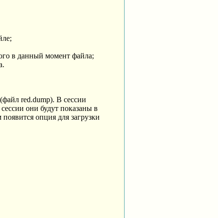
йле;
того в данный момент файла;
а.
файл red.dump). В сессии
сессии они будут показаны в
м появится опция для загрузки