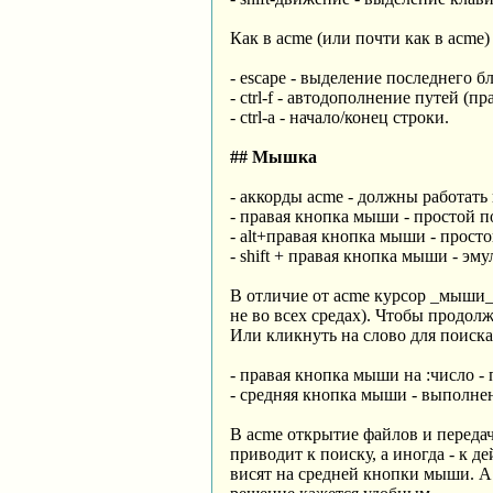
Как в acme (или почти как в acme)
- escape - выделение последнего бл
- ctrl-f - автодополнение путей (п
- ctrl-a - начало/конец строки.
## Мышка
- аккорды acme - должны работать
- правая кнопка мыши - простой п
- alt+правая кнопка мыши - просто
- shift + правая кнопка мыши - э
В отличие от acme курсор _мыши_
не во всех средах). Чтобы продолж
Или кликнуть на слово для поиска
- правая кнопка мыши на :число -
- средняя кнопка мыши - выполнен
В acme открытие файлов и передач
приводит к поиску, а иногда - к д
висят на средней кнопки мыши. А 