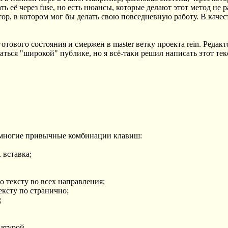
ь её через fuse, но есть нюансы, которые делают этот метод не 
ор, в котором мог бы делать свою повседневную работу. В качес
отового состояния и смержен в master ветку проекта rein. Редак
ться "широкой" публике, но я всё-таки решил написать этот тек
т многие привычные комбинации клавиш:
, вставка;
о тексту во всех направления;
ексту по странично;
;
иатурой.