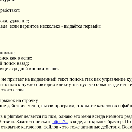
 работают:
ока, удаление;
равда, если варинтов несколько - выдаётся первый);
 похоже;
оиск как в acme;
й поиск назад;
муляция средней кнопки мыши.
 не прыгает на выделенный текст поиска (так как управление 
ить поиск нужно повторно кликнуть в пустую область где нет тек
 этого слова.
 прыжок на строчку.
ие действия: меню, вызов программ, открытие каталогов и файл
а в plumber делается по пкм, однако это меня всегда немного ра
ействию. Захотел поискать
https://...
в коде, а открылся браузер. По
открытие каталогов, файлов - это тоже активные действия. Возм