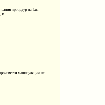
исания процедур на Lua.
ды:
 произвести манипуляции не