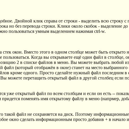
удобное. Двойной клик справа от строки - выделить всю строку 
рока но без перевода строки. Клики около скобок - выделение до
но пользоваться умным выделением нажимая ctrl-w.
на стек окон. Вместо этого в одном столбце может быть открыто 
 пользоваться. Когда вы открываете ещё один файл в столбце, о
озицию 2 в списке файлов в меню. Вы можете выбрать любой из
 файл (который отображён в окне) станет на место выбранного
айлов кроме одного. Просто сделайте нужный файл последним в 
н. Вы можете перетащить открытый файл в другой столбец если п
тся уже открытый файл по всем столбцам и если он есть -- пока
 придется поменять имя открытому файлу в меню (напрмер, добав
 то такой файл не сохраняется на диск. Поэтому информационные 
 любое окно сделать информационным просто добавив + в начало