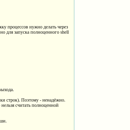
жку процессов нужно делать через
, но для запуска полноценного shell
выхода.
чки строк). Поэтому - ненадёжно.
ю нельзя считать полноценной
ыши.