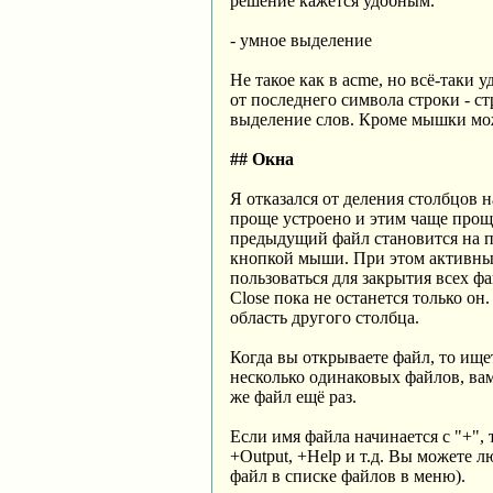
решение кажется удобным.
- умное выделение
Не такое как в acme, но всё-таки 
от последнего символа строки - ст
выделение слов. Кроме мышки мож
## Окна
Я отказался от деления столбцов 
проще устроено и этим чаще проще
предыдущий файл становится на п
кнопкой мыши. При этом активный
пользоваться для закрытия всех ф
Close пока не останется только о
область другого столбца.
Когда вы открываете файл, то ище
несколько одинаковых файлов, вам
же файл ещё раз.
Если имя файла начинается с "+",
+Output, +Help и т.д. Вы можете
файл в списке файлов в меню).