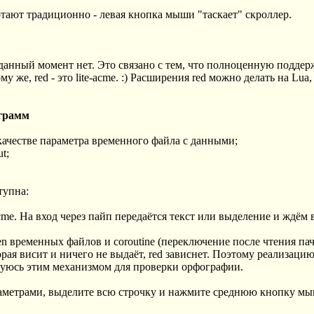
тают традиционно - левая кнопка мыши "таскает" скроллер.
данный момент нет. Это связано с тем, что полноценную поддер
ому же, red - это lite-acme. :) Расширения red можно делать на Lua
ограмм
 качестве параметра временного файла с данными;
t;
тупна:
acme. На вход через пайп передаётся текст или выделение и ждём 
pen временных файлов и coroutine (переключение после чтения па
рая висит и ничего не выдаёт, red зависнет. Поэтому реализаци
ьзуюсь этим механизмом для проверки орфографии.
раметрами, выделите всю строчку и нажмите среднюю кнопку м