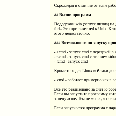
Скроллеры в отличие от acme рабо
## Вызов программ
Поддержки win (запуск шелла) на 
fork. Это привяжет red к Unix. К т
этого недостаточно.
### Возможности по запуску пр
- >cmd - запуск cmd с передачей в
- <cmd - запуск cmd с чтением stdou
- !cmd - запуск cmd
Кроме того для Linux всё-таки дос
- |cmd - работает примерно как в 
Всё это реализовано за счёт io.po
Если вы запустите программу кото
замену acme. Тем не менее, я пол
Если запускается программа с па