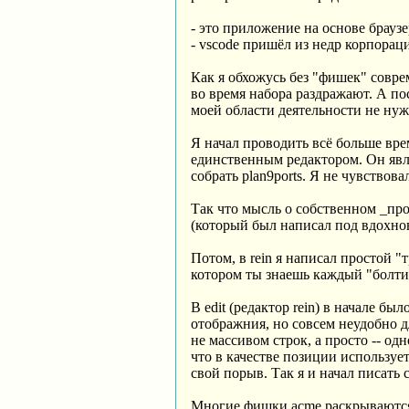
- это приложение на основе браузе
- vscode пришёл из недр корпорац
Как я обхожусь без "фишек" совр
во время набора раздражают. А посл
моей области деятельности не нуж
Я начал проводить всё больше врем
единственным редактором. Он явля
собрать plan9ports. Я не чувствов
Так что мысль о собственном _прос
(который был написал под вдохнове
Потом, в rein я написал простой 
котором ты знаешь каждый "болт
В edit (редактор rein) в начале б
отображния, но совсем неудобно д
не массивом строк, а просто -- од
что в качестве позиции использует
свой порыв. Так я и начал писать
Многие фишки acme раскрываются 