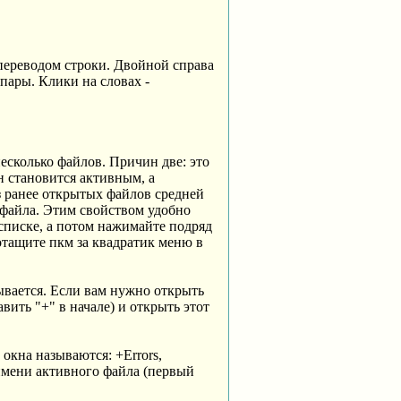
с переводом строки. Двойной справа
 пары. Клики на словах -
несколько файлов. Причин две: это
н становится активным, а
 ранее открытых файлов средней
 файла. Этим свойством удобно
списке, а потом нажимайте подряд
отащите пкм за квадратик меню в
зывается. Если вам нужно открыть
ить "+" в начале) и открыть этот
окна называются: +Errors,
 имени активного файла (первый