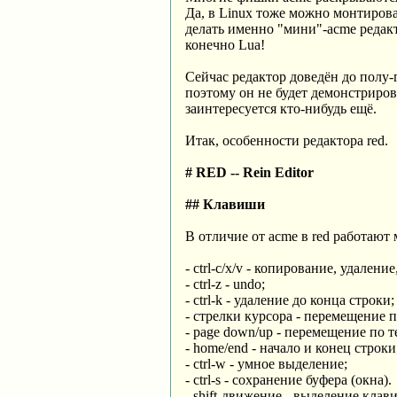
Да, в Linux тоже можно монтироват
делать именно "мини"-acme редакт
конечно Lua!
Сейчас редактор доведён до полу-г
поэтому он не будет демонстрирова
заинтересуется кто-нибудь ещё.
Итак, особенности редактора red.
# RED -- Rein Editor
## Клавиши
В отличие от acme в red работаю
- ctrl-c/x/v - копирование, удаление
- ctrl-z - undo;
- ctrl-k - удаление до конца строки;
- стрелки курсора - перемещение п
- page down/up - перемещение по т
- home/end - начало и конец строки
- ctrl-w - умное выделение;
- ctrl-s - сохранение буфера (окна).
- shift-движение - выделение клав