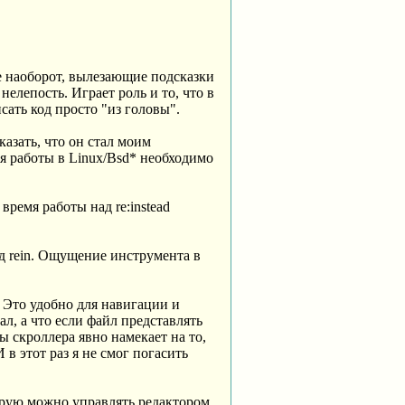
е наоборот, вылезающие подсказки
нелепость. Играет роль и то, что в
сать код просто "из головы".
казать, что он стал моим
ля работы в Linux/Bsd* необходимо
ремя работы над re:instead
од rein. Ощущение инструмента в
к. Это удобно для навигации и
л, а что если файл представлять
ы скроллера явно намекает на то,
 в этот раз я не смог погасить
орую можно управлять редактором.