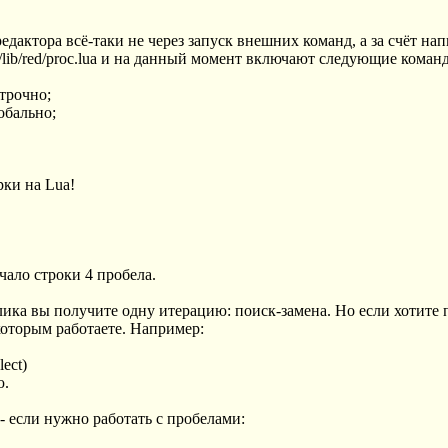
актора всё-таки не через запуск внешних команд, а за счёт нап
/lib/red/proc.lua и на данный момент включают следующие коман
строчно;
обально;
рки на Lua!
ачало строки 4 пробела.
лика вы получите одну итерацию: поиск-замена. Но если хотите
 которым работаете. Например:
lect)
ю.
- если нужно работать с пробелами: