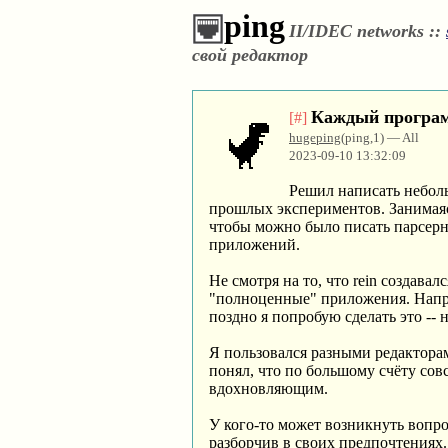
ping
II/IDEC networks ::
свой редактор
Каждый програм
[#]
hugeping
(ping,1) — All
2023-09-10 13:32:09
Решил написать неболь
прошлых экспериментов. Занимаясь
чтобы можно было писать парсерные
приложений.
Не смотря на то, что rein создава
"полноценные" приложения. Наприм
поздно я попробую сделать это -- 
Я пользовался разными редакторам
понял, что по большому счёту со
вдохновляющим.
У кого-то может возникнуть вопро
разборчив в своих предпочтениях. 