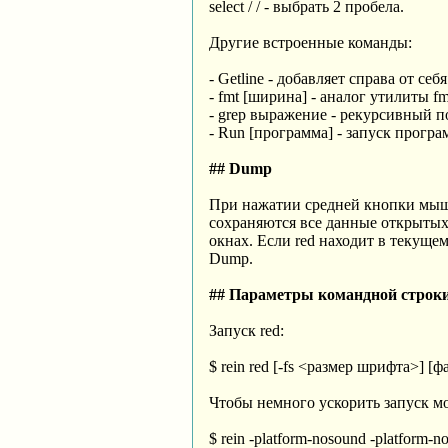
select / / - выбрать 2 пробела.
Другие встроенные команды:
- Getline - добавляет справа от с
- fmt [ширина] - аналог утилиты fm
- grep выражение - рекурсивный п
- Run [программа] - запуск програ
## Dump
При нажатии средней кнопки мыши 
сохраняются все данные открытых 
окнах. Если red находит в текущем
Dump.
## Параметры командной строк
Запуск red:
$ rein red [-fs <размер шрифта>] [
Чтобы немного ускорить запуск м
$ rein -platform-nosound -platform-noj