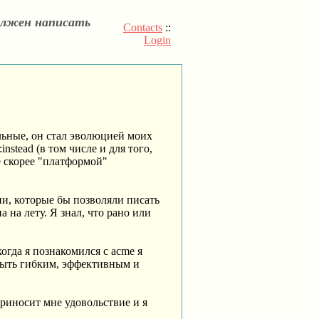
олжен написать
Contacts
::
Login
льные, он стал эволюцией моих
stead (в том числе и для того,
же скорее "платформой"
ции, которые бы позволяли писать
на лету. Я знал, что рано или
огда я познакомился с acme я
быть гибким, эффективным и
приносит мне удовольствие и я