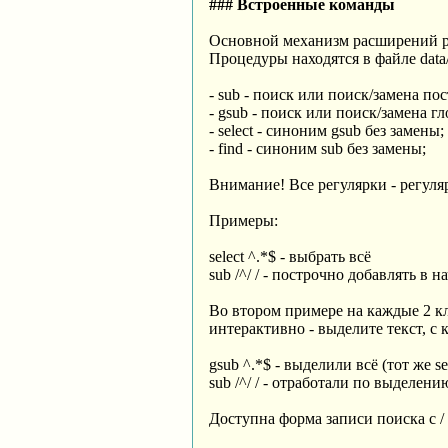
### Встроенные команды
Основной механизм расширений ред
Процедуры находятся в файле data
- sub - поиск или поиск/замена по
- gsub - поиск или поиск/замена гл
- select - синоним gsub без замены;
- find - синоним sub без замены;
Внимание! Все регулярки - регуля
Примеры:
select ^.*$ - выбрать всё
sub /^/ / - построчно добавлять в н
Во втором примере на каждые 2 к
интерактивно - выделите текст, с
gsub ^.*$ - выделили всё (тот же se
sub /^/ / - отработали по выделени
Доступна форма записи поиска с / 