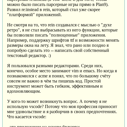
можно было писать парсерные игры прямо в Plan9).
Развил re:instead в rein, который стал уже скорее
"платформой" приложений.
Не смотря на то, что rein создавался с мыслью о "духе
ретро", я не стал выбрасывать из него функции, которые
бы позволяли писать "полноценные" приложения.
Например, поддержку шрифтов ttf и возможности менять
размеры окна на лету. Я знал, что рано или поздно я
попробую сделать это -- написать свой собственный
текстовый редактор. :)
Я пользовался разными редакторами. Среди них,
конечно, особое место занимают vim и emacs. Но когда я
познакомился с acme я понял, что по большому счёту
совсем не важно в чём ты пишешь код. Простой
инструмент может быть гибким, эффективным и
вдохновляющим.
У кого-то может возникнуть вопрос. А почему я не
использую vscode? Потому что моя профессия приносит
мне удовольствие и я разборчив в своих предпочтениях.
Что касается vscode:
- это приложение на основе браузера;