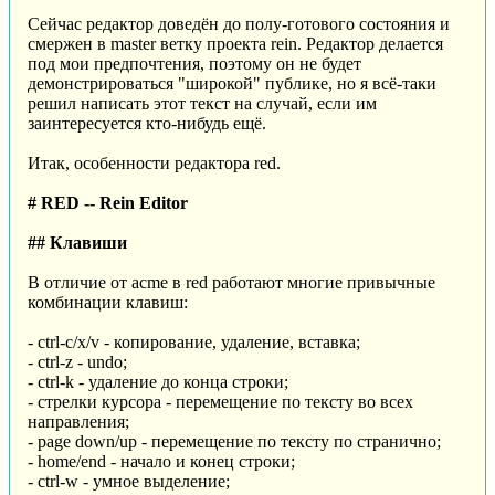
Сейчас редактор доведён до полу-готового состояния и
смержен в master ветку проекта rein. Редактор делается
под мои предпочтения, поэтому он не будет
демонстрироваться "широкой" публике, но я всё-таки
решил написать этот текст на случай, если им
заинтересуется кто-нибудь ещё.
Итак, особенности редактора red.
# RED -- Rein Editor
## Клавиши
В отличие от acme в red работают многие привычные
комбинации клавиш:
- ctrl-c/x/v - копирование, удаление, вставка;
- ctrl-z - undo;
- ctrl-k - удаление до конца строки;
- стрелки курсора - перемещение по тексту во всех
направления;
- page down/up - перемещение по тексту по странично;
- home/end - начало и конец строки;
- ctrl-w - умное выделение;