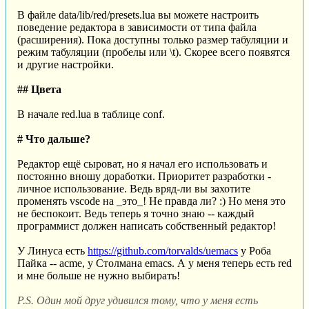
В файле data/lib/red/presets.lua вы можете настроить
поведение редактора в зависимости от типа файла
(расширения). Пока доступны только размер табуляции и
режим табуляции (пробелы или \t). Скорее всего появятся
и другие настройки.
## Цвета
В начале red.lua в таблице conf.
# Что дальше?
Редактор ещё сыроват, но я начал его использовать и
постоянно вношу доработки. Приоритет разработки -
личное использование. Ведь вряд-ли вы захотите
променять vscode на _это_! Не правда ли? :) Но меня это
не беспокоит. Ведь теперь я точно знаю -- каждый
программист должен написать собственный редактор!
У Линуса есть
https://github.com/torvalds/uemacs
у Роба
Пайка -- acme, у Столмана emacs. А у меня теперь есть red
и мне больше не нужно выбирать!
P.S. Один мой друг удивился тому, что у меня есть