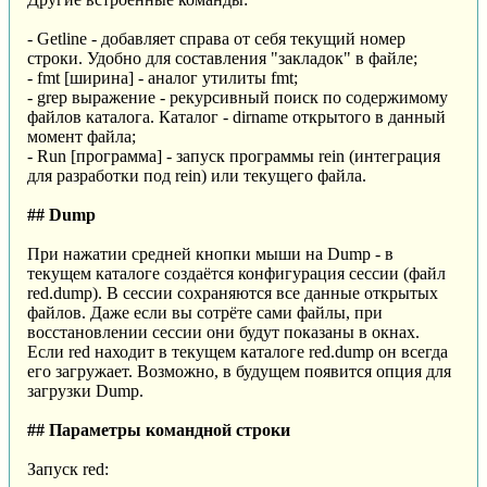
- Getline - добавляет справа от себя текущий номер
строки. Удобно для составления "закладок" в файле;
- fmt [ширина] - аналог утилиты fmt;
- grep выражение - рекурсивный поиск по содержимому
файлов каталога. Каталог - dirname открытого в данный
момент файла;
- Run [программа] - запуск программы rein (интеграция
для разработки под rein) или текущего файла.
## Dump
При нажатии средней кнопки мыши на Dump - в
текущем каталоге создаётся конфигурация сессии (файл
red.dump). В сессии сохраняются все данные открытых
файлов. Даже если вы сотрёте сами файлы, при
восстановлении сессии они будут показаны в окнах.
Если red находит в текущем каталоге red.dump он всегда
его загружает. Возможно, в будущем появится опция для
загрузки Dump.
## Параметры командной строки
Запуск red: