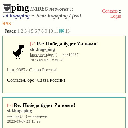
ping
II/IDEC networks ::
Contacts
::
std.hugeping
::
Блог hugeping / feed
Login
RSS
Pages:
1
2
3
4
5
6
7
8
9
10
11
12
13
Re: Победа будет Za нами!
[>]
std.hugeping
hugeping
(ping,1) — hun19867
2023-09-07 13:59:28
hun19867> Слава России!
Согласен, бро! Слава России!
Re: Победа будет Za нами!
[>]
std.hugeping
vvs
(ping,12) — hugeping
2023-09-07 23:13:29