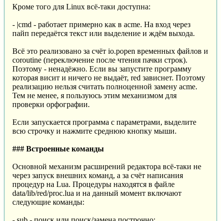
Кроме того для Linux всё-таки доступна:
- |cmd - работает примерно как в acme. На вход через
пайп передаётся текст или выделение и ждём выхода.
Всё это реализовано за счёт io.popen временных файлов и
coroutine (переключение после чтения пачки строк).
Поэтому - ненадёжно. Если вы запустите программу
которая висит и ничего не выдаёт, red зависнет. Поэтому
реализацию нельзя считать полноценной замену acme.
Тем не менее, я пользуюсь этим механизмом для
проверки орфографии.
Если запускается программа с параметрами, выделите
всю строчку и нажмите среднюю кнопку мыши.
### Встроенные команды
Основной механизм расширений редактора всё-таки не
через запуск внешних команд, а за счёт написания
процедур на Lua. Процедуры находятся в файле
data/lib/red/proc.lua и на данный момент включают
следующие команды:
- sub - поиск или поиск/замена построчно;