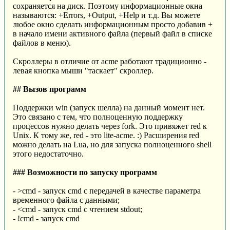
сохраняется на диск. Поэтому информационные окна
называются: +Errors, +Output, +Help и т.д. Вы можете
любое окно сделать информационным просто добавив +
в начало имени активного файла (первый файл в списке
файлов в меню).
Скроллеры в отличие от acme работают традиционно -
левая кнопка мыши "таскает" скроллер.
## Вызов программ
Поддержки win (запуск шелла) на данный момент нет.
Это связано с тем, что полноценную поддержку
процессов нужно делать через fork. Это привяжет red к
Unix. К тому же, red - это lite-acme. :) Расширения red
можно делать на Lua, но для запуска полноценного shell
этого недостаточно.
### Возможности по запуску программ
- >cmd - запуск cmd с передачей в качестве параметра
временного файла с данными;
- <cmd - запуск cmd с чтением stdout;
- !cmd - запуск cmd