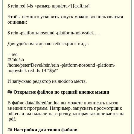
$ rein red [-fs <размер шрифта>] [файлы]
Чтобы немного ускорить запуск можно воспользоваться
опциями:
$ rein -platform-nosound -platform-nojoystick ...
Для удобства я делаю себе скрипт вида:
-- red
#!/bin/sh
/home/peter/Devel/rein/rein -platform-nosound -platform-
nojoystick red -fs 19 "$@"
И запускаю редактор из любого места.
## Открытие файлов по средней кнопке мыши
В файле data/lib/red/uri.lua вы можете прописать вызов
внешних программ. Например, запускать просмотрщик
pdf если вы нажали на строчку, которая заканчивается на
.pdf.
## Настройки для типов файлов