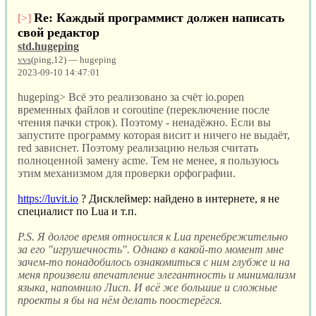
Re: Каждый программист должен написать
[>]
свой редактор
std.hugeping
vvs
(ping,12) — hugeping
2023-09-10 14:47:01
hugeping> Всё это реализовано за счёт io.popen
временных файлов и coroutine (переключение после
чтения пачки строк). Поэтому - ненадёжно. Если вы
запустите программу которая висит и ничего не выдаёт,
red зависнет. Поэтому реализацию нельзя считать
полноценной замену acme. Тем не менее, я пользуюсь
этим механизмом для проверки орфографии.
https://luvit.io
? Дисклеймер: найдено в интернете, я не
специалист по Lua и т.п.
P.S. Я долгое время относился к Lua пренебрежительно
за его "игрушечность". Однако в какой-то момент мне
зачем-то понадобилось ознакомиться с ним глубже и на
меня произвели впечатление элегантность и минимализм
языка, напомнило Лисп. И всё же большие и сложные
проекты я бы на нём делать поостерёгся.