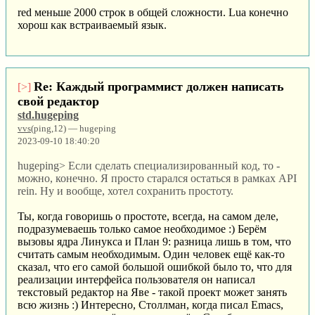
red меньше 2000 строк в общей сложности. Lua конечно
хорош как встраиваемый язык.
Re: Каждый программист должен написать
[>]
свой редактор
std.hugeping
vvs
(ping,12) — hugeping
2023-09-10 18:40:20
hugeping> Если сделать специализированный код, то -
можно, конечно. Я просто старался остаться в рамках API
rein. Ну и вообще, хотел сохранить простоту.
Ты, когда говоришь о простоте, всегда, на самом деле,
подразумеваешь только самое необходимое :) Берём
вызовы ядра Линукса и План 9: разница лишь в том, что
считать самым необходимым. Один человек ещё как-то
сказал, что его самой большой ошибкой было то, что для
реализации интерфейса пользователя он написал
текстовый редактор на Яве - такой проект может занять
всю жизнь :) Интересно, Столлман, когда писал Emacs,