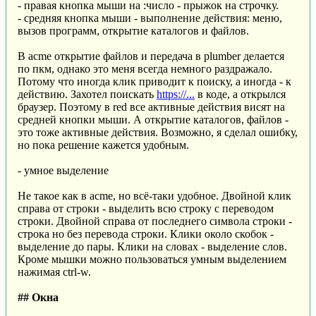
- правая кнопка мыши на :число - прыжок на строчку.
- средняя кнопка мыши - выполнение действия: меню,
вызов программ, открытие каталогов и файлов.
В acme открытие файлов и передача в plumber делается
по пкм, однако это меня всегда немного раздражало.
Потому что иногда клик приводит к поиску, а иногда - к
действию. Захотел поискать
https://...
в коде, а открылся
браузер. Поэтому в red все активные действия висят на
средней кнопки мыши. А открытие каталогов, файлов -
это тоже активные действия. Возможно, я сделал ошибку,
но пока решение кажется удобным.
- умное выделение
Не такое как в acme, но всё-таки удобное. Двойной клик
справа от строки - выделить всю строку с переводом
строки. Двойной справа от последнего символа строки -
строка но без перевода строки. Клики около скобок -
выделение до пары. Клики на словах - выделение слов.
Кроме мышки можно пользоваться умным выделением
нажимая ctrl-w.
## Окна