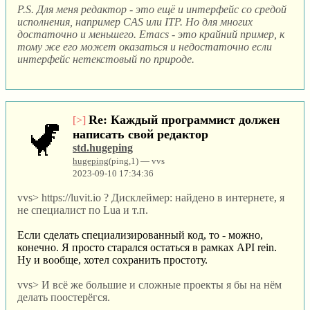
P.S. Для меня редактор - это ещё и интерфейс со средой
исполнения, например CAS или ITP. Но для многих
достаточно и меньшего. Emacs - это крайний пример, к
тому же его может оказаться и недостаточно если
интерфейс нетекстовый по природе.
Re: Каждый программист должен
[>]
написать свой редактор
std.hugeping
hugeping
(ping,1) — vvs
2023-09-10 17:34:36
vvs> https://luvit.io ? Дисклеймер: найдено в интернете, я
не специалист по Lua и т.п.
Если сделать специализированный код, то - можно,
конечно. Я просто старался остаться в рамках API rein.
Ну и вообще, хотел сохранить простоту.
vvs> И всё же большие и сложные проекты я бы на нём
делать поостерёгся.