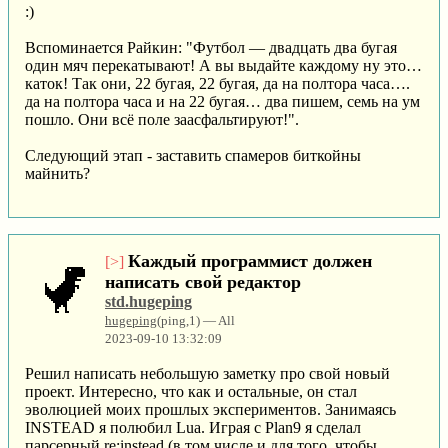
:)
Вспоминается Райкин: "Футбол — двадцать два бугая
один мяч перекатывают! А вы выдайте каждому ну это…
каток! Так они, 22 бугая, 22 бугая, да на полтора часа….
да на полтора часа и на 22 бугая… два пишем, семь на ум
пошло. Они всё поле заасфальтируют!".
Следующий этап - заставить спамеров биткойны
майнить?
Каждый программист должен
[>]
написать свой редактор
std.hugeping
hugeping
(ping,1) — All
2023-09-10 13:32:09
Решил написать небольшую заметку про свой новый
проект. Интересно, что как и остальные, он стал
эволюцией моих прошлых экспериментов. Занимаясь
INSTEAD я полюбил Lua. Играя с Plan9 я сделал
парсерный re:instead (в том числе и для того, чтобы