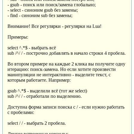
- gsub - поиск или поиск/замена глобально;
- select - синоним gsub без замены;
- find - синоним sub без замены;
Внимание! Все регулярки - регулярки на Lua!
Примеры:
select ^.*$ - выбрать всё
sub /^/ / - построчно добавлять в начало строки 4 пробела.
Во втором примере на каждые 2 клика вы получите одну
итерацию: поиск-замена. Но если хотите произвести
манипуляции не интерактивно - выделите текст, с
которым работаете. Например:
gsub ^.*$ - выделили всё (тот же select)
sub /^/ / - отработали по выделению.
Доступна форма записи поиска с / - если нужно работать
с пробелами:
select / / - выбрать 2 пробела.
Другие встроенные команды: