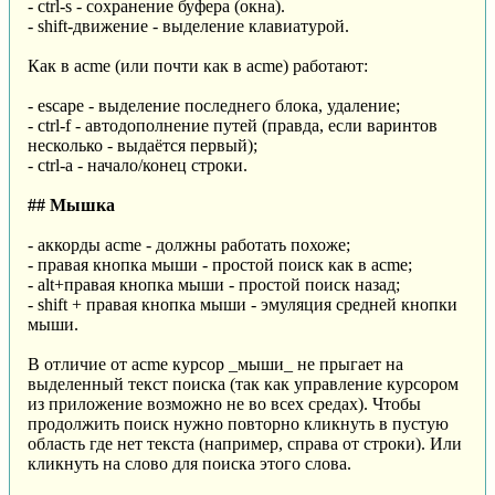
- ctrl-s - сохранение буфера (окна).
- shift-движение - выделение клавиатурой.
Как в acme (или почти как в acme) работают:
- escape - выделение последнего блока, удаление;
- ctrl-f - автодополнение путей (правда, если варинтов
несколько - выдаётся первый);
- ctrl-a - начало/конец строки.
## Мышка
- аккорды acme - должны работать похоже;
- правая кнопка мыши - простой поиск как в acme;
- alt+правая кнопка мыши - простой поиск назад;
- shift + правая кнопка мыши - эмуляция средней кнопки
мыши.
В отличие от acme курсор _мыши_ не прыгает на
выделенный текст поиска (так как управление курсором
из приложение возможно не во всех средах). Чтобы
продолжить поиск нужно повторно кликнуть в пустую
область где нет текста (например, справа от строки). Или
кликнуть на слово для поиска этого слова.