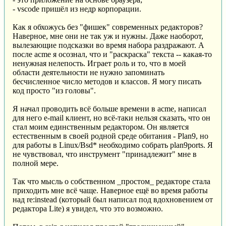
- vscode пришёл из недр корпорации.
Как я обхожусь без "фишек" современных редакторов?
Наверное, мне они не так уж и нужны. Даже наоборот,
вылезающие подсказки во время набора раздражают. А
после acme я осознал, что и "раскраска" текста -- какая-то
ненужная нелепость. Играет роль и то, что в моей
области деятельности не нужно запоминать
бесчисленное число методов и классов. Я могу писать
код просто "из головы".
Я начал проводить всё больше времени в acme, написал
для него e-mail клиент, но всё-таки нельзя сказать, что он
стал моим единственным редактором. Он является
естественным в своей родной среде обитания - Plan9, но
для работы в Linux/Bsd* необходимо собрать plan9ports. Я
не чувствовал, что инструмент "принадлежит" мне в
полной мере.
Так что мысль о собственном _простом_ редакторе стала
приходить мне всё чаще. Наверное ещё во время работы
над re:instead (который был написал под вдохновением от
редактора Lite) я увидел, что это возможно.