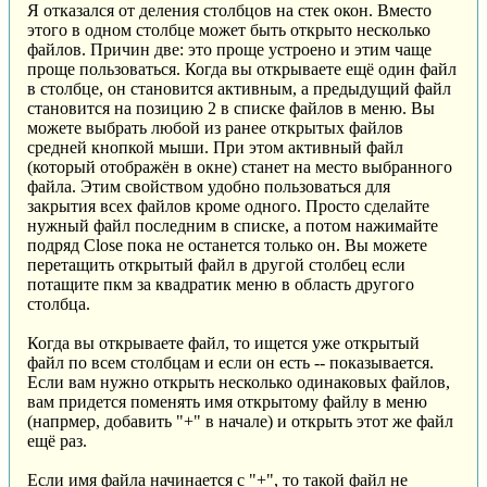
Я отказался от деления столбцов на стек окон. Вместо
этого в одном столбце может быть открыто несколько
файлов. Причин две: это проще устроено и этим чаще
проще пользоваться. Когда вы открываете ещё один файл
в столбце, он становится активным, а предыдущий файл
становится на позицию 2 в списке файлов в меню. Вы
можете выбрать любой из ранее открытых файлов
средней кнопкой мыши. При этом активный файл
(который отображён в окне) станет на место выбранного
файла. Этим свойством удобно пользоваться для
закрытия всех файлов кроме одного. Просто сделайте
нужный файл последним в списке, а потом нажимайте
подряд Close пока не останется только он. Вы можете
перетащить открытый файл в другой столбец если
потащите пкм за квадратик меню в область другого
столбца.
Когда вы открываете файл, то ищется уже открытый
файл по всем столбцам и если он есть -- показывается.
Если вам нужно открыть несколько одинаковых файлов,
вам придется поменять имя открытому файлу в меню
(напрмер, добавить "+" в начале) и открыть этот же файл
ещё раз.
Если имя файла начинается с "+", то такой файл не