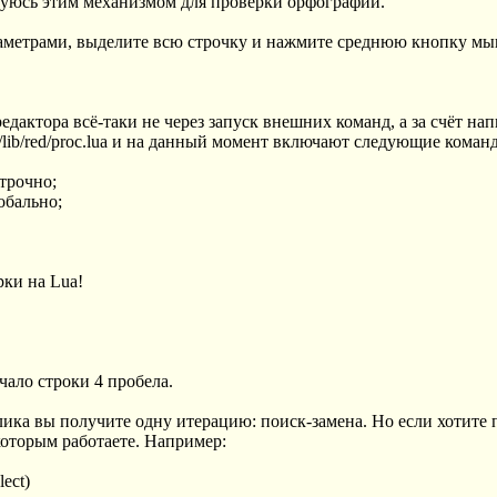
ьзуюсь этим механизмом для проверки орфографии.
раметрами, выделите всю строчку и нажмите среднюю кнопку м
актора всё-таки не через запуск внешних команд, а за счёт нап
/lib/red/proc.lua и на данный момент включают следующие коман
строчно;
обально;
рки на Lua!
ачало строки 4 пробела.
лика вы получите одну итерацию: поиск-замена. Но если хотите
 которым работаете. Например:
lect)