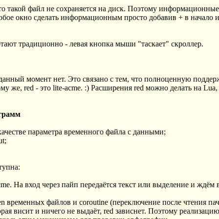
 то такой файл не сохраняется на диск. Поэтому информационные 
 любое окно сделать информационным просто добавив + в начало
тают традиционно - левая кнопка мыши "таскает" скроллер.
данный момент нет. Это связано с тем, что полноценную поддер
ому же, red - это lite-acme. :) Расширения red можно делать на Lua
ограмм
 качестве параметра временного файла с данными;
t;
тупна:
acme. На вход через пайп передаётся текст или выделение и ждём 
pen временных файлов и coroutine (переключение после чтения па
рая висит и ничего не выдаёт, red зависнет. Поэтому реализаци