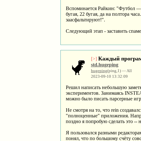
Вспоминается Райкин: "Футбол — 
бугая, 22 бугая, да на полтора ча
заасфальтируют!".
Следующий этап - заставить спам
Каждый програм
[>]
std.hugeping
hugeping
(ping,1) — All
2023-09-10 13:32:09
Решил написать небольшую заметк
экспериментов. Занимаясь INSTEAD 
можно было писать парсерные игры 
Не смотря на то, что rein создава
"полноценные" приложения. Наприм
поздно я попробую сделать это -- 
Я пользовался разными редакторам
понял, что по большому счёту со