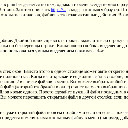
а в plumber делается по пкм, однако это меня всегда немного ра
ействию. Захотел поискать
https://...
в коде, а открылся браузер. По
открытие каталогов, файлов - это тоже активные действия. Возм
удобное. Двойной клик справа от строки - выделить всю строку 
рока но без перевода строки. Клики около скобок - выделение до
но пользоваться умным выделением нажимая ctrl-w.
на стек окон. Вместо этого в одном столбце может быть открыто 
 пользоваться. Когда вы открываете ещё один файл в столбце, о
озицию 2 в списке файлов в меню. Вы можете выбрать любой из
 файл (который отображён в окне) станет на место выбранного
айлов кроме одного. Просто сделайте нужный файл последним в 
н. Вы можете перетащить открытый файл в другой столбец если п
тся уже открытый файл по всем столбцам и если он есть -- пока
 придется поменять имя открытому файлу в меню (напрмер, добав