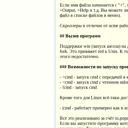
Если имя файла начинается с "+",
+Output, +Help и т.д. Вы можете
файл в списке файлов в меню).
Скроллеры в отличие от acme рабо
## Вызов программ
Поддержки win (запуск шелла) на 
fork. Это привяжет red к Unix. К т
этого недостаточно.
### Возможности по запуску пр
- >cmd - запуск cmd с передачей в
- <cmd - запуск cmd с чтением stdou
- !cmd - запуск cmd
Кроме того для Linux всё-таки дос
- |cmd - работает примерно как в 
Всё это реализовано за счёт io.po
Если вы запустите программу кото