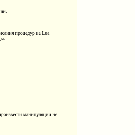
ыши.
исания процедур на Lua.
ды:
 произвести манипуляции не