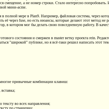
ся смещение, а не номер строки. Стало интересно попробовать. И
 свой мини-acme.
в полной мере в Plan9. Например, файловая система, через кот
ь её через fuse, но есть нюансы, которые делают этот метод не 
ор, в котором мог бы делать свою повседневную работу. В качес
отового состояния и смержен в master ветку проекта rein. Редак
ться "широкой" публике, но я всё-таки решил написать этот тек
т многие привычные комбинации клавиш:
, вставка;
о тексту во всех направления;
ексту по странично;