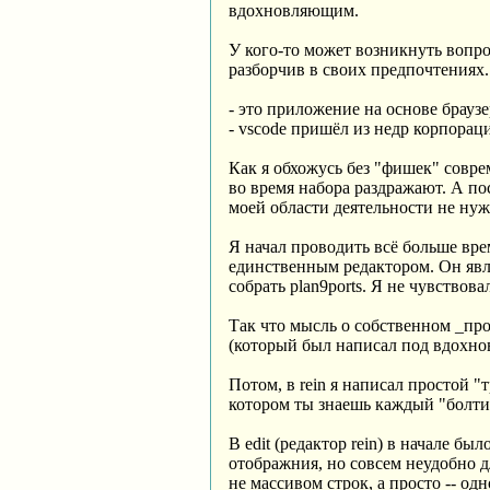
вдохновляющим.
У кого-то может возникнуть вопро
разборчив в своих предпочтениях. 
- это приложение на основе браузе
- vscode пришёл из недр корпорац
Как я обхожусь без "фишек" совр
во время набора раздражают. А посл
моей области деятельности не нуж
Я начал проводить всё больше врем
единственным редактором. Он явля
собрать plan9ports. Я не чувствов
Так что мысль о собственном _прос
(который был написал под вдохнове
Потом, в rein я написал простой 
котором ты знаешь каждый "болт
В edit (редактор rein) в начале б
отображния, но совсем неудобно д
не массивом строк, а просто -- од