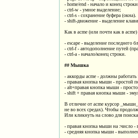
- home/end - начало и конец строки
- ctrl-w - умное выделение;
- ctrl-s - сохранение буфера (окна).
- shift-движение - выделение клав
Как в acme (или почти как в acme)
- escape - выделение последнего бл
- ctrl-f - автодополнение путей (п
- ctrl-a - начало/конец строки.
## Мышка
- аккорды acme - должны работать
- правая кнопка мыши - простой п
- alt+правая кнопка мыши - просто
- shift + правая кнопка мыши - э
В отличие от acme курсор _мыши_
не во всех средах). Чтобы продолж
Или кликнуть на слово для поиска
- правая кнопка мыши на :число -
- средняя кнопка мыши - выполнен