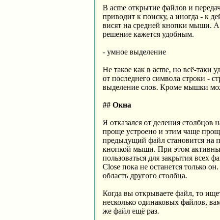
В acme открытие файлов и передач
приводит к поиску, а иногда - к д
висят на средней кнопки мыши. А 
решение кажется удобным.
- умное выделение
Не такое как в acme, но всё-таки 
от последнего символа строки - ст
выделение слов. Кроме мышки мож
## Окна
Я отказался от деления столбцов 
проще устроено и этим чаще проще
предыдущий файл становится на п
кнопкой мыши. При этом активный
пользоваться для закрытия всех ф
Close пока не останется только о
область другого столбца.
Когда вы открываете файл, то ище
несколько одинаковых файлов, вам
же файл ещё раз.