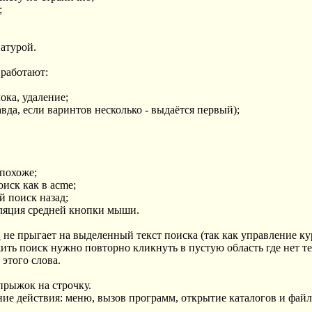
;
иатурой.
 работают:
ока, удаление;
равда, если варинтов несколько - выдаётся первый);
 похоже;
оиск как в acme;
й поиск назад;
муляция средней кнопки мыши.
 не прыгает на выделенный текст поиска (так как управление 
ить поиск нужно повторно кликнуть в пустую область где нет тек
 этого слова.
 прыжок на строчку.
ие действия: меню, вызов программ, открытие каталогов и файл