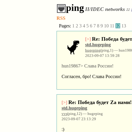
ping
II/IDEC networks ::
RSS
Pages:
1
2
3
4
5
6
7
8
9
10
11
12
13
Re: Победа буде
[>]
std.hugeping
hugeping
(ping,1) — hun198
2023-09-07 13:59:28
hun19867> Слава России!
Согласен, бро! Слава России!
Re: Победа будет Za нами!
[>]
std.hugeping
vvs
(ping,12) — hugeping
2023-09-07 23:13:29
:)