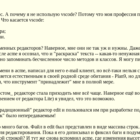
с. А почему я не использую vscode? Потому что моя профессия 
Что касается vscode:
ра;
ии.
еменных редакторов? Наверное, мне они не так уж и нужны. Даж
е acme я осознал, что и "раскраска" текста -- какая-то ненужная 
но запоминать бесчисленное число методов и классов. Я могу пи
ени в acme, написал для него e-mail клиент, но всё-таки нельзя с
ется естественным в своей родной среде обитания - Plan9, но д
ал, что инструмент "принадлежит" мне в полной мере.
том_ редакторе стала приходить мне всё чаще. Наверное ещё во в
нием от редактора Lite) я увидел, что это возможно.
"традиционный" редактор edit и пользовался им при разработке п
ик" было непередаваемым!
ыло много багов. Файл в edit был представлен в виде массива стро
ля редактирования. Пока я его дописывал и фиксил баги я подума
ной строкой? И тут же снова вспомнил acme, где изменения высот