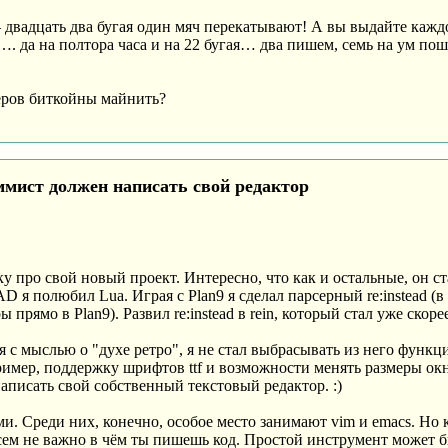
двадцать два бугая один мяч перекатывают! А вы выдайте каждо
са…. да на полтора часа и на 22 бугая… два пишем, семь на ум по
еров биткойны майнить?
мист должен написать свой редактор
у про свой новый проект. Интересно, что как и остальные, он 
я полюбил Lua. Играя с Plan9 я сделал парсерный re:instead (в 
прямо в Plan9). Развил re:instead в rein, который стал уже ско
лся с мыслью о "духе ретро", я не стал выбрасывать из него функ
ер, поддержку шрифтов ttf и возможности менять размеры окна 
написать свой собственный текстовый редактор. :)
и. Среди них, конечно, особое место занимают vim и emacs. Но к
всем не важно в чём ты пишешь код. Простой инструмент может 