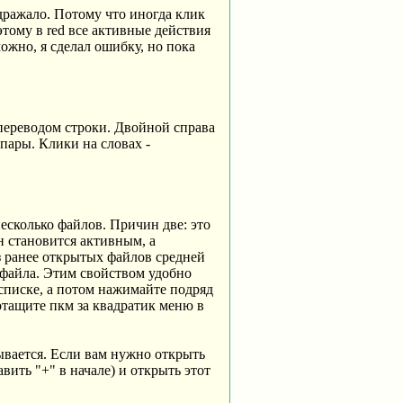
здражало. Потому что иногда клик
этому в red все активные действия
ожно, я сделал ошибку, но пока
с переводом строки. Двойной справа
 пары. Клики на словах -
несколько файлов. Причин две: это
н становится активным, а
 ранее открытых файлов средней
 файла. Этим свойством удобно
списке, а потом нажимайте подряд
отащите пкм за квадратик меню в
зывается. Если вам нужно открыть
ить "+" в начале) и открыть этот