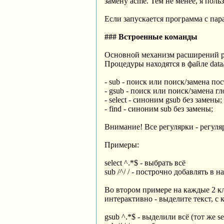
замену acme. Тем не менее, я пол
Если запускается программа с па
### Встроенные команды
Основной механизм расширений ред
Процедуры находятся в файле data
- sub - поиск или поиск/замена по
- gsub - поиск или поиск/замена гл
- select - синоним gsub без замены;
- find - синоним sub без замены;
Внимание! Все регулярки - регуля
Примеры:
select ^.*$ - выбрать всё
sub /^/ / - построчно добавлять в н
Во втором примере на каждые 2 к
интерактивно - выделите текст, с
gsub ^.*$ - выделили всё (тот же se