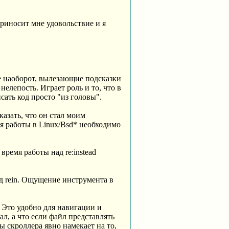
приносит мне удовольствие и я
е наоборот, вылезающие подсказки
нелепость. Играет роль и то, что в
сать код просто "из головы".
казать, что он стал моим
ля работы в Linux/Bsd* необходимо
ремя работы над re:instead
од rein. Ощущение инструмента в
к. Это удобно для навигации и
л, а что если файл представлять
ы скроллера явно намекает на то,