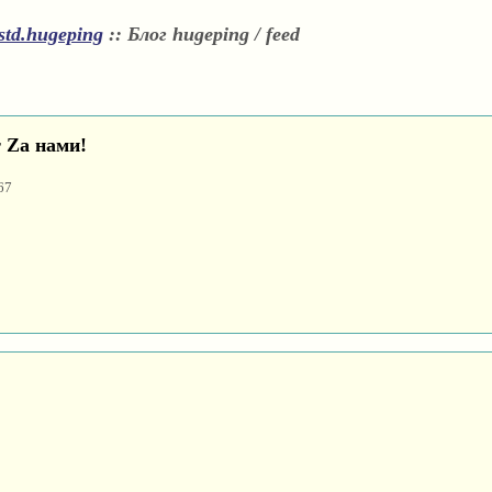
std.hugeping
::
Блог hugeping / feed
т Za нами!
67