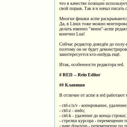
что в качестве позиции использует
свой порыв. Так я и начал писать
Многие фишки acme раскрываются 
Да, в Linux тоже можно монтироват
делать именно "мини"-acme редакт
конечно Lua!
Сейчас редактор доведён до полу-г
поэтому он не будет демонстрирова
заинтересуется кто-нибудь ещё.
Итак, особенности редактора red.
# RED -- Rein Editor
## Клавиши
В отличие от acme в red работаю
- ctrl-c/x/v - копирование, удаление
- ctrl-z - undo;
- ctrl-k - удаление до конца строки;
- стрелки курсора - перемещение п
- page down/up - перемещение по т