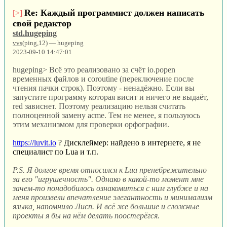
Re: Каждый программист должен написать
[>]
свой редактор
std.hugeping
vvs
(ping,12) — hugeping
2023-09-10 14:47:01
hugeping> Всё это реализовано за счёт io.popen
временных файлов и coroutine (переключение после
чтения пачки строк). Поэтому - ненадёжно. Если вы
запустите программу которая висит и ничего не выдаёт,
red зависнет. Поэтому реализацию нельзя считать
полноценной замену acme. Тем не менее, я пользуюсь
этим механизмом для проверки орфографии.
https://luvit.io
? Дисклеймер: найдено в интернете, я не
специалист по Lua и т.п.
P.S. Я долгое время относился к Lua пренебрежительно
за его "игрушечность". Однако в какой-то момент мне
зачем-то понадобилось ознакомиться с ним глубже и на
меня произвели впечатление элегантность и минимализм
языка, напомнило Лисп. И всё же большие и сложные
проекты я бы на нём делать поостерёгся.