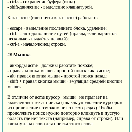
- ctrl-s - сохранение буфера (окна).
- shift-движение - выделение клавиатурой.
Как в acme (или почти как в acme) работают:
- escape - выделение последнего блока, удаление;
- ctrl-f - автодополнение путей (правда, если варинтов
несколько - выдаётся первый);
- ctrl-a - начало/конец строки.
## Мышка
- аккорды acme - должны работать похоже;
- правая кнопка мыши - простой поиск как в acme;
- alt+правая кнопка мыши - простой поиск назад;
- shift + правая кнопка мыши - эмуляция средней кнопки
мыши.
В отличие от acme курсор _мыши_ не прыгает на
выделенный текст поиска (так как управление курсором
из приложение возможно не во всех средах). Чтобы
продолжить поиск нужно повторно кликнуть в пустую
область где нет текста (например, справа от строки). Или
кликнуть на слово для поиска этого слова.