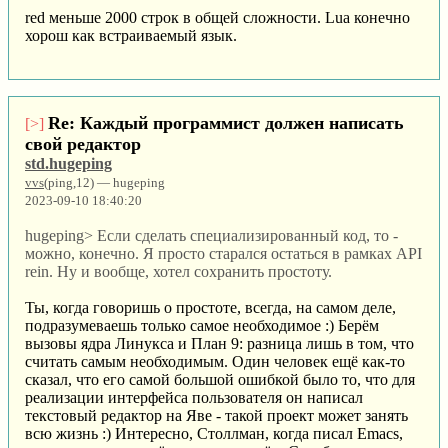
red меньше 2000 строк в общей сложности. Lua конечно
хорош как встраиваемый язык.
Re: Каждый программист должен написать
[>]
свой редактор
std.hugeping
vvs
(ping,12) — hugeping
2023-09-10 18:40:20
hugeping> Если сделать специализированный код, то -
можно, конечно. Я просто старался остаться в рамках API
rein. Ну и вообще, хотел сохранить простоту.
Ты, когда говоришь о простоте, всегда, на самом деле,
подразумеваешь только самое необходимое :) Берём
вызовы ядра Линукса и План 9: разница лишь в том, что
считать самым необходимым. Один человек ещё как-то
сказал, что его самой большой ошибкой было то, что для
реализации интерфейса пользователя он написал
текстовый редактор на Яве - такой проект может занять
всю жизнь :) Интересно, Столлман, когда писал Emacs,