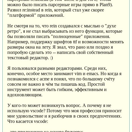
можно было писать парсерные игры прямо в Plan9).
Развил re:instead в rein, который стал уже скорее
"платформой" приложений.
Не смотря на то, что rein создавался с мыслью о "духе
ретро", я не стал выбрасывать из него функции, которые
бы позволяли писать "полноценные" приложения.
Например, поддержку шрифтов ttf и возможности менять
размеры окна на лету. Я знал, что рано или поздно я
попробую сделать это -- написать свой собственный
текстовый редактор. :)
Я пользовался разными редакторами. Среди них,
конечно, особое место занимают vim и emacs. Но когда я
познакомился с acme я понял, что по большому счёту
совсем не важно в чём ты пишешь код. Простой
инструмент может быть гибким, эффективным и
вдохновляющим.
У кого-то может возникнуть вопрос. А почему я не
использую vscode? Потому что моя профессия приносит
мне удовольствие и я разборчив в своих предпочтениях.
Что касается vscode:
- это приложение на основе браузера;