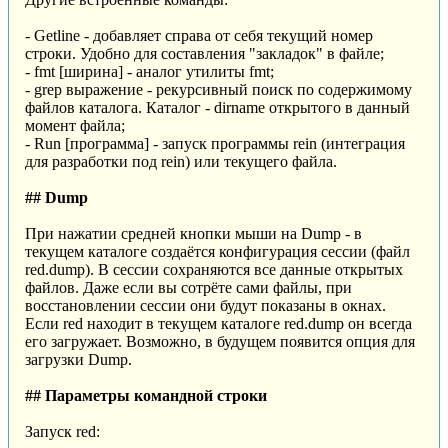
- Getline - добавляет справа от себя текущий номер
строки. Удобно для составления "закладок" в файле;
- fmt [ширина] - аналог утилиты fmt;
- grep выражение - рекурсивный поиск по содержимому
файлов каталога. Каталог - dirname открытого в данный
момент файла;
- Run [программа] - запуск программы rein (интеграция
для разработки под rein) или текущего файла.
## Dump
При нажатии средней кнопки мыши на Dump - в
текущем каталоге создаётся конфигурация сессии (файл
red.dump). В сессии сохраняются все данные открытых
файлов. Даже если вы сотрёте сами файлы, при
восстановлении сессии они будут показаны в окнах.
Если red находит в текущем каталоге red.dump он всегда
его загружает. Возможно, в будущем появится опция для
загрузки Dump.
## Параметры командной строки
Запуск red: