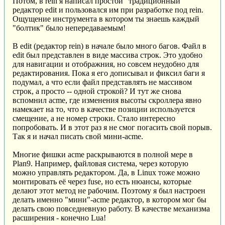
Потом, в rein я написал простой "традиционный"
редактор edit и пользовался им при разработке под rein.
Ощущение инструмента в котором ты знаешь каждый
"болтик" было непередаваемым!
В edit (редактор rein) в начале было много багов. Файл в
edit был представлен в виде массива строк. Это удобно
для навигации и отображния, но совсем неудобно для
редактирования. Пока я его дописывал и фиксил баги я
подумал, а что если файл представлять не массивом
строк, а просто -- одной строкой? И тут же снова
вспомнил acme, где изменения высоты скроллера явно
намекает на то, что в качестве позиции используется
смещение, а не номер строки. Стало интересно
попробовать. И в этот раз я не смог погасить свой порыв.
Так я и начал писать свой мини-acme.
Многие фишки acme раскрываются в полной мере в
Plan9. Например, файловая система, через которую
можно управлять редактором. Да, в Linux тоже можно
монтировать её через fuse, но есть нюансы, которые
делают этот метод не рабочим. Поэтому я был настроен
делать именно "мини"-acme редактор, в котором мог бы
делать свою повседневную работу. В качестве механизма
расширения - конечно Lua!