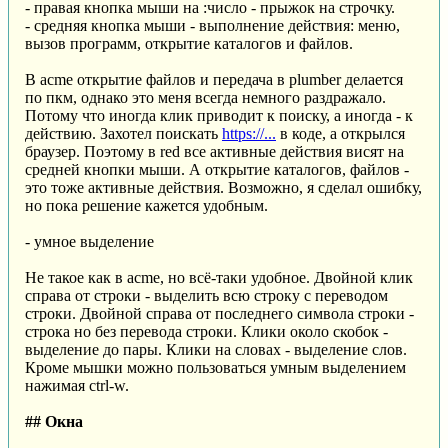
- правая кнопка мыши на :число - прыжок на строчку.
- средняя кнопка мыши - выполнение действия: меню,
вызов программ, открытие каталогов и файлов.
В acme открытие файлов и передача в plumber делается
по пкм, однако это меня всегда немного раздражало.
Потому что иногда клик приводит к поиску, а иногда - к
действию. Захотел поискать
https://...
в коде, а открылся
браузер. Поэтому в red все активные действия висят на
средней кнопки мыши. А открытие каталогов, файлов -
это тоже активные действия. Возможно, я сделал ошибку,
но пока решение кажется удобным.
- умное выделение
Не такое как в acme, но всё-таки удобное. Двойной клик
справа от строки - выделить всю строку с переводом
строки. Двойной справа от последнего символа строки -
строка но без перевода строки. Клики около скобок -
выделение до пары. Клики на словах - выделение слов.
Кроме мышки можно пользоваться умным выделением
нажимая ctrl-w.
## Окна