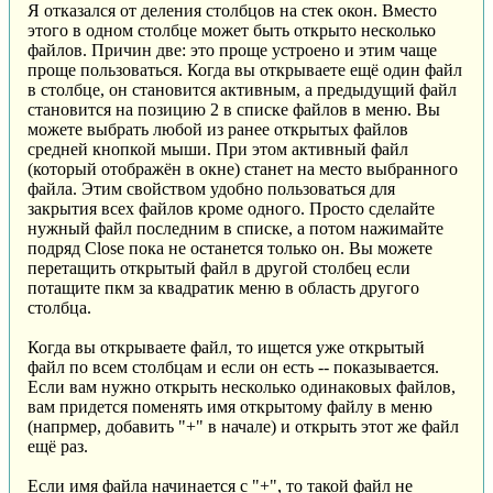
Я отказался от деления столбцов на стек окон. Вместо
этого в одном столбце может быть открыто несколько
файлов. Причин две: это проще устроено и этим чаще
проще пользоваться. Когда вы открываете ещё один файл
в столбце, он становится активным, а предыдущий файл
становится на позицию 2 в списке файлов в меню. Вы
можете выбрать любой из ранее открытых файлов
средней кнопкой мыши. При этом активный файл
(который отображён в окне) станет на место выбранного
файла. Этим свойством удобно пользоваться для
закрытия всех файлов кроме одного. Просто сделайте
нужный файл последним в списке, а потом нажимайте
подряд Close пока не останется только он. Вы можете
перетащить открытый файл в другой столбец если
потащите пкм за квадратик меню в область другого
столбца.
Когда вы открываете файл, то ищется уже открытый
файл по всем столбцам и если он есть -- показывается.
Если вам нужно открыть несколько одинаковых файлов,
вам придется поменять имя открытому файлу в меню
(напрмер, добавить "+" в начале) и открыть этот же файл
ещё раз.
Если имя файла начинается с "+", то такой файл не