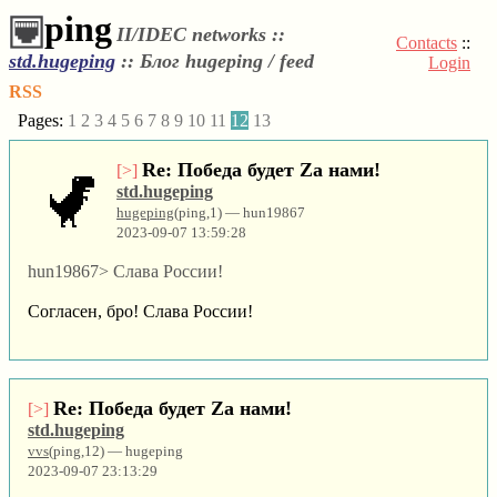
ping
II/IDEC networks ::
Contacts
::
std.hugeping
::
Блог hugeping / feed
Login
RSS
Pages:
1
2
3
4
5
6
7
8
9
10
11
12
13
Re: Победа будет Za нами!
[>]
std.hugeping
hugeping
(ping,1) — hun19867
2023-09-07 13:59:28
hun19867> Слава России!
Согласен, бро! Слава России!
Re: Победа будет Za нами!
[>]
std.hugeping
vvs
(ping,12) — hugeping
2023-09-07 23:13:29