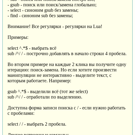
- gsub - поиск или поиск/замена глобально;
- select - синоним gsub без замены;
- find - синоним sub без замены;
Внимание! Все регулярки - регулярки на Lua!
Примеры:
select ^.*$ - выбрать всё
sub /^/ / - построчно добавлять в начало строки 4 пробела.
Во втором примере на каждые 2 клика вы получите одну
итерацию: поиск-замена. Но если хотите произвести
манипуляции не интерактивно - выделите текст, с
которым работаете. Например:
gsub ^.*$ - выделили всё (тот же select)
sub /^/ / - отработали по выделению.
Доступна форма записи поиска с / - если нужно работать
с пробелами:
select / / - выбрать 2 пробела.
Другие встроенные команды: