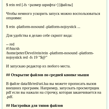
$ rein red [-fs <размер шрифта>] [файлы]
Чтобы немного ускорить запуск можно воспользоваться
опциями:
$ rein -platform-nosound -platform-nojoystick ...
Для удобства я делаю себе скрипт вида:
-- red
#!/bin/sh
/home/peter/Devel/rein/rein -platform-nosound -platform-
nojoystick red -fs 19 "$@"
И запускаю редактор из любого места.
## Открытие файлов по средней кнопке мыши
В файле data/lib/red/uri.lua вы можете прописать вызов
внешних программ. Например, запускать просмотрщик
pdf если вы нажали на строчку, которая заканчивается на
.pdf.
## Настройки для типов файлов