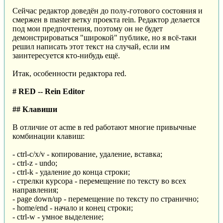
Сейчас редактор доведён до полу-готового состояния и
смержен в master ветку проекта rein. Редактор делается
под мои предпочтения, поэтому он не будет
демонстрироваться "широкой" публике, но я всё-таки
решил написать этот текст на случай, если им
заинтересуется кто-нибудь ещё.
Итак, особенности редактора red.
# RED -- Rein Editor
## Клавиши
В отличие от acme в red работают многие привычные
комбинации клавиш:
- ctrl-c/x/v - копирование, удаление, вставка;
- ctrl-z - undo;
- ctrl-k - удаление до конца строки;
- стрелки курсора - перемещение по тексту во всех
направления;
- page down/up - перемещение по тексту по странично;
- home/end - начало и конец строки;
- ctrl-w - умное выделение;