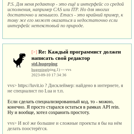
P.S. Для меня редактор - это ещё и интерфейс со средой
исполнения, например CAS или ITP. Но для многих
достаточно и меньшего. Emacs - это крайний пример, к
тому же его может оказаться и недостаточно если
интерфейс нетекстовый по природе.
Re: Каждый программист должен
[>]
написать свой редактор
std.hugeping
hugeping
(ping,1) — vvs
2023-09-10 17:34:36
vvs> https://luvit.io ? Дисклеймер: найдено в интернете, я
не специалист по Lua и т.п.
Если сделать специализированный код, то - можно,
конечно. Я просто старался остаться в рамках API rein.
Ну и вообще, хотел сохранить простоту.
vvs> И всё же большие и сложные проекты я бы на нём
делать поостерёгся.