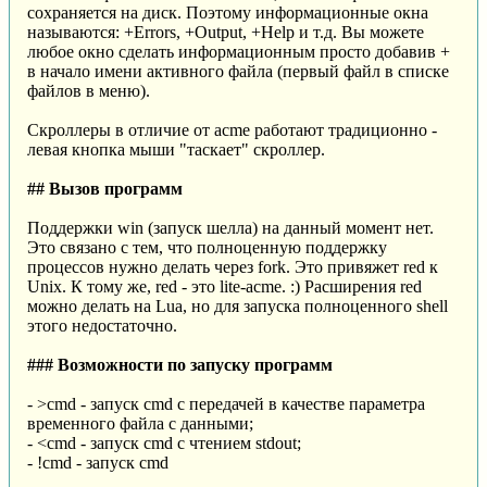
сохраняется на диск. Поэтому информационные окна
называются: +Errors, +Output, +Help и т.д. Вы можете
любое окно сделать информационным просто добавив +
в начало имени активного файла (первый файл в списке
файлов в меню).
Скроллеры в отличие от acme работают традиционно -
левая кнопка мыши "таскает" скроллер.
## Вызов программ
Поддержки win (запуск шелла) на данный момент нет.
Это связано с тем, что полноценную поддержку
процессов нужно делать через fork. Это привяжет red к
Unix. К тому же, red - это lite-acme. :) Расширения red
можно делать на Lua, но для запуска полноценного shell
этого недостаточно.
### Возможности по запуску программ
- >cmd - запуск cmd с передачей в качестве параметра
временного файла с данными;
- <cmd - запуск cmd с чтением stdout;
- !cmd - запуск cmd