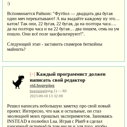
:)
Вспоминается Райкин: "Футбол — двадцать два бугая
один мяч перекатывают! А вы выдайте каждому ну это…
каток! Так они, 22 бугая, 22 бугая, да на полтора часа….
да на полтора часа и на 22 бугая… два пишем, семь на ум
пошло. Они всё поле заасфальтируют!".
Следующий этап - заставить спамеров биткойны
майнить?
Каждый программист должен
[>]
написать свой редактор
std.hugeping
hugeping
(ping,1) — All
2023-09-10 13:32:09
Решил написать небольшую заметку про свой новый
проект. Интересно, что как и остальные, он стал
эволюцией моих прошлых экспериментов. Занимаясь
INSTEAD я полюбил Lua. Играя с Plan9 я сделал
парсерный re:instead (в том числе и для того, чтобы