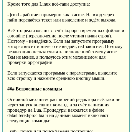
Кроме того для Linux всё-таки доступна:
- |cmd - работает примерно как в acme. На вход через
пайп передаётся текст или выделение и ждём выхода.
Всё это реализовано за счёт io.popen временных файлов и
coroutine (переключение после чтения пачки строк).
Поэтому - ненадёжно. Если вы запустите программу
которая висит и ничего не выдаёт, red зависнет. Поэтому
реализацию нельзя считать полноценной замену acme.
Тем не менее, я пользуюсь этим механизмом для
проверки орфографии.
Если запускается программа с параметрами, выделите
всю строчку и нажмите среднюю кнопку мыши.
### Встроенные команды
Основной механизм расширений редактора всё-таки не
через запуск внешних команд, а за счёт написания
процедур на Lua. Процедуры находятся в файле
data/lib/red/proc.lua и на данный момент включают
следующие команды:
- sub - поиск или поиск/замена построчно;