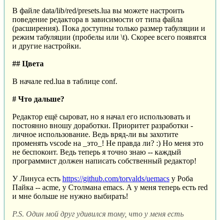
В файле data/lib/red/presets.lua вы можете настроить
поведение редактора в зависимости от типа файла
(расширения). Пока доступны только размер табуляции и
режим табуляции (пробелы или \t). Скорее всего появятся
и другие настройки.
## Цвета
В начале red.lua в таблице conf.
# Что дальше?
Редактор ещё сыроват, но я начал его использовать и
постоянно вношу доработки. Приоритет разработки -
личное использование. Ведь вряд-ли вы захотите
променять vscode на _это_! Не правда ли? :) Но меня это
не беспокоит. Ведь теперь я точно знаю -- каждый
программист должен написать собственный редактор!
У Линуса есть
https://github.com/torvalds/uemacs
у Роба
Пайка -- acme, у Столмана emacs. А у меня теперь есть red
и мне больше не нужно выбирать!
P.S. Один мой друг удивился тому, что у меня есть