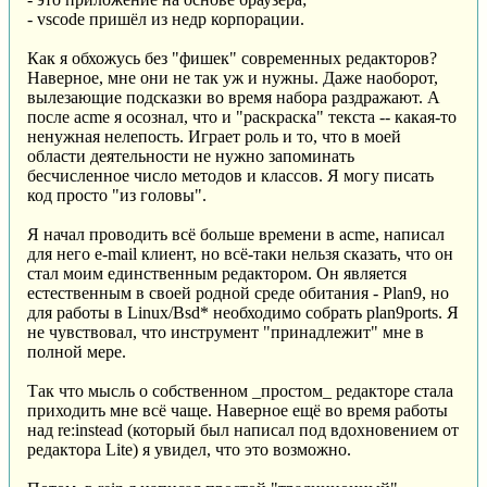
- vscode пришёл из недр корпорации.
Как я обхожусь без "фишек" современных редакторов?
Наверное, мне они не так уж и нужны. Даже наоборот,
вылезающие подсказки во время набора раздражают. А
после acme я осознал, что и "раскраска" текста -- какая-то
ненужная нелепость. Играет роль и то, что в моей
области деятельности не нужно запоминать
бесчисленное число методов и классов. Я могу писать
код просто "из головы".
Я начал проводить всё больше времени в acme, написал
для него e-mail клиент, но всё-таки нельзя сказать, что он
стал моим единственным редактором. Он является
естественным в своей родной среде обитания - Plan9, но
для работы в Linux/Bsd* необходимо собрать plan9ports. Я
не чувствовал, что инструмент "принадлежит" мне в
полной мере.
Так что мысль о собственном _простом_ редакторе стала
приходить мне всё чаще. Наверное ещё во время работы
над re:instead (который был написал под вдохновением от
редактора Lite) я увидел, что это возможно.