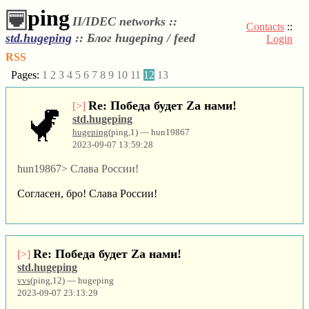
ping
II/IDEC networks ::
Contacts
::
std.hugeping
::
Блог hugeping / feed
Login
RSS
Pages:
1
2
3
4
5
6
7
8
9
10
11
12
13
Re: Победа будет Za нами!
[>]
std.hugeping
hugeping
(ping,1) — hun19867
2023-09-07 13:59:28
hun19867> Слава России!
Согласен, бро! Слава России!
Re: Победа будет Za нами!
[>]
std.hugeping
vvs
(ping,12) — hugeping
2023-09-07 23:13:29