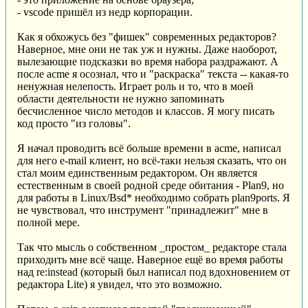
- vscode пришёл из недр корпорации.
Как я обхожусь без "фишек" современных редакторов?
Наверное, мне они не так уж и нужны. Даже наоборот,
вылезающие подсказки во время набора раздражают. А
после acme я осознал, что и "раскраска" текста -- какая-то
ненужная нелепость. Играет роль и то, что в моей
области деятельности не нужно запоминать
бесчисленное число методов и классов. Я могу писать
код просто "из головы".
Я начал проводить всё больше времени в acme, написал
для него e-mail клиент, но всё-таки нельзя сказать, что он
стал моим единственным редактором. Он является
естественным в своей родной среде обитания - Plan9, но
для работы в Linux/Bsd* необходимо собрать plan9ports. Я
не чувствовал, что инструмент "принадлежит" мне в
полной мере.
Так что мысль о собственном _простом_ редакторе стала
приходить мне всё чаще. Наверное ещё во время работы
над re:instead (который был написал под вдохновением от
редактора Lite) я увидел, что это возможно.