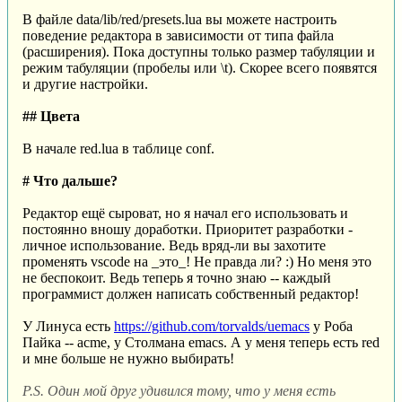
В файле data/lib/red/presets.lua вы можете настроить
поведение редактора в зависимости от типа файла
(расширения). Пока доступны только размер табуляции и
режим табуляции (пробелы или \t). Скорее всего появятся
и другие настройки.
## Цвета
В начале red.lua в таблице conf.
# Что дальше?
Редактор ещё сыроват, но я начал его использовать и
постоянно вношу доработки. Приоритет разработки -
личное использование. Ведь вряд-ли вы захотите
променять vscode на _это_! Не правда ли? :) Но меня это
не беспокоит. Ведь теперь я точно знаю -- каждый
программист должен написать собственный редактор!
У Линуса есть
https://github.com/torvalds/uemacs
у Роба
Пайка -- acme, у Столмана emacs. А у меня теперь есть red
и мне больше не нужно выбирать!
P.S. Один мой друг удивился тому, что у меня есть