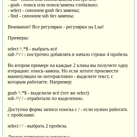
- gsub - поиск или поиск/замена глобально;
- select - синоним gsub без замены;
- find - синоним sub без замены;
Внимание! Все регулярки - регулярки на Lua!
Примеры:
select ^.*$ - выбрать всё
sub /^/ / - построчно добавлять в начало строки 4 пробела.
Во втором примере на каждые 2 клика вы получите одну
итерацию: поиск-замена. Но если хотите произвести
манипуляции не интерактивно - выделите текст, с
которым работаете. Например:
gsub ^.*$ - выделили всё (тот же select)
sub /^/ / - отработали по выделению.
Доступна форма записи поиска с / - если нужно работать
с пробелами:
select / / - выбрать 2 пробела.
Другие встроенные команды: