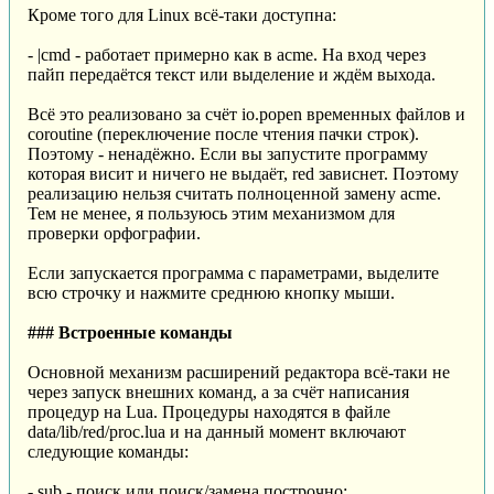
Кроме того для Linux всё-таки доступна:
- |cmd - работает примерно как в acme. На вход через
пайп передаётся текст или выделение и ждём выхода.
Всё это реализовано за счёт io.popen временных файлов и
coroutine (переключение после чтения пачки строк).
Поэтому - ненадёжно. Если вы запустите программу
которая висит и ничего не выдаёт, red зависнет. Поэтому
реализацию нельзя считать полноценной замену acme.
Тем не менее, я пользуюсь этим механизмом для
проверки орфографии.
Если запускается программа с параметрами, выделите
всю строчку и нажмите среднюю кнопку мыши.
### Встроенные команды
Основной механизм расширений редактора всё-таки не
через запуск внешних команд, а за счёт написания
процедур на Lua. Процедуры находятся в файле
data/lib/red/proc.lua и на данный момент включают
следующие команды:
- sub - поиск или поиск/замена построчно;