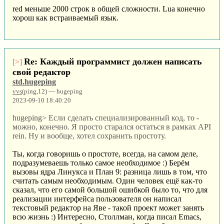
red меньше 2000 строк в общей сложности. Lua конечно
хорош как встраиваемый язык.
Re: Каждый программист должен написать
[>]
свой редактор
std.hugeping
vvs
(ping,12) — hugeping
2023-09-10 18:40:20
hugeping> Если сделать специализированный код, то -
можно, конечно. Я просто старался остаться в рамках API
rein. Ну и вообще, хотел сохранить простоту.
Ты, когда говоришь о простоте, всегда, на самом деле,
подразумеваешь только самое необходимое :) Берём
вызовы ядра Линукса и План 9: разница лишь в том, что
считать самым необходимым. Один человек ещё как-то
сказал, что его самой большой ошибкой было то, что для
реализации интерфейса пользователя он написал
текстовый редактор на Яве - такой проект может занять
всю жизнь :) Интересно, Столлман, когда писал Emacs,