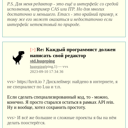
P.S. Для меня редактор - это ещё и интерфейс со средой
исполнения, например CAS или ITP. Но для многих
достаточно и меньшего. Emacs - это крайний пример, к
тому же его может оказаться и недостаточно если
интерфейс нетекстовый по природе.
Re: Каждый программист должен
[>]
написать свой редактор
std.hugeping
hugeping
(ping,1) — vvs
2023-09-10 17:34:36
vvs> https://luvit.io ? Дисклеймер: найдено в интернете, я
не специалист по Lua и т.п.
Если сделать специализированный код, то - можно,
конечно. Я просто старался остаться в рамках API rein.
Ну и вообще, хотел сохранить простоту.
vvs> И всё же большие и сложные проекты я бы на нём
делать поостерёгся.