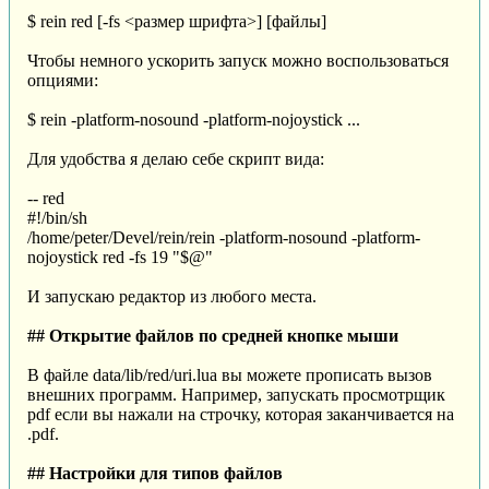
$ rein red [-fs <размер шрифта>] [файлы]
Чтобы немного ускорить запуск можно воспользоваться
опциями:
$ rein -platform-nosound -platform-nojoystick ...
Для удобства я делаю себе скрипт вида:
-- red
#!/bin/sh
/home/peter/Devel/rein/rein -platform-nosound -platform-
nojoystick red -fs 19 "$@"
И запускаю редактор из любого места.
## Открытие файлов по средней кнопке мыши
В файле data/lib/red/uri.lua вы можете прописать вызов
внешних программ. Например, запускать просмотрщик
pdf если вы нажали на строчку, которая заканчивается на
.pdf.
## Настройки для типов файлов