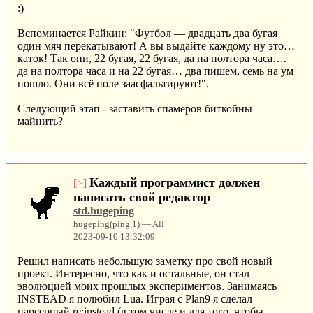
:)
Вспоминается Райкин: "Футбол — двадцать два бугая
один мяч перекатывают! А вы выдайте каждому ну это…
каток! Так они, 22 бугая, 22 бугая, да на полтора часа….
да на полтора часа и на 22 бугая… два пишем, семь на ум
пошло. Они всё поле заасфальтируют!".
Следующий этап - заставить спамеров биткойны
майнить?
Каждый программист должен
[>]
написать свой редактор
std.hugeping
hugeping
(ping,1) — All
2023-09-10 13:32:09
Решил написать небольшую заметку про свой новый
проект. Интересно, что как и остальные, он стал
эволюцией моих прошлых экспериментов. Занимаясь
INSTEAD я полюбил Lua. Играя с Plan9 я сделал
парсерный re:instead (в том числе и для того, чтобы