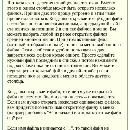
Я отказался от деления столбцов на стек окон. Вместо
этого в одном столбце может быть открыто несколько
файлов. Причин две: это проще устроено и этим чаще
проще пользоваться. Когда вы открываете ещё один файл
в столбце, он становится активным, а предыдущий файл
становится на позицию 2 в списке файлов в меню. Вы
можете выбрать любой из ранее открытых файлов
средней кнопкой мыши. При этом активный файл
(который отображён в окне) станет на место выбранного
файла. Этим свойством удобно пользоваться для
закрытия всех файлов кроме одного. Просто сделайте
нужный файл последним в списке, а потом нажимайте
подряд Close пока не останется только он. Вы можете
перетащить открытый файл в другой столбец если
потащите пкм за квадратик меню в область другого
столбца.
Когда вы открываете файл, то ищется уже открытый
файл по всем столбцам и если он есть -- показывается.
Если вам нужно открыть несколько одинаковых файлов,
вам придется поменять имя открытому файлу в меню
(напрмер, добавить "+" в начале) и открыть этот же файл
ещё раз.
Если имя файла начинается с "+", то такой файл не