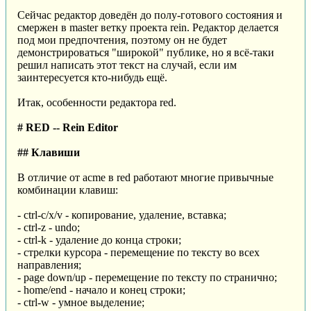
Сейчас редактор доведён до полу-готового состояния и
смержен в master ветку проекта rein. Редактор делается
под мои предпочтения, поэтому он не будет
демонстрироваться "широкой" публике, но я всё-таки
решил написать этот текст на случай, если им
заинтересуется кто-нибудь ещё.
Итак, особенности редактора red.
# RED -- Rein Editor
## Клавиши
В отличие от acme в red работают многие привычные
комбинации клавиш:
- ctrl-c/x/v - копирование, удаление, вставка;
- ctrl-z - undo;
- ctrl-k - удаление до конца строки;
- стрелки курсора - перемещение по тексту во всех
направления;
- page down/up - перемещение по тексту по странично;
- home/end - начало и конец строки;
- ctrl-w - умное выделение;