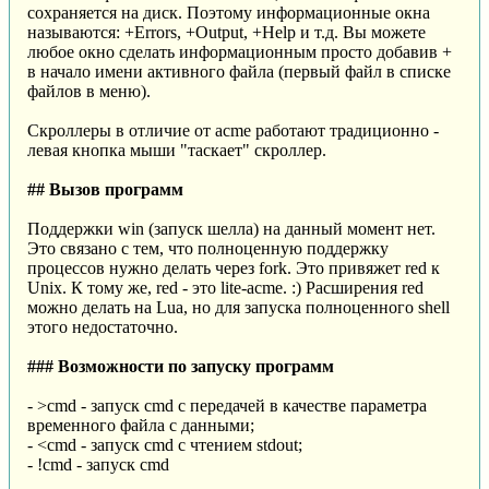
сохраняется на диск. Поэтому информационные окна
называются: +Errors, +Output, +Help и т.д. Вы можете
любое окно сделать информационным просто добавив +
в начало имени активного файла (первый файл в списке
файлов в меню).
Скроллеры в отличие от acme работают традиционно -
левая кнопка мыши "таскает" скроллер.
## Вызов программ
Поддержки win (запуск шелла) на данный момент нет.
Это связано с тем, что полноценную поддержку
процессов нужно делать через fork. Это привяжет red к
Unix. К тому же, red - это lite-acme. :) Расширения red
можно делать на Lua, но для запуска полноценного shell
этого недостаточно.
### Возможности по запуску программ
- >cmd - запуск cmd с передачей в качестве параметра
временного файла с данными;
- <cmd - запуск cmd с чтением stdout;
- !cmd - запуск cmd