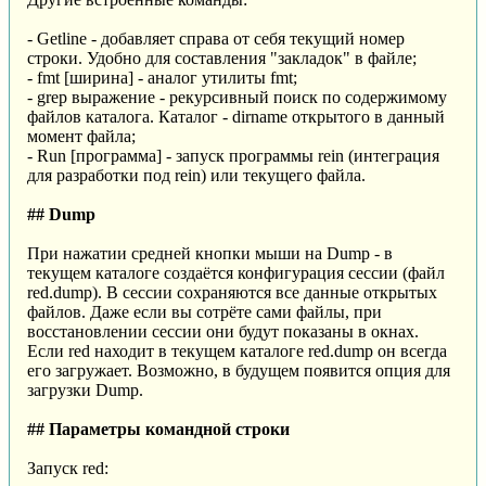
- Getline - добавляет справа от себя текущий номер
строки. Удобно для составления "закладок" в файле;
- fmt [ширина] - аналог утилиты fmt;
- grep выражение - рекурсивный поиск по содержимому
файлов каталога. Каталог - dirname открытого в данный
момент файла;
- Run [программа] - запуск программы rein (интеграция
для разработки под rein) или текущего файла.
## Dump
При нажатии средней кнопки мыши на Dump - в
текущем каталоге создаётся конфигурация сессии (файл
red.dump). В сессии сохраняются все данные открытых
файлов. Даже если вы сотрёте сами файлы, при
восстановлении сессии они будут показаны в окнах.
Если red находит в текущем каталоге red.dump он всегда
его загружает. Возможно, в будущем появится опция для
загрузки Dump.
## Параметры командной строки
Запуск red: