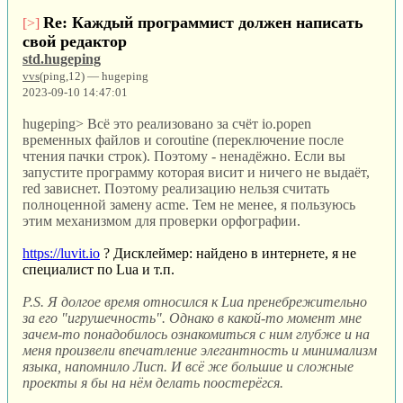
Re: Каждый программист должен написать
[>]
свой редактор
std.hugeping
vvs
(ping,12) — hugeping
2023-09-10 14:47:01
hugeping> Всё это реализовано за счёт io.popen
временных файлов и coroutine (переключение после
чтения пачки строк). Поэтому - ненадёжно. Если вы
запустите программу которая висит и ничего не выдаёт,
red зависнет. Поэтому реализацию нельзя считать
полноценной замену acme. Тем не менее, я пользуюсь
этим механизмом для проверки орфографии.
https://luvit.io
? Дисклеймер: найдено в интернете, я не
специалист по Lua и т.п.
P.S. Я долгое время относился к Lua пренебрежительно
за его "игрушечность". Однако в какой-то момент мне
зачем-то понадобилось ознакомиться с ним глубже и на
меня произвели впечатление элегантность и минимализм
языка, напомнило Лисп. И всё же большие и сложные
проекты я бы на нём делать поостерёгся.