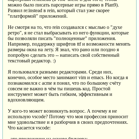
можно было писать парсерные игры прямо в Plan9).
Развил re:instead в rein, который стал уже скорее
"платформой" приложений.
Не смотря на то, что rein создавался с мыслью о "духе
ретро", я не стал выбрасывать из него функции, которые
бы позволяли писать "полноценные" приложения.
Например, поддержку шрифтов ttf и возможности менять
размеры окна на лету. Я знал, что рано или поздно я
попробую сделать это -- написать свой собственный
текстовый редактор. :)
Я пользовался разными редакторами. Среди них,
конечно, особое место занимают vim и emacs. Но когда я
познакомился с acme я понял, что по большому счёту
совсем не важно в чём ты пишешь код. Простой
инструмент может быть гибким, эффективным и
вдохновляющим.
У кого-то может возникнуть вопрос. А почему я не
использую vscode? Потому что моя профессия приносит
мне удовольствие и я разборчив в своих предпочтениях.
Что касается vscode:
- это приложение на основе браузера;