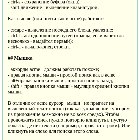
- ctrl-s - сохранение буфера (окна).
- shift-движение - выделение клавиатурой.
Как в acme (или почти как в acme) работают:
- escape - выделение последнего блока, удаление;
- ctrl-f - автодополнение путей (правда, если варинтов
несколько - выдаётся первый);
- ctrl-a - начало/конец строки.
## Мышка
- аккорды acme - должны работать похоже;
- правая кнопка мыши - простой поиск как в acme;
- alt+правая кнопка мыши - простой поиск назад;
- shift + правая кнопка мыши - эмуляция средней кнопки
мыши.
В отличие от acme курсор _мыши_ не прыгает на
выделенный текст поиска (так как управление курсором
из приложение возможно не во всех средах). Чтобы
продолжить поиск нужно повторно кликнуть в пустую
область где нет текста (например, справа от строки). Или
кликнуть на слово для поиска этого слова.