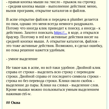
- правая кнопка мыши на :число - прыжок на строчку.
- средняя кнопка мыши - выполнение действия: меню,
вызов программ, открытие каталогов и файлов.
В acme открытие файлов и передача в plumber делается
по пкм, однако это меня всегда немного раздражало.
Потому что иногда клик приводит к поиску, а иногда - к
действию. Захотел поискать
https://...
в коде, а открылся
браузер. Поэтому в red все активные действия висят на
средней кнопки мыши. А открытие каталогов, файлов -
это тоже активные действия. Возможно, я сделал ошибку,
но пока решение кажется удобным.
- умное выделение
Не такое как в acme, но всё-таки удобное. Двойной клик
справа от строки - выделить всю строку с переводом
строки. Двойной справа от последнего символа строки -
строка но без перевода строки. Клики около скобок -
выделение до пары. Клики на словах - выделение слов.
Кроме мышки можно пользоваться умным выделением
нажимая ctrl-w.
## Окна