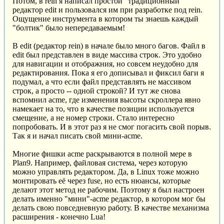
Потом, в rein я написал простой "традиционный"
редактор edit и пользовался им при разработке под rein.
Ощущение инструмента в котором ты знаешь каждый
"болтик" было непередаваемым!
В edit (редактор rein) в начале было много багов. Файл в
edit был представлен в виде массива строк. Это удобно
для навигации и отображния, но совсем неудобно для
редактирования. Пока я его дописывал и фиксил баги я
подумал, а что если файл представлять не массивом
строк, а просто -- одной строкой? И тут же снова
вспомнил acme, где изменения высоты скроллера явно
намекает на то, что в качестве позиции используется
смещение, а не номер строки. Стало интересно
попробовать. И в этот раз я не смог погасить свой порыв.
Так я и начал писать свой мини-acme.
Многие фишки acme раскрываются в полной мере в
Plan9. Например, файловая система, через которую
можно управлять редактором. Да, в Linux тоже можно
монтировать её через fuse, но есть нюансы, которые
делают этот метод не рабочим. Поэтому я был настроен
делать именно "мини"-acme редактор, в котором мог бы
делать свою повседневную работу. В качестве механизма
расширения - конечно Lua!