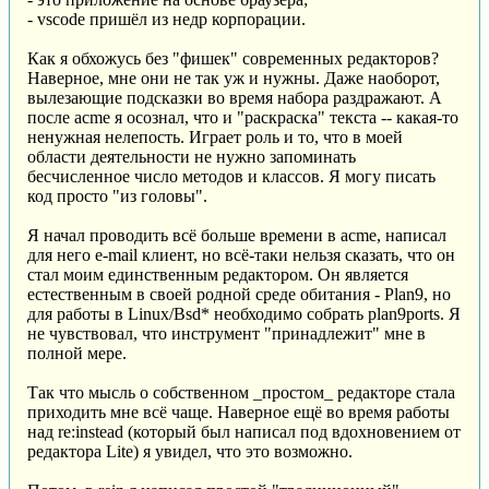
- vscode пришёл из недр корпорации.
Как я обхожусь без "фишек" современных редакторов?
Наверное, мне они не так уж и нужны. Даже наоборот,
вылезающие подсказки во время набора раздражают. А
после acme я осознал, что и "раскраска" текста -- какая-то
ненужная нелепость. Играет роль и то, что в моей
области деятельности не нужно запоминать
бесчисленное число методов и классов. Я могу писать
код просто "из головы".
Я начал проводить всё больше времени в acme, написал
для него e-mail клиент, но всё-таки нельзя сказать, что он
стал моим единственным редактором. Он является
естественным в своей родной среде обитания - Plan9, но
для работы в Linux/Bsd* необходимо собрать plan9ports. Я
не чувствовал, что инструмент "принадлежит" мне в
полной мере.
Так что мысль о собственном _простом_ редакторе стала
приходить мне всё чаще. Наверное ещё во время работы
над re:instead (который был написал под вдохновением от
редактора Lite) я увидел, что это возможно.