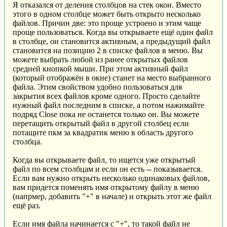
Я отказался от деления столбцов на стек окон. Вместо
этого в одном столбце может быть открыто несколько
файлов. Причин две: это проще устроено и этим чаще
проще пользоваться. Когда вы открываете ещё один файл
в столбце, он становится активным, а предыдущий файл
становится на позицию 2 в списке файлов в меню. Вы
можете выбрать любой из ранее открытых файлов
средней кнопкой мыши. При этом активный файл
(который отображён в окне) станет на место выбранного
файла. Этим свойством удобно пользоваться для
закрытия всех файлов кроме одного. Просто сделайте
нужный файл последним в списке, а потом нажимайте
подряд Close пока не останется только он. Вы можете
перетащить открытый файл в другой столбец если
потащите пкм за квадратик меню в область другого
столбца.
Когда вы открываете файл, то ищется уже открытый
файл по всем столбцам и если он есть -- показывается.
Если вам нужно открыть несколько одинаковых файлов,
вам придется поменять имя открытому файлу в меню
(напрмер, добавить "+" в начале) и открыть этот же файл
ещё раз.
Если имя файла начинается с "+", то такой файл не