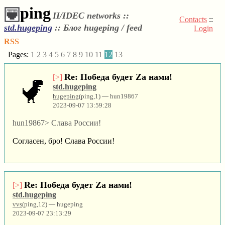
ping
II/IDEC networks ::
Contacts
::
std.hugeping
::
Блог hugeping / feed
Login
RSS
Pages:
1
2
3
4
5
6
7
8
9
10
11
12
13
Re: Победа будет Za нами!
[>]
std.hugeping
hugeping
(ping,1) — hun19867
2023-09-07 13:59:28
hun19867> Слава России!
Согласен, бро! Слава России!
Re: Победа будет Za нами!
[>]
std.hugeping
vvs
(ping,12) — hugeping
2023-09-07 23:13:29