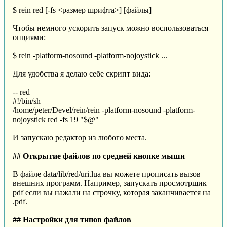
$ rein red [-fs <размер шрифта>] [файлы]
Чтобы немного ускорить запуск можно воспользоваться
опциями:
$ rein -platform-nosound -platform-nojoystick ...
Для удобства я делаю себе скрипт вида:
-- red
#!/bin/sh
/home/peter/Devel/rein/rein -platform-nosound -platform-
nojoystick red -fs 19 "$@"
И запускаю редактор из любого места.
## Открытие файлов по средней кнопке мыши
В файле data/lib/red/uri.lua вы можете прописать вызов
внешних программ. Например, запускать просмотрщик
pdf если вы нажали на строчку, которая заканчивается на
.pdf.
## Настройки для типов файлов