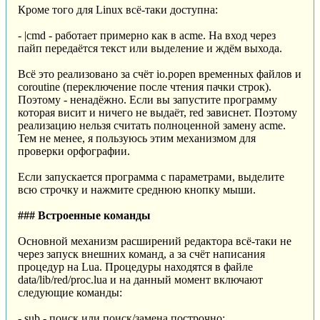
Кроме того для Linux всё-таки доступна:
- |cmd - работает примерно как в acme. На вход через
пайп передаётся текст или выделение и ждём выхода.
Всё это реализовано за счёт io.popen временных файлов и
coroutine (переключение после чтения пачки строк).
Поэтому - ненадёжно. Если вы запустите программу
которая висит и ничего не выдаёт, red зависнет. Поэтому
реализацию нельзя считать полноценной замену acme.
Тем не менее, я пользуюсь этим механизмом для
проверки орфографии.
Если запускается программа с параметрами, выделите
всю строчку и нажмите среднюю кнопку мыши.
### Встроенные команды
Основной механизм расширений редактора всё-таки не
через запуск внешних команд, а за счёт написания
процедур на Lua. Процедуры находятся в файле
data/lib/red/proc.lua и на данный момент включают
следующие команды:
- sub - поиск или поиск/замена построчно;