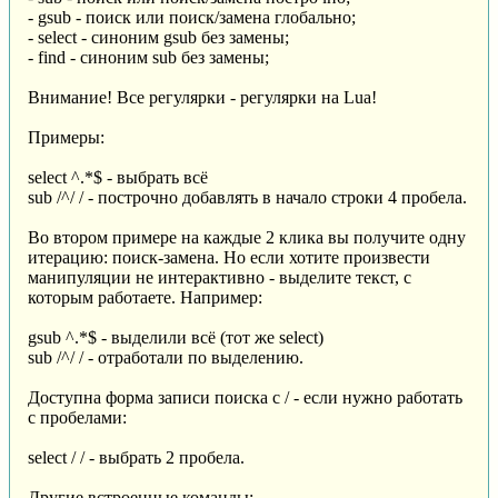
- gsub - поиск или поиск/замена глобально;
- select - синоним gsub без замены;
- find - синоним sub без замены;
Внимание! Все регулярки - регулярки на Lua!
Примеры:
select ^.*$ - выбрать всё
sub /^/ / - построчно добавлять в начало строки 4 пробела.
Во втором примере на каждые 2 клика вы получите одну
итерацию: поиск-замена. Но если хотите произвести
манипуляции не интерактивно - выделите текст, с
которым работаете. Например:
gsub ^.*$ - выделили всё (тот же select)
sub /^/ / - отработали по выделению.
Доступна форма записи поиска с / - если нужно работать
с пробелами:
select / / - выбрать 2 пробела.
Другие встроенные команды: