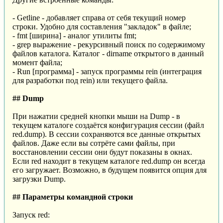
- Getline - добавляет справа от себя текущий номер
строки. Удобно для составления "закладок" в файле;
- fmt [ширина] - аналог утилиты fmt;
- grep выражение - рекурсивный поиск по содержимому
файлов каталога. Каталог - dirname открытого в данный
момент файла;
- Run [программа] - запуск программы rein (интеграция
для разработки под rein) или текущего файла.
## Dump
При нажатии средней кнопки мыши на Dump - в
текущем каталоге создаётся конфигурация сессии (файл
red.dump). В сессии сохраняются все данные открытых
файлов. Даже если вы сотрёте сами файлы, при
восстановлении сессии они будут показаны в окнах.
Если red находит в текущем каталоге red.dump он всегда
его загружает. Возможно, в будущем появится опция для
загрузки Dump.
## Параметры командной строки
Запуск red: