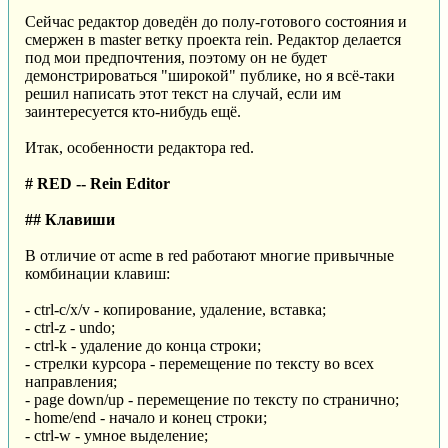
Сейчас редактор доведён до полу-готового состояния и
смержен в master ветку проекта rein. Редактор делается
под мои предпочтения, поэтому он не будет
демонстрироваться "широкой" публике, но я всё-таки
решил написать этот текст на случай, если им
заинтересуется кто-нибудь ещё.
Итак, особенности редактора red.
# RED -- Rein Editor
## Клавиши
В отличие от acme в red работают многие привычные
комбинации клавиш:
- ctrl-c/x/v - копирование, удаление, вставка;
- ctrl-z - undo;
- ctrl-k - удаление до конца строки;
- стрелки курсора - перемещение по тексту во всех
направления;
- page down/up - перемещение по тексту по странично;
- home/end - начало и конец строки;
- ctrl-w - умное выделение;