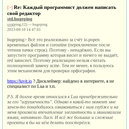
Re: Каждый программист должен написать
[>]
свой редактор
std.hugeping
vvs
(ping,12) — hugeping
2023-09-10 14:47:01
hugeping> Всё это реализовано за счёт io.popen
временных файлов и coroutine (переключение после
чтения пачки строк). Поэтому - ненадёжно. Если вы
запустите программу которая висит и ничего не выдаёт,
red зависнет. Поэтому реализацию нельзя считать
полноценной замену acme. Тем не менее, я пользуюсь
этим механизмом для проверки орфографии.
https://luvit.io
? Дисклеймер: найдено в интернете, я не
специалист по Lua и т.п.
P.S. Я долгое время относился к Lua пренебрежительно
за его "игрушечность". Однако в какой-то момент мне
зачем-то понадобилось ознакомиться с ним глубже и на
меня произвели впечатление элегантность и минимализм
языка, напомнило Лисп. И всё же большие и сложные
проекты я бы на нём делать поостерёгся.