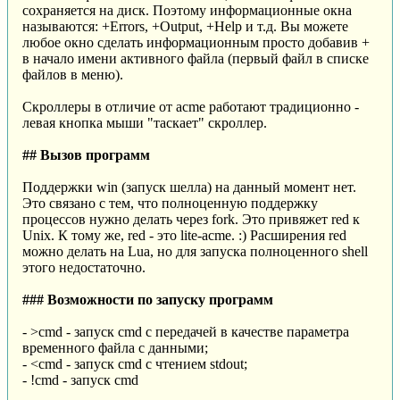
сохраняется на диск. Поэтому информационные окна
называются: +Errors, +Output, +Help и т.д. Вы можете
любое окно сделать информационным просто добавив +
в начало имени активного файла (первый файл в списке
файлов в меню).
Скроллеры в отличие от acme работают традиционно -
левая кнопка мыши "таскает" скроллер.
## Вызов программ
Поддержки win (запуск шелла) на данный момент нет.
Это связано с тем, что полноценную поддержку
процессов нужно делать через fork. Это привяжет red к
Unix. К тому же, red - это lite-acme. :) Расширения red
можно делать на Lua, но для запуска полноценного shell
этого недостаточно.
### Возможности по запуску программ
- >cmd - запуск cmd с передачей в качестве параметра
временного файла с данными;
- <cmd - запуск cmd с чтением stdout;
- !cmd - запуск cmd