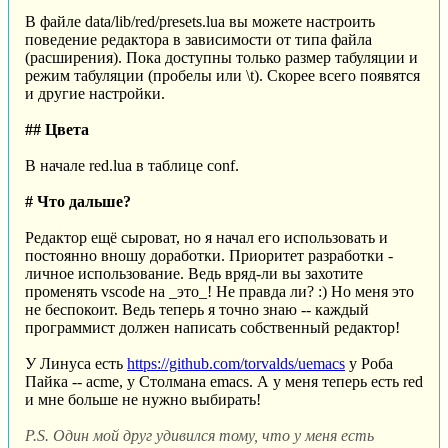
В файле data/lib/red/presets.lua вы можете настроить
поведение редактора в зависимости от типа файла
(расширения). Пока доступны только размер табуляции и
режим табуляции (пробелы или \t). Скорее всего появятся
и другие настройки.
## Цвета
В начале red.lua в таблице conf.
# Что дальше?
Редактор ещё сыроват, но я начал его использовать и
постоянно вношу доработки. Приоритет разработки -
личное использование. Ведь вряд-ли вы захотите
променять vscode на _это_! Не правда ли? :) Но меня это
не беспокоит. Ведь теперь я точно знаю -- каждый
программист должен написать собственный редактор!
У Линуса есть
https://github.com/torvalds/uemacs
у Роба
Пайка -- acme, у Столмана emacs. А у меня теперь есть red
и мне больше не нужно выбирать!
P.S. Один мой друг удивился тому, что у меня есть