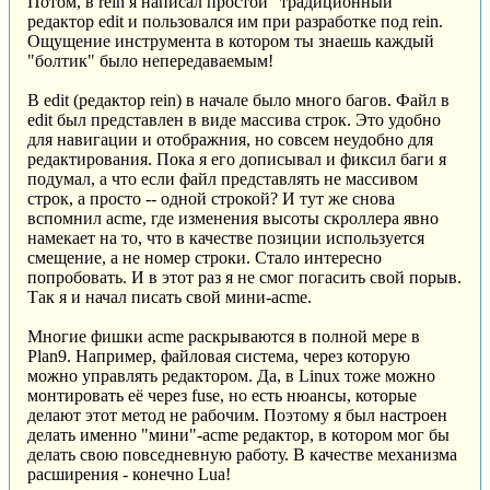
Потом, в rein я написал простой "традиционный"
редактор edit и пользовался им при разработке под rein.
Ощущение инструмента в котором ты знаешь каждый
"болтик" было непередаваемым!
В edit (редактор rein) в начале было много багов. Файл в
edit был представлен в виде массива строк. Это удобно
для навигации и отображния, но совсем неудобно для
редактирования. Пока я его дописывал и фиксил баги я
подумал, а что если файл представлять не массивом
строк, а просто -- одной строкой? И тут же снова
вспомнил acme, где изменения высоты скроллера явно
намекает на то, что в качестве позиции используется
смещение, а не номер строки. Стало интересно
попробовать. И в этот раз я не смог погасить свой порыв.
Так я и начал писать свой мини-acme.
Многие фишки acme раскрываются в полной мере в
Plan9. Например, файловая система, через которую
можно управлять редактором. Да, в Linux тоже можно
монтировать её через fuse, но есть нюансы, которые
делают этот метод не рабочим. Поэтому я был настроен
делать именно "мини"-acme редактор, в котором мог бы
делать свою повседневную работу. В качестве механизма
расширения - конечно Lua!