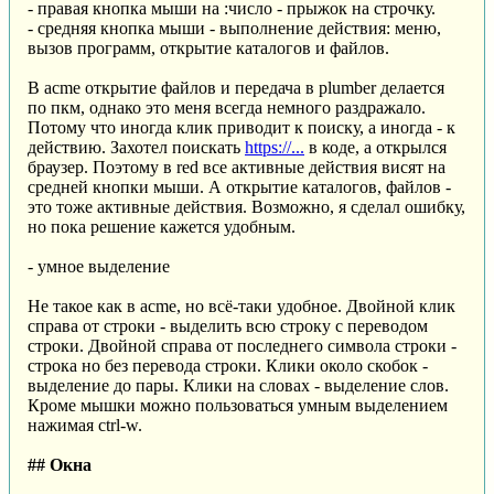
- правая кнопка мыши на :число - прыжок на строчку.
- средняя кнопка мыши - выполнение действия: меню,
вызов программ, открытие каталогов и файлов.
В acme открытие файлов и передача в plumber делается
по пкм, однако это меня всегда немного раздражало.
Потому что иногда клик приводит к поиску, а иногда - к
действию. Захотел поискать
https://...
в коде, а открылся
браузер. Поэтому в red все активные действия висят на
средней кнопки мыши. А открытие каталогов, файлов -
это тоже активные действия. Возможно, я сделал ошибку,
но пока решение кажется удобным.
- умное выделение
Не такое как в acme, но всё-таки удобное. Двойной клик
справа от строки - выделить всю строку с переводом
строки. Двойной справа от последнего символа строки -
строка но без перевода строки. Клики около скобок -
выделение до пары. Клики на словах - выделение слов.
Кроме мышки можно пользоваться умным выделением
нажимая ctrl-w.
## Окна