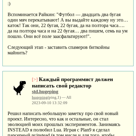
:)
Вспоминается Райкин: "Футбол — двадцать два бугая
один мяч перекатывают! А вы выдайте каждому ну это…
каток! Так они, 22 бугая, 22 бугая, да на полтора часа….
да на полтора часа и на 22 бугая… два пишем, семь на ум
пошло. Они всё поле заасфальтируют!".
Следующий этап - заставить спамеров биткойны
майнить?
Каждый программист должен
[>]
написать свой редактор
std.hugeping
hugeping
(ping,1) — All
2023-09-10 13:32:09
Решил написать небольшую заметку про свой новый
проект. Интересно, что как и остальные, он стал
эволюцией моих прошлых экспериментов. Занимаясь
INSTEAD я полюбил Lua. Играя с Plan9 я сделал
парсерный re:instead (в том числе и для того, чтобы