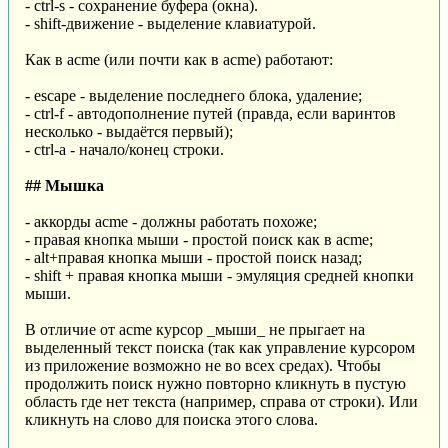
- ctrl-s - сохранение буфера (окна).
- shift-движение - выделение клавиатурой.
Как в acme (или почти как в acme) работают:
- escape - выделение последнего блока, удаление;
- ctrl-f - автодополнение путей (правда, если варинтов
несколько - выдаётся первый);
- ctrl-a - начало/конец строки.
## Мышка
- аккорды acme - должны работать похоже;
- правая кнопка мыши - простой поиск как в acme;
- alt+правая кнопка мыши - простой поиск назад;
- shift + правая кнопка мыши - эмуляция средней кнопки
мыши.
В отличие от acme курсор _мыши_ не прыгает на
выделенный текст поиска (так как управление курсором
из приложение возможно не во всех средах). Чтобы
продолжить поиск нужно повторно кликнуть в пустую
область где нет текста (например, справа от строки). Или
кликнуть на слово для поиска этого слова.