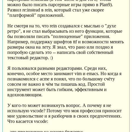
можно было писать парсерные игры прямо в Plan9).
Развил re:instead в rein, который стал уже скорее
"платформой" приложений.
Не смотря на то, что rein создавался с мыслью о "духе
ретро", я не стал выбрасывать из него функции, которые
бы позволяли писать "полноценные" приложения.
Например, поддержку шрифтов ttf и возможности менять
размеры окна на лету. Я знал, что рано или поздно я
попробую сделать это -- написать свой собственный
текстовый редактор. :)
Я пользовался разными редакторами. Среди них,
конечно, особое место занимают vim и emacs. Но когда я
познакомился с acme я понял, что по большому счёту
совсем не важно в чём ты пишешь код. Простой
инструмент может быть гибким, эффективным и
вдохновляющим.
У кого-то может возникнуть вопрос. А почему я не
использую vscode? Потому что моя профессия приносит
мне удовольствие и я разборчив в своих предпочтениях.
Что касается vscode:
- это приложение на основе браузера;