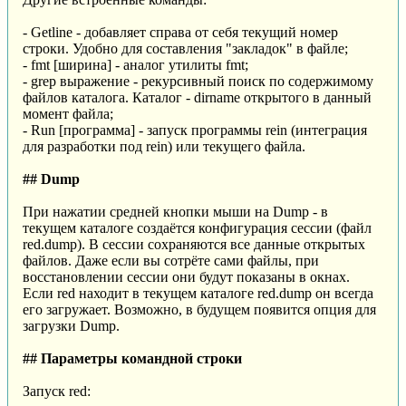
- Getline - добавляет справа от себя текущий номер
строки. Удобно для составления "закладок" в файле;
- fmt [ширина] - аналог утилиты fmt;
- grep выражение - рекурсивный поиск по содержимому
файлов каталога. Каталог - dirname открытого в данный
момент файла;
- Run [программа] - запуск программы rein (интеграция
для разработки под rein) или текущего файла.
## Dump
При нажатии средней кнопки мыши на Dump - в
текущем каталоге создаётся конфигурация сессии (файл
red.dump). В сессии сохраняются все данные открытых
файлов. Даже если вы сотрёте сами файлы, при
восстановлении сессии они будут показаны в окнах.
Если red находит в текущем каталоге red.dump он всегда
его загружает. Возможно, в будущем появится опция для
загрузки Dump.
## Параметры командной строки
Запуск red: