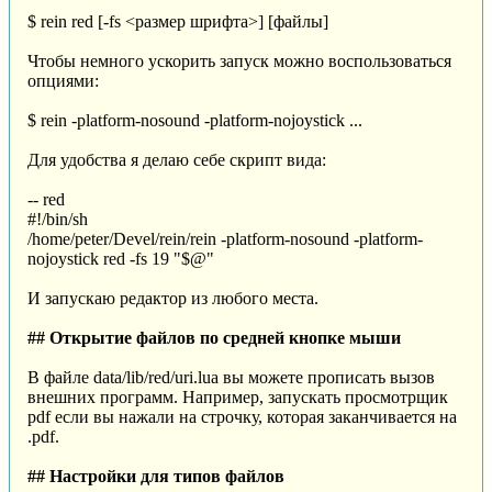
$ rein red [-fs <размер шрифта>] [файлы]
Чтобы немного ускорить запуск можно воспользоваться
опциями:
$ rein -platform-nosound -platform-nojoystick ...
Для удобства я делаю себе скрипт вида:
-- red
#!/bin/sh
/home/peter/Devel/rein/rein -platform-nosound -platform-
nojoystick red -fs 19 "$@"
И запускаю редактор из любого места.
## Открытие файлов по средней кнопке мыши
В файле data/lib/red/uri.lua вы можете прописать вызов
внешних программ. Например, запускать просмотрщик
pdf если вы нажали на строчку, которая заканчивается на
.pdf.
## Настройки для типов файлов