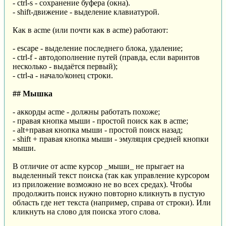
- ctrl-s - сохранение буфера (окна).
- shift-движение - выделение клавиатурой.
Как в acme (или почти как в acme) работают:
- escape - выделение последнего блока, удаление;
- ctrl-f - автодополнение путей (правда, если варинтов
несколько - выдаётся первый);
- ctrl-a - начало/конец строки.
## Мышка
- аккорды acme - должны работать похоже;
- правая кнопка мыши - простой поиск как в acme;
- alt+правая кнопка мыши - простой поиск назад;
- shift + правая кнопка мыши - эмуляция средней кнопки
мыши.
В отличие от acme курсор _мыши_ не прыгает на
выделенный текст поиска (так как управление курсором
из приложение возможно не во всех средах). Чтобы
продолжить поиск нужно повторно кликнуть в пустую
область где нет текста (например, справа от строки). Или
кликнуть на слово для поиска этого слова.