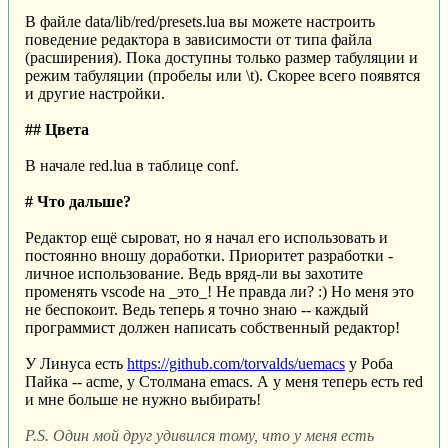
В файле data/lib/red/presets.lua вы можете настроить
поведение редактора в зависимости от типа файла
(расширения). Пока доступны только размер табуляции и
режим табуляции (пробелы или \t). Скорее всего появятся
и другие настройки.
## Цвета
В начале red.lua в таблице conf.
# Что дальше?
Редактор ещё сыроват, но я начал его использовать и
постоянно вношу доработки. Приоритет разработки -
личное использование. Ведь вряд-ли вы захотите
променять vscode на _это_! Не правда ли? :) Но меня это
не беспокоит. Ведь теперь я точно знаю -- каждый
программист должен написать собственный редактор!
У Линуса есть
https://github.com/torvalds/uemacs
у Роба
Пайка -- acme, у Столмана emacs. А у меня теперь есть red
и мне больше не нужно выбирать!
P.S. Один мой друг удивился тому, что у меня есть