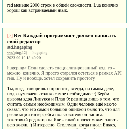
red меньше 2000 строк в общей сложности. Lua конечно
хорош как встраиваемый язык.
Re: Каждый программист должен написать
[>]
свой редактор
std.hugeping
vvs
(ping,12) — hugeping
2023-09-10 18:40:20
hugeping> Если сделать специализированный код, то -
можно, конечно. Я просто старался остаться в рамках API
rein. Ну и вообще, хотел сохранить простоту.
Ты, когда говоришь о простоте, всегда, на самом деле,
подразумеваешь только самое необходимое :) Берём
вызовы ядра Линукса и План 9: разница лишь в том, что
считать самым необходимым. Один человек ещё как-то
сказал, что его самой большой ошибкой было то, что для
реализации интерфейса пользователя он написал
текстовый редактор на Яве - такой проект может занять
всю жизнь :) Интересно, Столлман, когда писал Emacs,