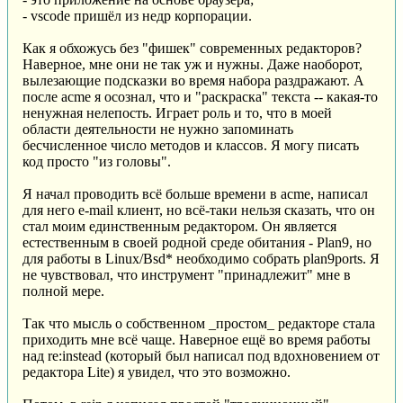
- vscode пришёл из недр корпорации.
Как я обхожусь без "фишек" современных редакторов?
Наверное, мне они не так уж и нужны. Даже наоборот,
вылезающие подсказки во время набора раздражают. А
после acme я осознал, что и "раскраска" текста -- какая-то
ненужная нелепость. Играет роль и то, что в моей
области деятельности не нужно запоминать
бесчисленное число методов и классов. Я могу писать
код просто "из головы".
Я начал проводить всё больше времени в acme, написал
для него e-mail клиент, но всё-таки нельзя сказать, что он
стал моим единственным редактором. Он является
естественным в своей родной среде обитания - Plan9, но
для работы в Linux/Bsd* необходимо собрать plan9ports. Я
не чувствовал, что инструмент "принадлежит" мне в
полной мере.
Так что мысль о собственном _простом_ редакторе стала
приходить мне всё чаще. Наверное ещё во время работы
над re:instead (который был написал под вдохновением от
редактора Lite) я увидел, что это возможно.