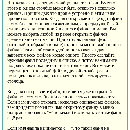
Я отказался от деления столбцов на стек окон. Вместо
этого в одном столбце может быть открыто несколько
файлов. Причин две: это проще устроено и этим чаще
проще пользоваться. Когда вы открываете ещё один файл
в столбце, он становится активным, а предыдущий файл
становится на позицию 2 в списке файлов в меню. Вы
можете выбрать любой из ранее открытых файлов
средней кнопкой мыши. При этом активный файл
(который отображён в окне) станет на место выбранного
файла. Этим свойством удобно пользоваться для
закрытия всех файлов кроме одного. Просто сделайте
нужный файл последним в списке, а потом нажимайте
подряд Close пока не останется только он. Вы можете
перетащить открытый файл в другой столбец если
потащите пкм за квадратик меню в область другого
столбца.
Когда вы открываете файл, то ищется уже открытый
файл по всем столбцам и если он есть -- показывается.
Если вам нужно открыть несколько одинаковых файлов,
вам придется поменять имя открытому файлу в меню
(напрмер, добавить "+" в начале) и открыть этот же файл
ещё раз.
Если имя файла начинается с "+", то такой файл не