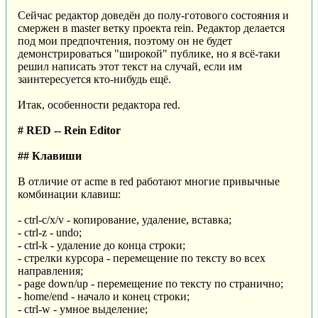
Сейчас редактор доведён до полу-готового состояния и
смержен в master ветку проекта rein. Редактор делается
под мои предпочтения, поэтому он не будет
демонстрироваться "широкой" публике, но я всё-таки
решил написать этот текст на случай, если им
заинтересуется кто-нибудь ещё.
Итак, особенности редактора red.
# RED -- Rein Editor
## Клавиши
В отличие от acme в red работают многие привычные
комбинации клавиш:
- ctrl-c/x/v - копирование, удаление, вставка;
- ctrl-z - undo;
- ctrl-k - удаление до конца строки;
- стрелки курсора - перемещение по тексту во всех
направления;
- page down/up - перемещение по тексту по странично;
- home/end - начало и конец строки;
- ctrl-w - умное выделение;