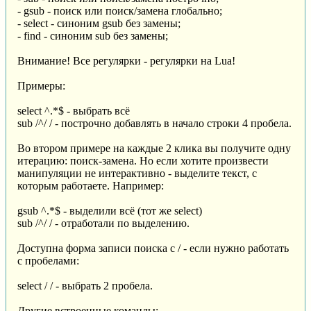
- gsub - поиск или поиск/замена глобально;
- select - синоним gsub без замены;
- find - синоним sub без замены;
Внимание! Все регулярки - регулярки на Lua!
Примеры:
select ^.*$ - выбрать всё
sub /^/ / - построчно добавлять в начало строки 4 пробела.
Во втором примере на каждые 2 клика вы получите одну
итерацию: поиск-замена. Но если хотите произвести
манипуляции не интерактивно - выделите текст, с
которым работаете. Например:
gsub ^.*$ - выделили всё (тот же select)
sub /^/ / - отработали по выделению.
Доступна форма записи поиска с / - если нужно работать
с пробелами:
select / / - выбрать 2 пробела.
Другие встроенные команды: