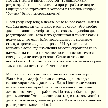
Потом, в rein я написал простой "традиционный"
редактор edit и пользовался им при разработке под rein.
Ощущение инструмента в котором ты знаешь каждый
"болтик" было непередаваемым!
В edit (редактор rein) в начале было много багов. Файл в
edit был представлен в виде массива строк. Это удобно
для навигации и отображния, но совсем неудобно для
редактирования. Пока я его дописывал и фиксил баги я
подумал, а что если файл представлять не массивом
строк, а просто -- одной строкой? И тут же снова
вспомнил acme, где изменения высоты скроллера явно
намекает на то, что в качестве позиции используется
смещение, а не номер строки. Стало интересно
попробовать. И в этот раз я не смог погасить свой порыв.
Так я и начал писать свой мини-acme.
Многие фишки acme раскрываются в полной мере в
Plan9. Например, файловая система, через которую
можно управлять редактором. Да, в Linux тоже можно
монтировать её через fuse, но есть нюансы, которые
делают этот метод не рабочим. Поэтому я был настроен
делать именно "мини"-acme редактор, в котором мог бы
делать свою повседневную работу. В качестве механизма
расширения - конечно Lua!