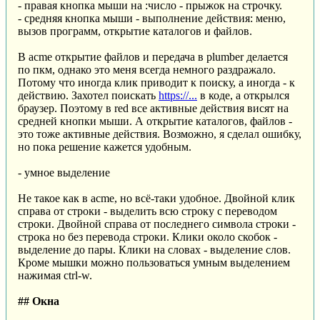
- правая кнопка мыши на :число - прыжок на строчку.
- средняя кнопка мыши - выполнение действия: меню,
вызов программ, открытие каталогов и файлов.
В acme открытие файлов и передача в plumber делается
по пкм, однако это меня всегда немного раздражало.
Потому что иногда клик приводит к поиску, а иногда - к
действию. Захотел поискать
https://...
в коде, а открылся
браузер. Поэтому в red все активные действия висят на
средней кнопки мыши. А открытие каталогов, файлов -
это тоже активные действия. Возможно, я сделал ошибку,
но пока решение кажется удобным.
- умное выделение
Не такое как в acme, но всё-таки удобное. Двойной клик
справа от строки - выделить всю строку с переводом
строки. Двойной справа от последнего символа строки -
строка но без перевода строки. Клики около скобок -
выделение до пары. Клики на словах - выделение слов.
Кроме мышки можно пользоваться умным выделением
нажимая ctrl-w.
## Окна