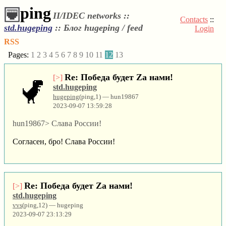
ping
II/IDEC networks ::
Contacts
::
std.hugeping
::
Блог hugeping / feed
Login
RSS
Pages:
1
2
3
4
5
6
7
8
9
10
11
12
13
Re: Победа будет Za нами!
[>]
std.hugeping
hugeping
(ping,1) — hun19867
2023-09-07 13:59:28
hun19867> Слава России!
Согласен, бро! Слава России!
Re: Победа будет Za нами!
[>]
std.hugeping
vvs
(ping,12) — hugeping
2023-09-07 23:13:29