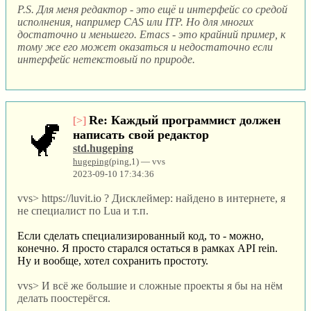
P.S. Для меня редактор - это ещё и интерфейс со средой
исполнения, например CAS или ITP. Но для многих
достаточно и меньшего. Emacs - это крайний пример, к
тому же его может оказаться и недостаточно если
интерфейс нетекстовый по природе.
Re: Каждый программист должен
[>]
написать свой редактор
std.hugeping
hugeping
(ping,1) — vvs
2023-09-10 17:34:36
vvs> https://luvit.io ? Дисклеймер: найдено в интернете, я
не специалист по Lua и т.п.
Если сделать специализированный код, то - можно,
конечно. Я просто старался остаться в рамках API rein.
Ну и вообще, хотел сохранить простоту.
vvs> И всё же большие и сложные проекты я бы на нём
делать поостерёгся.