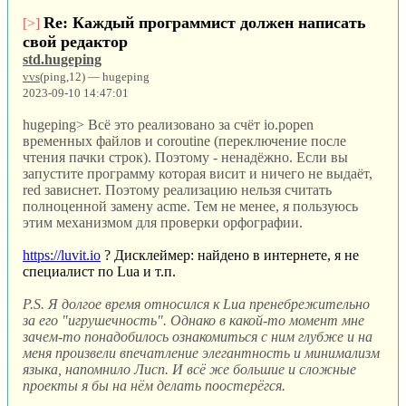
Re: Каждый программист должен написать
[>]
свой редактор
std.hugeping
vvs
(ping,12) — hugeping
2023-09-10 14:47:01
hugeping> Всё это реализовано за счёт io.popen
временных файлов и coroutine (переключение после
чтения пачки строк). Поэтому - ненадёжно. Если вы
запустите программу которая висит и ничего не выдаёт,
red зависнет. Поэтому реализацию нельзя считать
полноценной замену acme. Тем не менее, я пользуюсь
этим механизмом для проверки орфографии.
https://luvit.io
? Дисклеймер: найдено в интернете, я не
специалист по Lua и т.п.
P.S. Я долгое время относился к Lua пренебрежительно
за его "игрушечность". Однако в какой-то момент мне
зачем-то понадобилось ознакомиться с ним глубже и на
меня произвели впечатление элегантность и минимализм
языка, напомнило Лисп. И всё же большие и сложные
проекты я бы на нём делать поостерёгся.