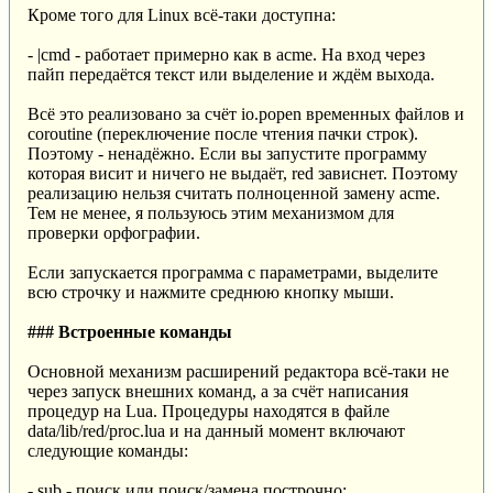
Кроме того для Linux всё-таки доступна:
- |cmd - работает примерно как в acme. На вход через
пайп передаётся текст или выделение и ждём выхода.
Всё это реализовано за счёт io.popen временных файлов и
coroutine (переключение после чтения пачки строк).
Поэтому - ненадёжно. Если вы запустите программу
которая висит и ничего не выдаёт, red зависнет. Поэтому
реализацию нельзя считать полноценной замену acme.
Тем не менее, я пользуюсь этим механизмом для
проверки орфографии.
Если запускается программа с параметрами, выделите
всю строчку и нажмите среднюю кнопку мыши.
### Встроенные команды
Основной механизм расширений редактора всё-таки не
через запуск внешних команд, а за счёт написания
процедур на Lua. Процедуры находятся в файле
data/lib/red/proc.lua и на данный момент включают
следующие команды:
- sub - поиск или поиск/замена построчно;