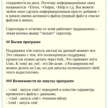
сохраняется на диск. Поэтому информационные окна
называются: +Errors, +Output, +Help и т.д. Вы можете
любое окно сделать информационным просто добавив +
в начало имени активного файла (первый файл в списке
файлов в меню).
Скроллеры в отличие от acme работают традиционно -
левая кнопка мыши "таскает" скроллер.
## Вызов программ
Поддержки win (запуск шелла) на данный момент нет.
Это связано с тем, что полноценную поддержку
процессов нужно делать через fork. Это привяжет red к
Unix. К тому же, red - это lite-acme. :) Расширения red
можно делать на Lua, но для запуска полноценного shell
этого недостаточно.
### Возможности по запуску программ
- >cmd - запуск cmd с передачей в качестве параметра
временного файла с данными;
- <cmd - запуск cmd с чтением stdout;
- !cmd - запуск cmd