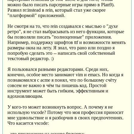
можно было писать парсерные игры прямо в Plan9).
Развил re:instead в rein, который стал уже скорее
"платформой" приложений.
Не смотря на то, что rein создавался с мыслью о "духе
ретро", я не стал выбрасывать из него функции, которые
бы позволяли писать "полноценные" приложения.
Например, поддержку шрифтов ttf и возможности менять
размеры окна на лету. Я знал, что рано или поздно я
попробую сделать это -- написать свой собственный
текстовый редактор. :)
Я пользовался разными редакторами. Среди них,
конечно, особое место занимают vim и emacs. Но когда я
познакомился с acme я понял, что по большому счёту
совсем не важно в чём ты пишешь код. Простой
инструмент может быть гибким, эффективным и
вдохновляющим.
У кого-то может возникнуть вопрос. А почему я не
использую vscode? Потому что моя профессия приносит
мне удовольствие и я разборчив в своих предпочтениях.
Что касается vscode:
- это приложение на основе браузера;